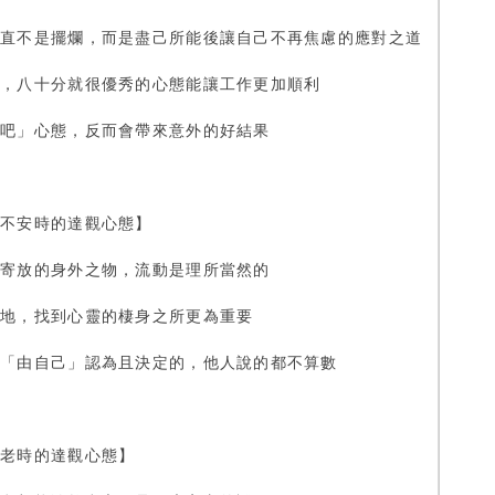
然直不是擺爛，而是盡己所能後讓自己不再焦慮的應對之道
義，八十分就很優秀的心態能讓工作更加順利
去吧」心態，反而會帶來意外的好結果
到不安時的達觀心態】
時寄放的身外之物，流動是理所當然的
墓地，找到心靈的棲身之所更為重要
是「由自己」認為且決定的，他人說的都不算數
衰老時的達觀心態】