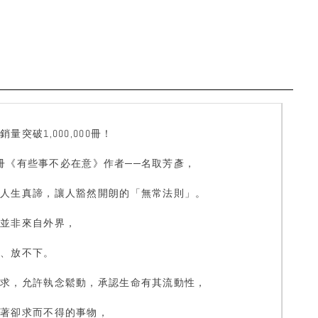
量突破1,000,000冊！
00冊《有些事不必在意》作者──名取芳彥，
示人生真諦，讓人豁然開朗的「無常法則」。
，並非來自外界，
透、放不下。
追求，允許執念鬆動，承認生命有其流動性，
執著卻求而不得的事物，