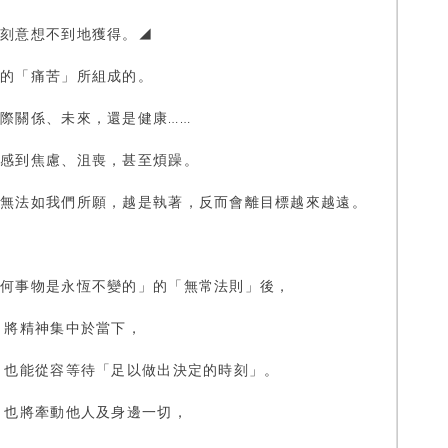
時刻意想不到地獲得。◢
串的「痛苦」所組成的。
際關係、未來，還是健康……
們感到焦慮、沮喪，甚至煩躁。
情無法如我們所願，越是執著，反而會離目標越來越遠。
任何事物是永恆不變的」的「無常法則」後，
 將精神集中於當下，
 也能從容等待「足以做出決定的時刻」。
 也將牽動他人及身邊一切，