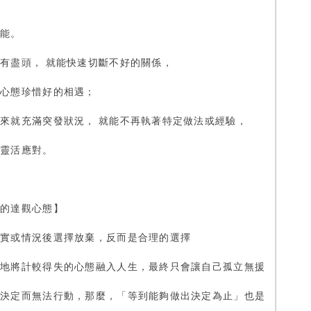
可能。
有盡頭， 就能快速切斷不好的關係，
的心態珍惜好的相遇；
來就充滿突發狀況， 就能不再執著特定做法或經驗，
時靈活應對。
時的達觀心態】
事實或情況後選擇放棄，反而是合理的選擇
疑地將計較得失的心態融入人生，最終只會讓自己孤立無援
出決定而無法行動，那麼，「等到能夠做出決定為止」也是