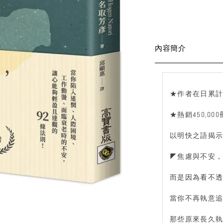
內容簡介
★作者在日累計銷
★熱銷450,0
以明快之語揭
◤焦慮與不安
而是因為看不
當你不再執意
那些原來長久