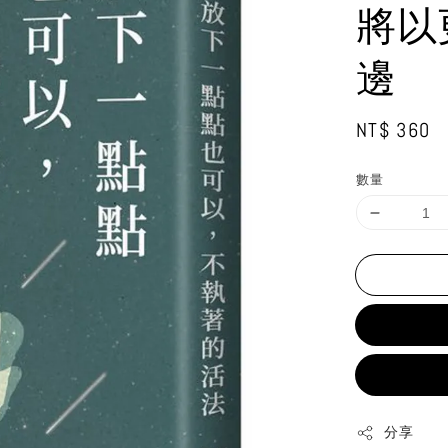
將以
邊
Regular
NT$ 360
price
數量
分享