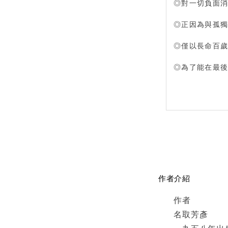
◎對一切負面
◎正因為與孤
◎僅以長命百
◎為了能在最
作者介紹
作者
名取芳彥