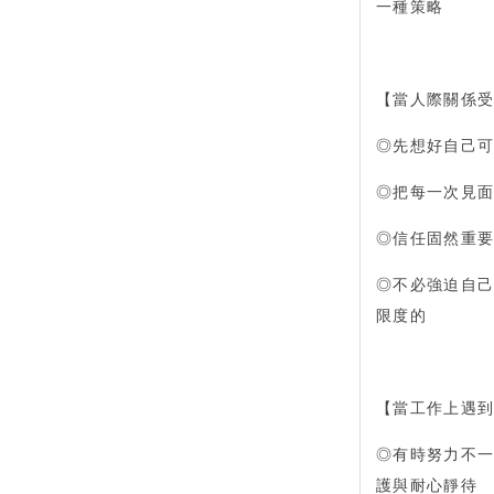
一種策略
【當人際關係
◎先想好自己
◎把每一次見
◎信任固然重
◎不必強迫自
限度的
【當工作上遇
◎有時努力不
護與耐心靜待