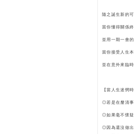
隨之誕生新的
當你懂得關係終
並用一期一會
當你接受人生本
並在意外來臨
【當人生迷惘
◎若是在釐清
◎如果毫不懷
◎因為還沒做