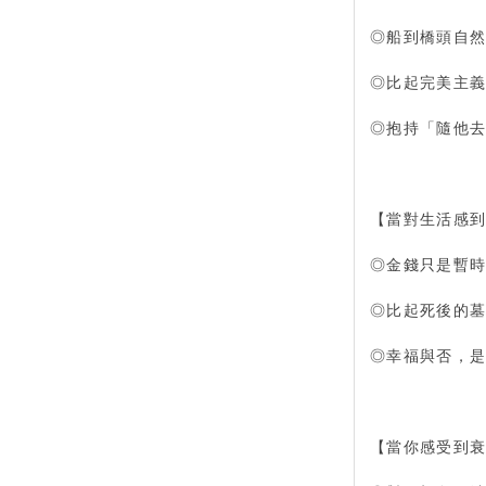
◎船到橋頭自
◎比起完美主
◎抱持「隨他
【當對生活感
◎金錢只是暫
◎比起死後的
◎幸福與否，
【當你感受到