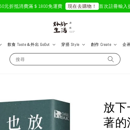
元折抵
消費滿＄1800免運費
首次註冊輸入折扣碼「
現在去購物！
飲食 Taste＆外出 GoOut
穿搭 Style
創作 Create
企画 
搜尋
放下
著的