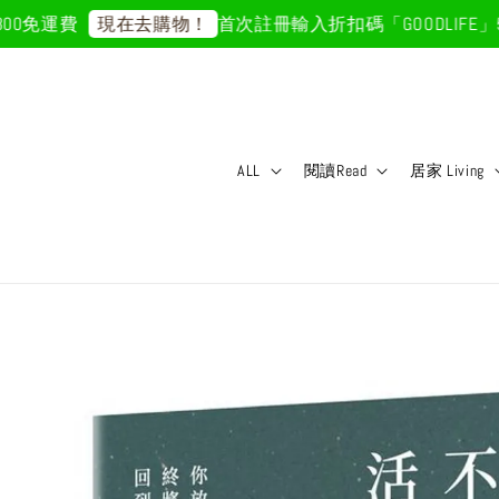
免運費
首次註冊輸入折扣碼「GOODLIFE」50
現在去購物！
ALL
閱讀Read
居家 Living