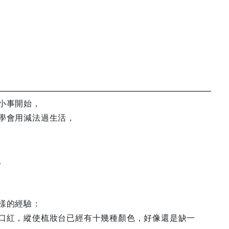
小事開始，
學會用減法過生活，
。
樣的經驗：
口紅，縱使梳妝台已經有十幾種顏色，好像還是缺一