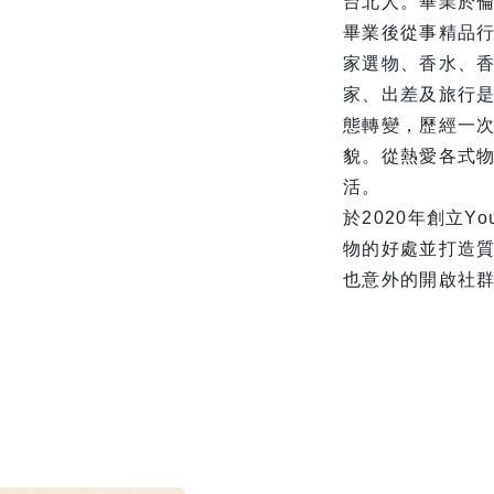
台北人。畢業於
畢業後從事精品行
家選物、香水、
家、出差及旅行
態轉變，歷經一
貌。從熱愛各式
活。
於2020年創立Y
物的好處並打造
也意外的開啟社