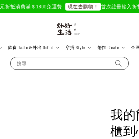
折抵
消費滿＄1800免運費
首次註冊輸入折扣碼「G
現在去購物！
飲食 Taste＆外出 GoOut
穿搭 Style
創作 Create
企画 
搜尋
我的
櫃到