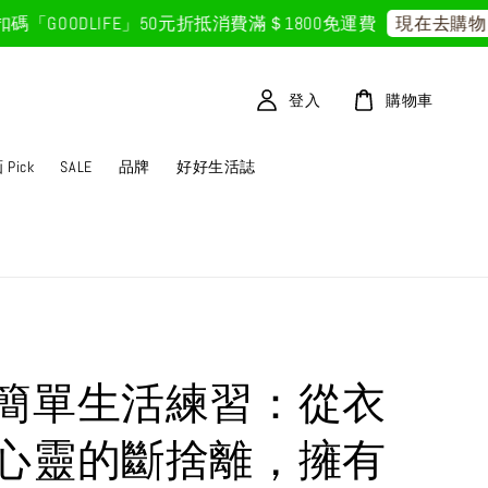
OODLIFE」50元折抵
消費滿＄1800免運費
現在去購物！
登入
購物車
Pick
SALE
品牌
好好生活誌
簡單生活練習：從衣
心靈的斷捨離，擁有