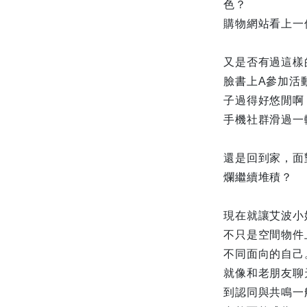
色？
購物網站看上一
又是否有過這樣
臉書上A參加活
子過得好悠閒啊
手機社群滑過一
還是回到家，面
爛繼續堆積？
現在就讓艾波小
不只是空間物件
不同面向的自己
就像和老朋友聊
到認同與共鳴一