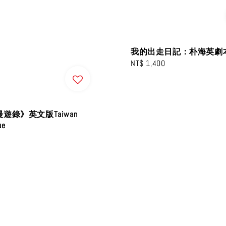
我的出走日記：朴海英劇
Regular
NT$ 1,400
price
遊錄》英文版Taiwan
ue