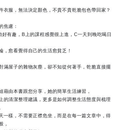
件衣服，無法決定顏色，不貴不貴乾脆包色帶回家？
的焦慮：
動好有趣，B上的課程感覺很上進，C一天到晚吃喝日
輪，愈看覺得自己的生活愈貧乏！
對滿屋子的雜物灰塵，卻不知從何著手，乾脆直接擺
姐藉由本書跟您分享，她的簡單生活練習，
上的清潔整理建議，更多是如何調整生活態度與梳理
。
天一樣，不需要正襟危坐，而是在每一篇文章中，得
般，