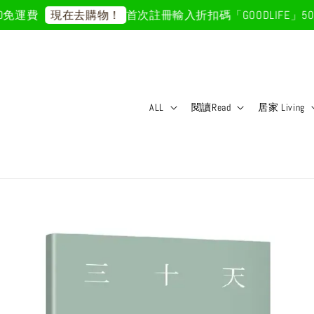
運費
首次註冊輸入折扣碼「GOODLIFE」50元
現在去購物！
ALL
閱讀Read
居家 Living