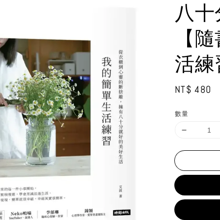
八十
【隨
活練
Regular
NT$ 480
price
數量