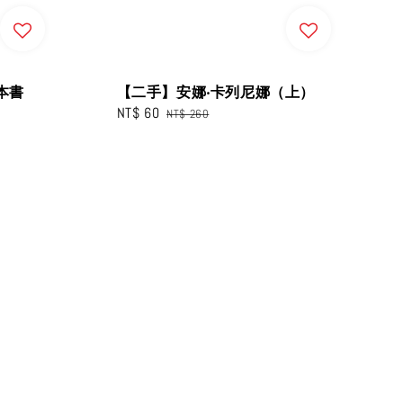
本書
【二手】安娜‧卡列尼娜（上）
Sale
NT$ 60
Regular
NT$ 260
price
price