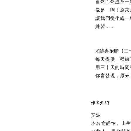
自然而然成為一
像是「啊！原來
讓我們從小處一
練習……
※隨書附贈【三
每天提供一種練
用三十天的時間
你會發現，原來
作者介紹
艾波
本名俞靜怡。出生