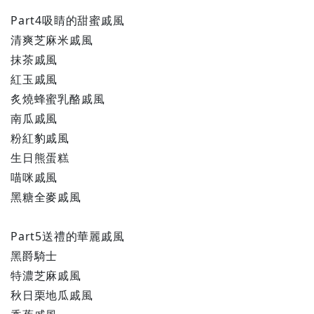
Part4吸睛的甜蜜戚風
清爽芝麻米戚風
抹茶戚風
紅玉戚風
炙燒蜂蜜乳酪戚風
南瓜戚風
粉紅豹戚風
生日熊蛋糕
喵咪戚風
黑糖全麥戚風
Part5送禮的華麗戚風
黑爵騎士
特濃芝麻戚風
秋日栗地瓜戚風