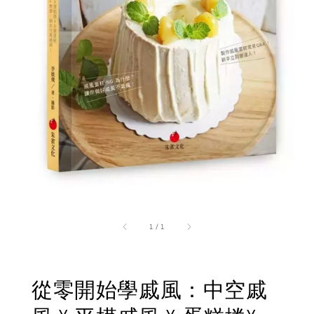
1
/
1
從零開始學戚風：中空戚