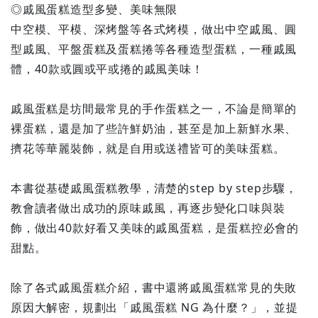
◎戚風蛋糕造型多變、美味無限
中空模、平模、深烤盤等各式烤模，做出中空戚風、圓
型戚風、平盤蛋糕及蛋糕捲等各種造型蛋糕，一種戚風
體，40款或圓或平或捲的戚風美味！
戚風蛋糕是坊間最常見的手作蛋糕之一，不論是簡單的
裸蛋糕，還是加了些許鮮奶油，甚至是加上新鮮水果、
擠花等華麗裝飾，就是自用或送禮皆可的美味蛋糕。
本書從基礎戚風蛋糕教學，清楚的step by step步驟，
教會讀者做出成功的原味戚風，再逐步變化口味與裝
飾，做出40款好看又美味的戚風蛋糕，是蛋糕控必會的
甜點。
除了各式戚風蛋糕介紹，書中還將戚風蛋糕常見的失敗
原因大解密，規劃出「戚風蛋糕 NG 為什麼？」，並提