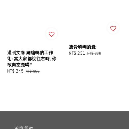
瘦骨嶙峋的愛
週刊文春 總編輯的工作
Sale
NT$ 231
Regular
NT$ 330
術: 當大家都說往右時, 你
price
price
敢向左走嗎?
Sale
NT$ 245
Regular
NT$ 350
price
price
追蹤我們