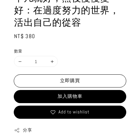
好：在過度努力的世界，
活出自己的從容
Regular
NT$ 380
price
數量
立即購買
加入購物車
Add to wishlist
分享