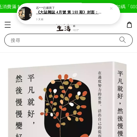
現在去購物！
消費滿＄1800免運費
首次註冊輸入折扣碼「GOODL
石***
已購買了
《大誌雜誌 4月號 第 193 期》封面：Solar 頌樂
3 天前
搜尋