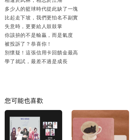
相逢於武林，相忘於江湖
多少人的籃球時代從此缺了一塊
比起走下坡，我們更怕名不副實
失意時，更要給人鼓鼓掌
你該拚的不是輸贏，而是氣度
被投訴了？恭喜你！
別懷疑！這張信用卡回饋金最高
學了就試，最差不過是成長
您可能也喜歡