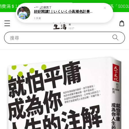
現在去購物！
滿＄1800免運費
首次註冊輸入折扣碼「GOODLIF
⋆** ༘
已購買了
好好閱讀T｜いくいく小高潮色計事務所X好好生活書店聯名款
3 天前
搜尋