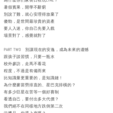
為什麼你們家長日在玩LINE？
暑假賓果，開學不辭窮
別說了難，就心安理得放棄了
傻勁，是世間最珍貴的資產
要人入迷，你自己先要入戲
場景對了，感覺就對了
PART TWO 別讓現在的安逸，成為未來的遺憾
跟孩子談習慣，只要一瓶水
校外參訪，走馬不看花
程度，不過是有備而來
比知識量更重要的，是知識鏈！
為什麼麥當勞排直的、星巴克排橫的？
有多少巨星在苦等一個好賽制
看透自己，要付出多大代價？
我們絕不在同樣地方跌倒第二次