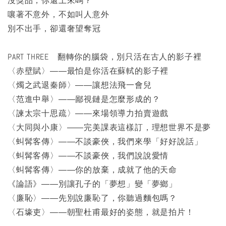
沒獎品，你還上來嗎？
嚷著不意外，不如叫人意外
別不出手，卻還奢望奪冠
PART THREE 翻轉你的腦袋，別只活在古人的影子裡
〈赤壁賦〉――最怕是你活在蘇軾的影子裡
〈燭之武退秦師〉――讓想法飛一會兒
〈范進中舉〉――鄙視鏈是怎麼形成的？
〈諫太宗十思疏〉――來場領導力拍賣遊戲
〈大同與小康〉――完美課表這樣訂，理想世界不是夢
〈虯髯客傳〉――不談豪俠，我們來學「好好說話」
〈虯髯客傳〉――不談豪俠，我們說說愛情
〈虯髯客傳〉――你的放棄，成就了他的天命
《論語》――別讓孔子的「夢想」變「夢鄉」
〈廉恥〉――先別說廉恥了，你聽過麵包嗎？
〈石壕吏〉――朝聖杜甫最好的姿態，就是拍片！