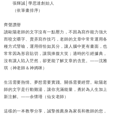
張輝誠│學思達創始人
（依筆畫排序）
齊聲讚譽
讀歐陽老師的文字沒有一點壓力，不因為寫作能力強大
而咬文嚼字、賣弄寫作技巧，老師的文章中常常運用各
種方式譬喻，運用得恰如其分，讓人腦中更有畫面，也
常常因為形容貼切，讓我捧腹大笑；適時的引經據典，
沒有讓人陷入茫然，卻更能了解文章的含意。――沈雅
琪（神老師＆神媽咪）
生活需要熱情。夢想需要實踐。關係需要經營。歐陽老
師的文字是行動雞湯，讓你充滿能量，勇於為人生加上
新注解。――余懷瑾（仙女老師）
這樣的一本教學分享，誠摯推薦身為家長和教師的您，