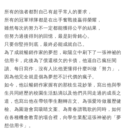
所有的強者都對自己有超乎常人的要求，
所有的冠軍球隊都是在出手奮戰後贏得榮耀，
雖然每次的努力不一定都能獲得公平的結果，
但努力過後得到的回憶，最是刻骨銘心。
只要你堅持到底，最終必能成就自己。
為了成就暢銷作家的夢想，歐陽立中刷下了一張神祕的
信用卡，此後為了償還積欠的卡債，他逼自己瘋狂閱
讀、每日寫作，沒有人比他更懂得什麼叫做「努力」，
因為他完全就是個為夢想不計代價的瘋子。
如今，他以暢銷作家握有的那枝生花妙筆，寫出他與學
生共同經歷的校園生活點滴以及他們共同走過的成長之
道，也寫出他在帶領學生翻轉古文、為張愛玲做履歷健
檢、為園遊會寫吸睛文案、為青春譜戰歌的同時，如何
在各種機會教育的場合裡，向學生業配這張神祕的「夢
想信用卡」。