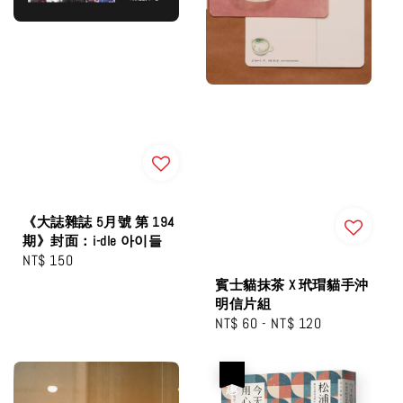
《大誌雜誌 5月號 第 194
期》封面：i-dle 아이들
Regular
NT$ 150
price
賓士貓抹茶 X 玳瑁貓手沖
明信片組
Regular
NT$ 60
-
NT$ 120
price
優惠