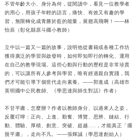
不管年齡大小、身分為何，從閱讀中，看見一位教學者
的用心，用孩子年輕的語言，痛快、有效又有趣的學
習，無限轉化成青勝於藍的能量，展翅高飛啊！――林
怡辰（彰化縣原斗國小教師）
立中以一篇又一篇的故事，說明他從書籍或各種工作坊
獲得廣泛的學習與啟發時，如何即知即行的轉化、運用
在自己的教學現場。這些心動與行動的歷程是非常珍貴
的，可以讓所有人參考與學習，唯有經過親自實踐，我
們才可能引導下個世代走向素養。――郭進成（高雄市
英明國中公民教師、《學思達與師生對話》作者）
不甘平庸，怎麼辦？作者以教師身分、以過來人之姿，
反覆叮嚀：正向、上進、勤奮、博覽、思辨、鏈結、行
動、體驗、厚積、創意、突破、超越……，才能真正「擺
脫平庸」，走向不凡。――張輝誠（學思達創始人）