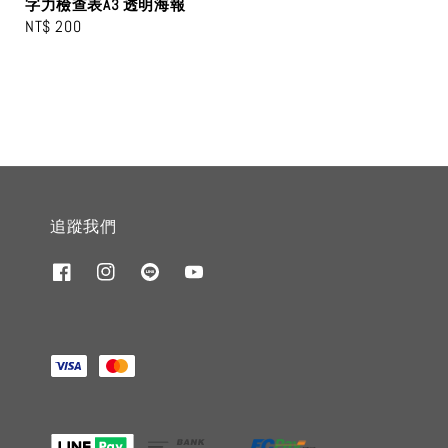
price
price
字力檢查表A3 透明海報
Regular
NT$ 200
price
追蹤我們