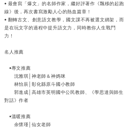
• 最會寫「爆文」的名師作家，繼好評著作《飄移的起跑
線》後，再次書寫激勵人心的熱血篇章！
• 翻轉古文、創意語文教學，國文課不再被選文綁架，而
是在玩文字的過程中提升語文力，同時教你人生戰鬥
力！
名人推薦
•專文推薦
沈雅琪│神老師＆神媽咪
林怡辰│彰化縣原斗國小教師
郭進成│高雄市英明國中公民教師、《學思達與師生
對話》作者
•溫暖推薦
余懷瑾│仙女老師