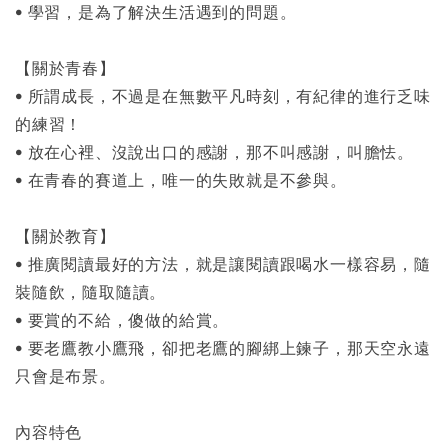
• 學習，是為了解決生活遇到的問題。
【關於青春】
• 所謂成長，不過是在無數平凡時刻，有紀律的進行乏味
的練習！
• 放在心裡、沒說出口的感謝，那不叫感謝，叫膽怯。
• 在青春的賽道上，唯一的失敗就是不參與。
【關於教育】
• 推廣閱讀最好的方法，就是讓閱讀跟喝水一樣容易，隨
裝隨飲，隨取隨讀。
• 要賞的不給，傻做的給賞。
• 要老鷹教小鷹飛，卻把老鷹的腳綁上鍊子，那天空永遠
只會是布景。
內容特色