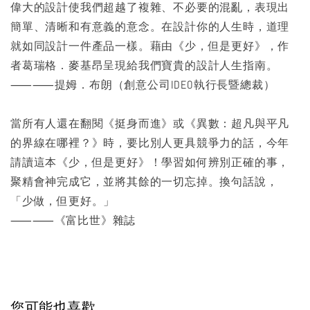
偉大的設計使我們超越了複雜、不必要的混亂，表現出
簡單、清晰和有意義的意念。在設計你的人生時，道理
就如同設計一件產品一樣。藉由《少，但是更好》，作
者葛瑞格．麥基昂呈現給我們寶貴的設計人生指南。
⸺⸺提姆．布朗（創意公司IDEO執行長暨總裁）
當所有人還在翻閱《挺身而進》或《異數：超凡與平凡
的界線在哪裡？》時，要比別人更具競爭力的話，今年
請讀這本《少，但是更好》！學習如何辨別正確的事，
聚精會神完成它，並將其餘的一切忘掉。換句話說，
「少做，但更好。」
⸺⸺《富比世》雜誌
您可能也喜歡