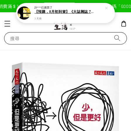
現在去購物！
費滿＄1800免運費
首次註冊輸入折扣碼「GOODLI
許***
已購買了
【預購，8月初到貨】《大誌雜誌 7月號 第 196 期》封面：布丁狗
3 天前
搜尋