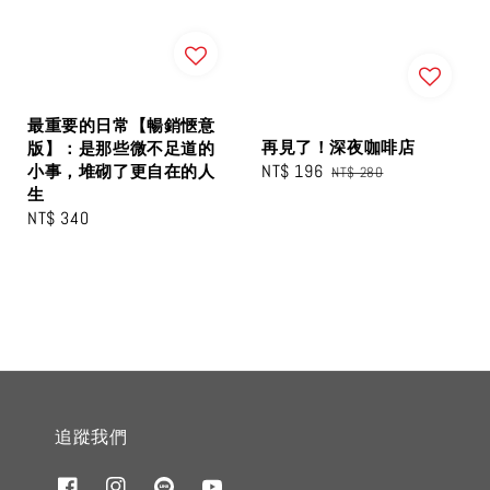
最重要的日常【暢銷愜意
再見了！深夜咖啡店
版】：是那些微不足道的
Sale
NT$ 196
Regular
小事，堆砌了更自在的人
NT$ 280
生
price
price
Regular
NT$ 340
price
追蹤我們