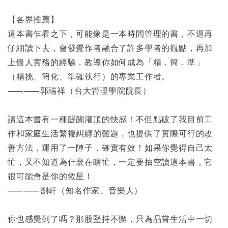
【各界推薦】
這本書乍看之下，可能像是一本時間管理的書，不過再
仔細讀下去，會發覺作者融合了許多學者的觀點，再加
上個人實務的經驗，教導你如何成為「精．簡．準」
（精挑、簡化、準確執行）的專業工作者。
⸺⸺郭瑞祥（台大管理學院院長）
讀這本書有一種醍醐灌頂的快感！不但點破了我目前工
作和家庭生活繁複糾纏的難題，也提供了實際可行的改
善方法，運用了一陣子，確實有效！如果你覺得自己太
忙，又不知道為什麼在瞎忙，一定要抽空讀這本書，它
很可能會是你的救星！
⸺⸺劉軒（知名作家、音樂人）
你也感覺到了嗎？那股堅持不懈，只為品嘗生活中一切