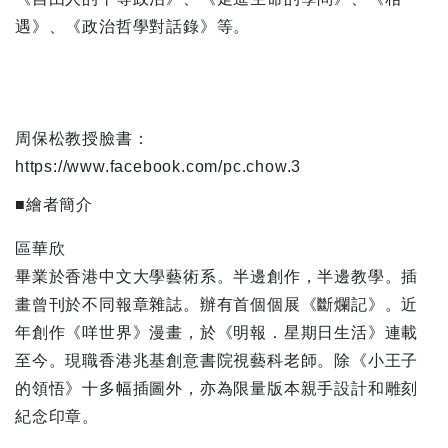
遇》、《政治哲學對話錄》等。
周保松教授臉書：
https://www.facebook.com/pc.chow.3
■繪者簡介
區華欣
畢業於香港中文大學藝術系。半邊創作，半邊教學。插
畫曾刊於不同報章雜誌。辦有首個個展《斷爛記》。近
年創作《咩世界》漫畫，於《明報．星期日生活》連載
至今。現職香港兆基創意書院視藝科老師。除《小王子
的領悟》十多幅插圖外，亦為限量版本親手設計和雕刻
紀念印章。