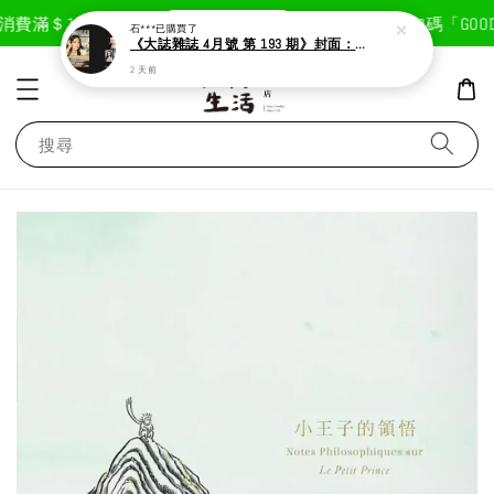
現在去購物！
費滿＄1800免運費
首次註冊輸入折扣碼「GOODLI
石***
已購買了
《大誌雜誌 4月號 第 193 期》封面：Solar 頌樂
2 天前
搜尋