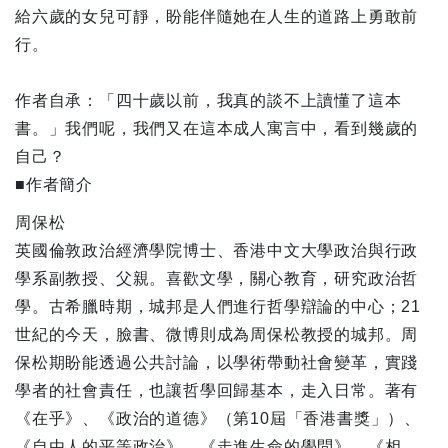
給六歲的女兒可靜，盼能伴隨她在人生的道路上勇敢前
行。
作者自承：「四十歲以前，我真的談不上讀懂了這本
書。」我們呢，我們又在這本成人寓言中，看到幾歲的
自己？
■作者簡介
周保松
英國倫敦政治經濟學院博士、香港中文大學政治與行政
學系副教授、父親。喜歡文學，關心教育，研究政治哲
學。古希臘時期，城邦是人們進行哲學辯論的中心；21
世紀的今天，臉書、微博則成為周保松教授的城邦。周
保松期盼能透過公共討論，以學術帶動社會變革，實踐
學者的社會責任，也讓哲學回歸基本，走入日常。著有
《在乎》、《政治的道德》（第10屆「香港書獎」）、
《自由人的平等政治》、《走進生命的學問》、《相