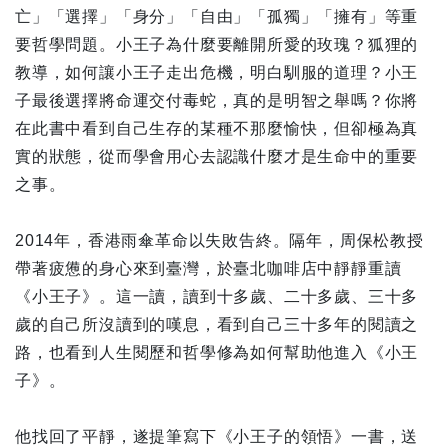
亡」「選擇」「身分」「自由」「孤獨」「擁有」等重
要哲學問題。小王子為什麼要離開所愛的玫瑰？狐狸的
教導，如何讓小王子走出危機，明白馴服的道理？小王
子最後選擇將命運交付毒蛇，真的是明智之舉嗎？你將
在此書中看到自己生存的某種不那麼愉快，但卻極為真
實的狀態，從而學會用心去認識什麼才是生命中的重要
之事。
2014年，香港雨傘革命以失敗告終。隔年，周保松教授
帶著疲憊的身心來到臺灣，於臺北咖啡店中靜靜重讀
《小王子》。這一讀，讀到十多歲、二十多歲、三十多
歲的自己所沒讀到的嘆息，看到自己三十多年的閱讀之
路，也看到人生閱歷和哲學修為如何幫助他進入《小王
子》。
他找回了平靜，遂提筆寫下《小王子的領悟》一書，送