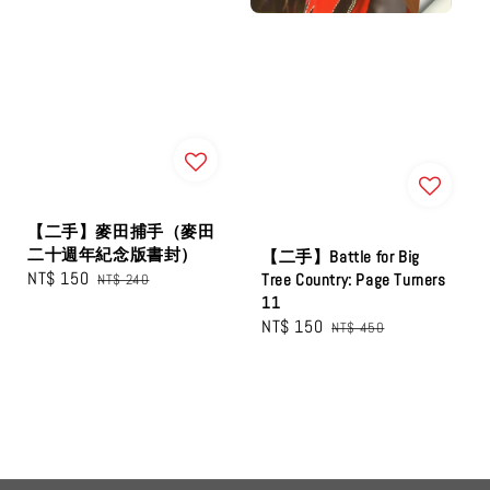
【二手】麥田捕手（麥田
二十週年紀念版書封）
【二手】Battle for Big
Sale
NT$ 150
Regular
Tree Country: Page Turners
NT$ 240
11
price
price
Sale
NT$ 150
Regular
NT$ 450
price
price