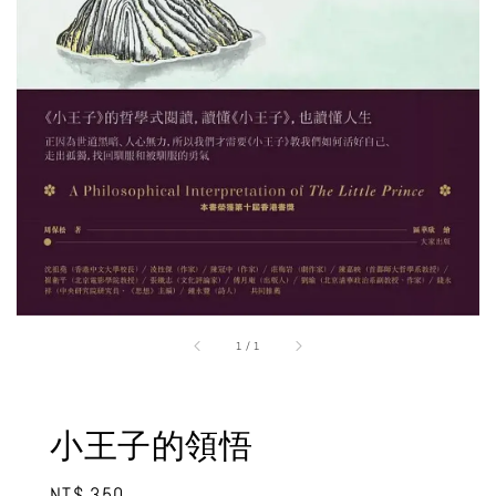
1
/
1
小王子的領悟
Regular
NT$ 350