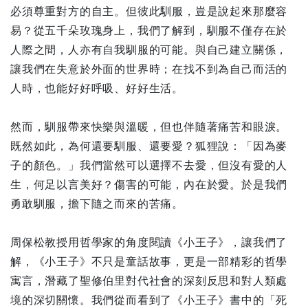
必須尊重對方的自主。但彼此馴服，豈是說起來那麼容
易？從五千朵玫瑰身上，我們了解到，馴服不僅存在於
人際之間，人亦有自我馴服的可能。與自己建立關係，
讓我們在失意於外面的世界時；在找不到為自己而活的
人時，也能好好呼吸、好好生活。
然而，馴服帶來快樂與溫暖，但也伴隨著痛苦和眼淚。
既然如此，為何還要馴服、還要愛？狐狸說：「因為麥
子的顏色。」我們當然可以選擇不去愛，但沒有愛的人
生，何足以言美好？傷害的可能，內在於愛。於是我們
勇敢馴服，擔下隨之而來的苦痛。
周保松教授用哲學家的角度閱讀《小王子》，讓我們了
解，《小王子》不只是童話故事，更是一部精彩的哲學
寓言，潛藏了聖修伯里對代社會的深刻反思和對人類處
境的深切關懷。我們從而看到了《小王子》書中的「死