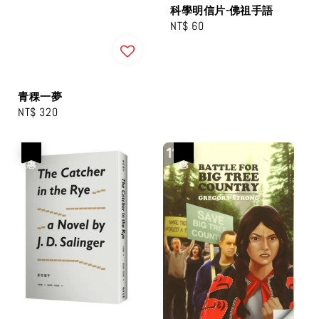
科學明信片-佛祖手語
Regular
NT$ 60
price
青稞一夢
Regular
NT$ 320
price
優惠
優惠