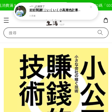
現在去購物！
消費滿＄1800免運費
首次註冊輸入折扣碼「GOODL
⋆** ༘
已購買了
好好閱讀T｜いくいく小高潮色計事務所X好好生活書店聯名款
3 天前
搜尋