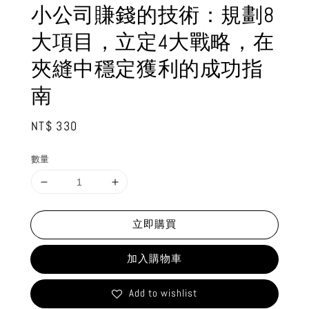
小公司賺錢的技術：規劃8
大項目，立定4大戰略，在
夾縫中穩定獲利的成功指
南
Regular
NT$ 330
price
數量
立即購買
加入購物車
Add to wishlist