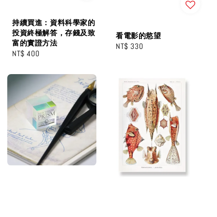
持續買進：資料科學家的
投資終極解答，存錢及致
看電影的慾望
富的實證方法
Regular
NT$ 330
Regular
NT$ 400
price
price