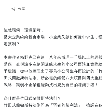
分享
強敵環伺，環境嚴苛，
當大企業紛紛蠶食市場，小企業又該如何從中求生，穩
定獲利？
本書作者栢野克己在這十八年來辦理一千場以上的經營
講座，並與諸多在倒閉邊緣求生的小公司面談並實際給
予建議，從中他整理出了專為小公司生存而設計的「竹
田式蘭徹斯特法則」所必需的經營八大項目與四大重點
戰略，讓弱小企業也能夠找出屬於自己的賺錢手段！
◎什麼是竹田式蘭徹斯特法則？
竹田式蘭徹斯特法則即為「弱者的勝利法」，強調在各