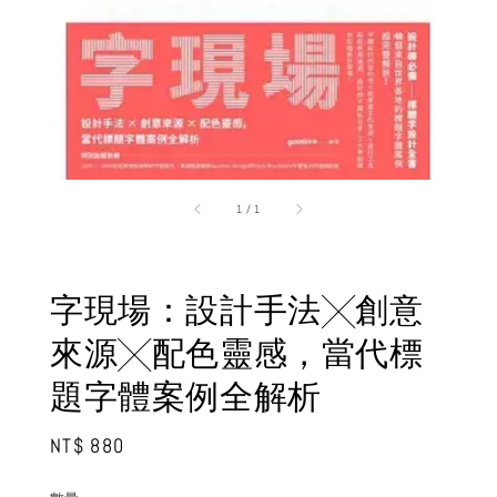
1
/
1
字現場：設計手法╳創意
來源╳配色靈感，當代標
題字體案例全解析
Regular
NT$ 880
price