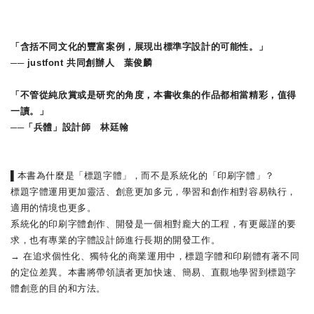
「含括不同文化的豐富案例，展現出標準字設計的可能性。」
──
justfont
共同創辦人 葉俊麟
「不管從純欣賞或是研究的角度，本書收集的作品都相當精彩，值得
一讀。」
──
「兵體」設計師 林廷翰
▌
本書為什麼是「標題字體」，而不是系統化的「印刷字體」？
標題字體運用更加靈活、創意更加多元，學習和創作相對容易執行，
適用的情境也更多。
系統化的印刷字體創作、開發是一個相對龐大的工程，有更嚴謹的要
求，也有專業的字體設計師進行長期的開發工作。
→ 在追求個性化、獨特化的商業運用中，標題字體和印刷體有著不同
的定位差異。本書將帶領讀者更加快速、簡易、直觀地學習到標題字
體創意的目的和方法。