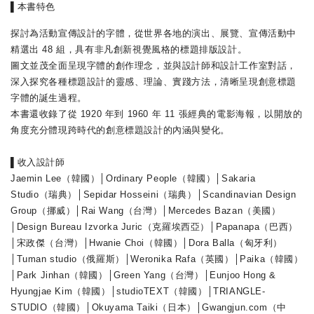
▌
本書特色
探討為活動宣傳設計的字體，從世界各地的演出、展覽、宣傳活動中
精選出 48 組，具有非凡創新視覺風格的標題排版設計。
圖文並茂全面呈現字體的創作理念，並與設計師和設計工作室對話，
深入探究各種標題設計的靈感、理論、實踐方法，清晰呈現創意標題
字體的誕生過程。
本書還收錄了從 1920 年到 1960 年 11 張經典的電影海報，以開放的
角度充分體現跨時代的創意標題設計的內涵與變化。
▌
收入設計師
Jaemin Lee（韓國）│Ordinary People（韓國）│Sakaria
Studio（瑞典）│Sepidar Hosseini（瑞典）│Scandinavian Design
Group（挪威）│Rai Wang（台灣）│Mercedes Bazan（美國）
│Design Bureau Izvorka Juric（克羅埃西亞）│Papanapa（巴西）
│宋政傑（台灣）│Hwanie Choi（韓國）│Dora Balla（匈牙利）
│Tuman studio（俄羅斯）│Weronika Rafa（英國）│Paika（韓國）
│Park Jinhan（韓國）│Green Yang（台灣）│Eunjoo Hong &
Hyungjae Kim（韓國）│studioTEXT（韓國）│TRIANGLE-
STUDIO（韓國）│Okuyama Taiki（日本）│Gwangjun.com（中