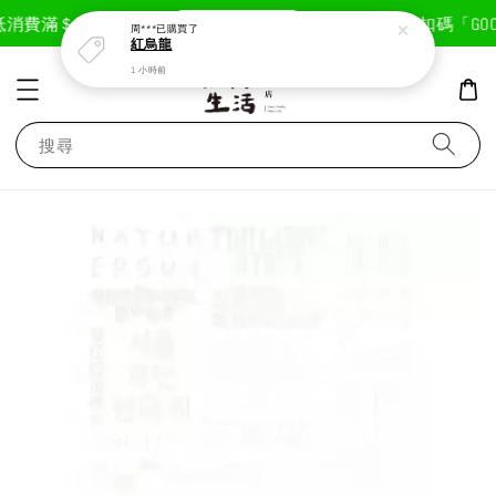
現在去購物！
消費滿＄1800免運費
首次註冊輸入折扣碼「GOODL
周***
已購買了
紅烏龍
1 小時前
搜尋