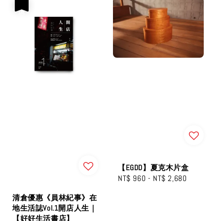
優惠
【EGDD】夏克木片盒
Regular
NT$ 960
-
NT$ 2,680
price
清倉優惠《員林紀事》在
地生活誌Vol.1開店人生｜
【好好生活書店】