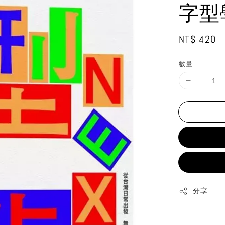
字型
Regular
NT$ 420
price
數量
分享