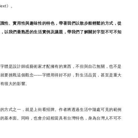
ext》。
知識性、實用性與趣味性的特色，帶著我們以散步般輕鬆的方式，從
入，以我們最熟悉的生活實例及議題，帶我們了解關於字型不可不知
字體是設計師或藝術家才配擁有的東西，不但與自己無關，也不是
篇就要挑戰這個觀念——字體用得好不好，對生活品質，甚至是重大
都有很大的影響。
的方式之一，就是上街看招牌。作者將透過生活中隨處可見的範例
體的基本面。同時，也會介紹相當具有台灣特色，身為台灣人不可不