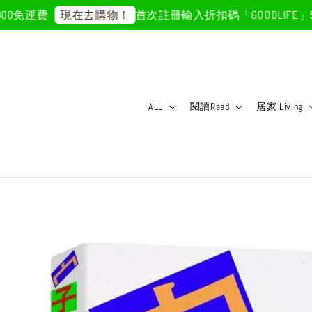
免運費
首次註冊輸入折扣碼「GOODLIFE」50
現在去購物！
ALL
閱讀Read
居家 Living