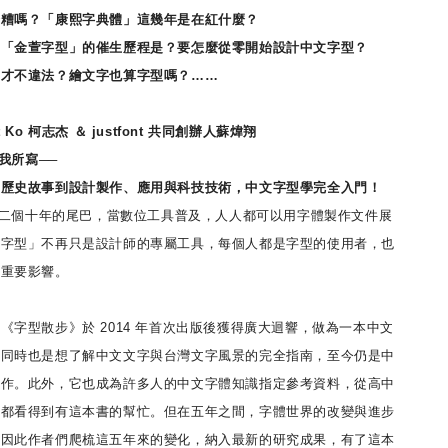
麼糟嗎？「康熙字典體」這幾年是在紅什麼？
的「金萱字型」的催生歷程是？要怎麼從零開始設計中文字型？
用才不違法？繪文字也算字型嗎？……
Ko 柯志杰 ＆ justfont 共同創辦人蘇煒翔
你我所寫──
、歷史故事到設計製作、應用與科技技術，中文字型學完全入門！
紀第二個十年的尾巴，當數位工具普及，人人都可以用字體製作文件展
「字型」不再只是設計師的專屬工具，每個人都是字型的使用者，也
到重要影響。
《字型散步》於 2014 年首次出版後獲得廣大迴響，做為一本中文
，同時也是想了解中文文字與台灣文字風景的完全指南，至今仍是中
之作。此外，它也成為許多人的中文字體知識指定參考資料，從高中
，都看得到有這本書的幫忙。但在五年之間，字體世界的改變與進步
，因此作者們爬梳這五年來的變化，納入最新的研究成果，有了這本