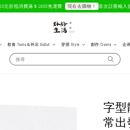
元折抵
消費滿＄1800免運費
首次註冊輸入折扣碼「
現在去購物！
飲食 Taste＆外出 GoOut
穿搭 Style
創作 Create
企画 
搜尋
字型
常出