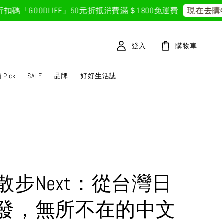
GOODLIFE」50元折抵
消費滿＄1800免運費
現在去購物！
登入
購物車
Pick
SALE
品牌
好好生活誌
散步Next：從台灣日
發，無所不在的中文