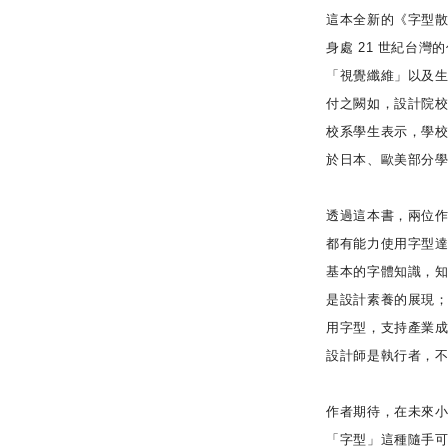
這本全新的《字型散
身處 21 世紀台
「視覺纖維」以及
付之闕如，設計院校的
校系學生表示，學校
於日本、歐美部分
透過這本書，兩位
都有能力使用字型達
基本的字體知識，
是設計素養的展現
用字型，支持產業
設計師是執行者，
作者期待，在未來
「字型」這種隨手