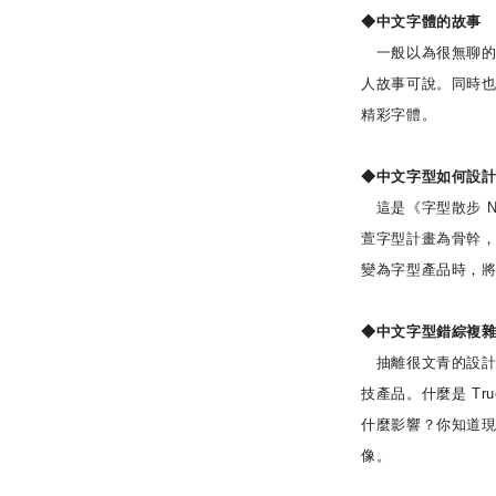
◆中文字體的故事
一般以為很無聊的
人故事可說。同時
精彩字體。
◆中文字型如何設
這是《字型散步 Nex
萱字型計畫為骨幹
變為字型產品時，
◆中文字型錯綜複
抽離很文青的設計
技產品。什麼是 Tru
什麼影響？你知道現
像。