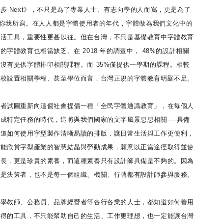
步 Next》，不只是為了專業人士、有志向學的人而寫，更是為了
灣的你我所寫。在人人都是字體使用者的年代，字體做為我們文化中的
生活工具，重要性更甚以往。但在台灣，不只是基礎教育中字體教育
字體教育也相當缺乏。在 2018 年的調查中， 48%的設計相關
沒有提供字體排印相關課程。而 35%僅提供一學期的課程。相較
學校設置相關學程、甚至學位而言，台灣正規的字體教育明顯不足。
作者試圖重新向這個社會提倡一種「全民字體通識教育」，在每個人
成特定任務的時代，這將與我們國家的文字風景息息相關──具備
知道如何使用字型製作清晰易讀的排版，讓日常生活與工作更便利，
；能欣賞字型產業的智慧結晶與勞動成果，願意以正當途徑取得並使
成長，更是珍貴的素養，而這種素養只有設計師具備是不夠的。因為
不是決策者，也不是每一個組織、機關、行號都有設計師參與服務。
小學教師、公務員、品牌經營者等各行各業的人士，都知道如何善用
可得的工具，不只能幫助自己的生活、工作更理想，也一定能讓台灣