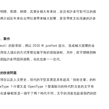
明體、黑體、楷體，其實全都大有來頭，並且有許多可歌可泣的感
也將介紹近年來在台灣社會帶來極大影響，甚至帶來文化現象的許多
計、製作
t》的新章節，將以 2015 年 justfont 提出、造成極大迴響的金
，用深入淺出的方式導覽征服字海的冒險旅程。另外，當字體構想轉
將面臨許多問題與挑戰，在此也會一一交代。
雜的技術問題
理念以及人文歷史，現代的字型其實是具有超高「技術含量」的科
eType ？什麼又是 OpenType ？螢幕顯示的時代對古老的文字有
在連😂都算是一個字了嗎？時代不同，文字的演進也超過我們的想