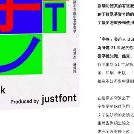
新細明體真的有這
創下群眾募資奇蹟
字型要怎麼授權使
「字嗨」發起人 But 
為身處 21 世紀的
從字體知識、鑑賞
時間來到 21 世
示、印刷、出版，
都在不知不覺中受
在這樣的背景之下，
字型學的絕佳入門
文字型領域的必讀
生報告到碩士論文
也完全沒有停下來