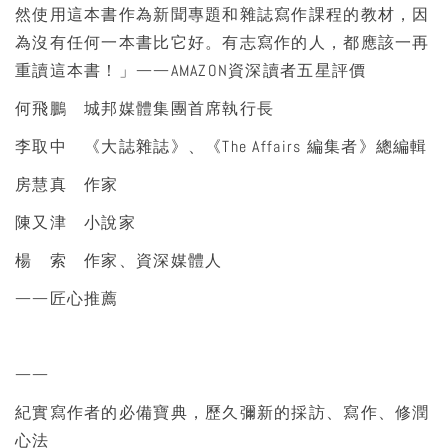
然使用這本書作為新聞專題和雜誌寫作課程的教材，因
為沒有任何一本書比它好。有志寫作的人，都應該一再
重讀這本書！」——AMAZON資深讀者五星評價
何飛鵬 城邦媒體集團首席執行長
李取中 《大誌雜誌》、《The Affairs 編集者》總編輯
房慧真 作家
陳又津 小說家
楊 索 作家、資深媒體人
——匠心推薦
——
紀實寫作者的必備寶典，歷久彌新的採訪、寫作、修潤
心法