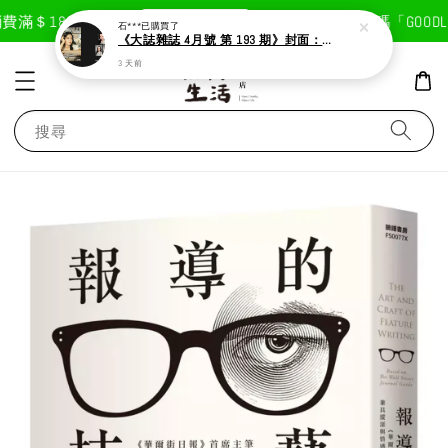
現在去購物！
滿＄1800免運費
首次註冊輸入折扣碼「GOODLIF
石***
已購買了
《大誌雜誌 4月號 第 193 期》封面：Solar 頌樂
3 天前
搜尋