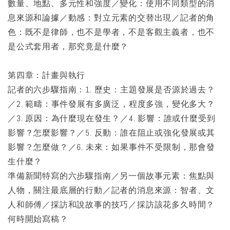
數量、地點、多元性和強度／變化：使用不同類型的消
息來源和論據／動感：對立元素的交替出現／記者的角
色：既不是律師，也不是學者，不是客觀主義者，也不
是公式套用者，那究竟是什麼？
第四章：計畫與執行
記者的六步驟指南：1. 歷史：主題發展是否源於過去？
／2. 範疇：事件發展有多廣泛，程度多強，變化多大？
／3. 原因：為什麼現在發生？／4. 影響：誰或什麼受到
影響？怎麼影響？／5. 反動：誰在阻止或強化發展或其
影響？怎麼做？／6. 未來：如果事件不受限制，那會發
生什麼？
準備新聞特寫的六步驟指南／另一個故事元素：焦點與
人物，關注最底層的行動／記者的消息來源：智者、文
人和師傅／採訪和說故事的技巧／採訪該花多久時間？
何時開始寫稿？