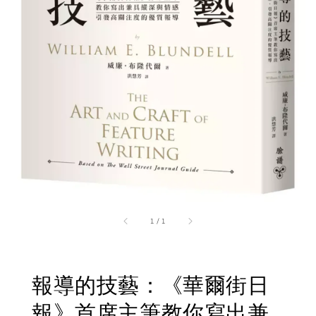
1
/
1
報導的技藝：《華爾街日
報》首席主筆教你寫出兼