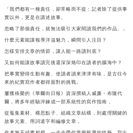
「我們都有一種責任，卻常略而不提：記者除了提供事
實以外，更是在講述故事。
忽略了那個責任，就無法吸引大家閱讀我們的作品。」
什麼元素能讓報導洋溢魅力，瞬間引人注目？
怎樣安排文章的情節，讓人能一路讀到底？
又如何能讓故事讀完後還深深烙印在讀者的腦海中？
把事實變得生動有趣、使讀者讀來津津有味，是古往今
來的紀實寫作者都得面對的挑戰。
屢獲殊榮的《華爾街日報》資深撰稿人威廉・布隆代
爾，將多年經驗淬鍊成一部系統性的寫作指南，
從蒐集素材、構思點子、組織文章結構，到處理關鍵的
故事元素、用詞遣字和編修文章，
作者無不傾囊相授，一步步帶你掌握報導的技藝，寫出