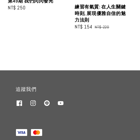
第49期 我們閃閃發亮
練習有氣質: 在人生關鍵
Regular
NT$ 250
時刻, 展現優雅自信的魅
price
力法則
Sale
NT$ 154
Regular
NT$ 220
price
price
追蹤我們