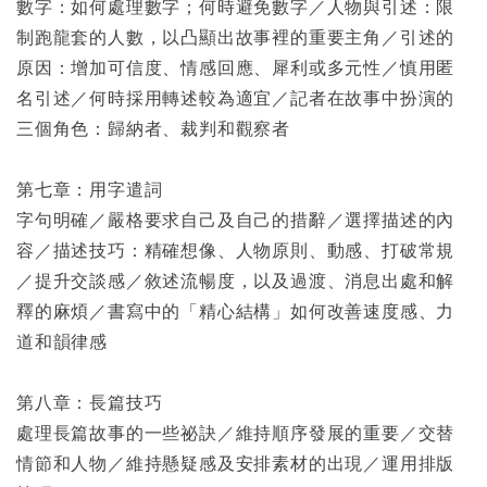
數字：如何處理數字；何時避免數字／人物與引述：限
制跑龍套的人數，以凸顯出故事裡的重要主角／引述的
原因：增加可信度、情感回應、犀利或多元性／慎用匿
名引述／何時採用轉述較為適宜／記者在故事中扮演的
三個角色：歸納者、裁判和觀察者
第七章：用字遣詞
字句明確／嚴格要求自己及自己的措辭／選擇描述的內
容／描述技巧：精確想像、人物原則、動感、打破常規
／提升交談感／敘述流暢度，以及過渡、消息出處和解
釋的麻煩／書寫中的「精心結構」如何改善速度感、力
道和韻律感
第八章：長篇技巧
處理長篇故事的一些祕訣／維持順序發展的重要／交替
情節和人物／維持懸疑感及安排素材的出現／運用排版