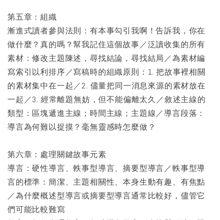
第五章：組織
漸進式讀者參與法則：有本事勾引我啊！告訴我，你在
做什麼？真的嗎？幫我記住這個故事／泛讀收集的所有
素材：修改主題陳述，尋找結論，尋找結局／為素材編
寫索引以利排序／寫稿時的組織原則：1. 把故事裡相關
的素材集中在一起／2. 儘量把同一消息來源的素材放在
一起／3. 經常離題無妨，但不能偏離太久／敘述主線的
類型：區塊遞進主線；時間主線；主題線／導言段落：
導言為何難以捉摸？毫無靈感時怎麼做？
第六章：處理關鍵故事元素
導言：硬性導言、軼事型導言、摘要型導言／軼事型導
言的標準：簡潔、主題相關性、本身生動有趣、有焦點
／為什麼概述型導言或摘要型導言通常比較好，儘管它
們可能比較難寫