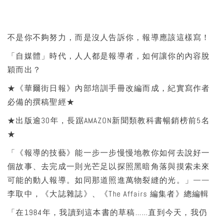
不是你不夠努力，而是沒人告訴你，報導應該這樣寫！
「自媒體」時代，人人都是報導者，如何讓你的內容脫
穎而出？
★《華爾街日報》內部培訓手冊改編而成，紀實寫作者
必備的撰稿聖經★
★出版逾30年，長踞AMAZON新聞類教科書暢銷榜前5名
★
「《報導的技藝》能一步一步慢慢地教你如何去說好一
個故事、去完成一則光芒足以探照黑暗角落與摸索未來
可能的動人報導。如同那道照進萬物裂縫的光。」——
李取中，《大誌雜誌》、《The Affairs 編集者》總編輯
「在1984年，我讀到這本書的草稿……直到今天，我仍