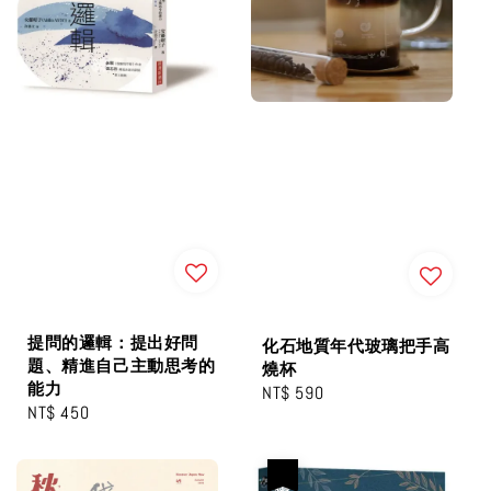
提問的邏輯：提出好問
化石地質年代玻璃把手高
題、精進自己主動思考的
燒杯
能力
Regular
NT$ 590
Regular
NT$ 450
price
price
優惠