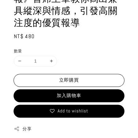
具縱深與情感，引發高關
注度的優質報導
Regular
NT$ 480
price
數量
立即購買
加入購物車
Add to wishlist
分享