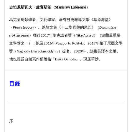
史坦尼斯瓦夫・盧賓斯基（
）
Stanisław Łubieński
烏克蘭鳥類學者、文化學家。著有歷史報導文學《草原海盜》
（
）。以散文集《十二隻喜鵲的尾巴》（
Pirat stepowy
Dwanaście
）獲得
年耐克讀者獎（
）（波蘭最重要
srok za ogon
2017
Nike Award
文學獎之一），以及
年
、
年格丁尼亞文學
2016
Paszportu Polityki
2017
獎（
）提名。
年，該書英譯本出版。
Nagrody Literackiej Gdynia
2020
他也經營自然寫作部落格「
」。現居華沙。
Dzika Ochota
目錄
序