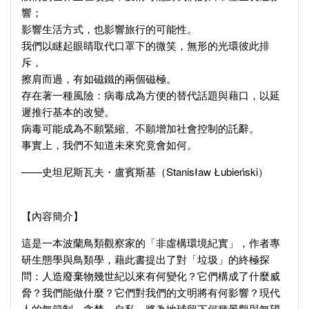
響；
影響生活方式，也影響旅行的可能性。
我們以瞇起眼睛取代口罩下的微笑，無形的光環彼此排
斥，
擦肩而過，有如磁鐵的兩個磁極。
存在著一種風險：病毒成為方便的替代話題與藉口，以延
遲推行基本的改變。
病毒可能成為不願緊縮、不願增加社會控制的託辭。
事實上，我們不知道未來究竟會如何。
——史坦尼斯瓦夫・盧賓斯基（Stanisław Łubieński）
【內容簡介】
這是一本波蘭鳥類觀察家的「非虛構環境紀實」，作者專
研生態學與鳥類學，藉此書提出了對「垃圾」的終極探
問：人造廢棄物幾世紀以來有何變化？它們構成了什麼威
脅？我們能做什麼？它們對我們的文明將有何影響？現代
人的無節制、貪婪、自私，將為地球留下何種景觀與無望