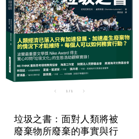
1
/
1
垃圾之書：面對人類將被
廢棄物所廢棄的事實與行