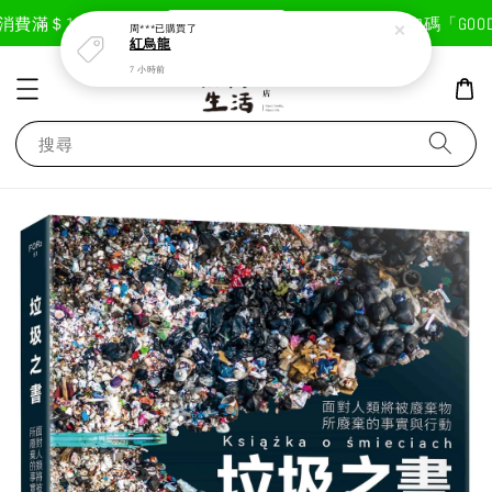
現在去購物！
費滿＄1800免運費
首次註冊輸入折扣碼「GOODLI
周***
已購買了
紅烏龍
7 小時前
搜尋