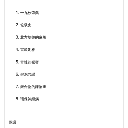
十九枚彈藥
垃圾史
北方塘鵝的麻煩
雷歐妮雅
青蛙的祕密
燈泡共謀
聚合物的靜物畫
環保神經病
致謝