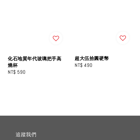
超大伍拾圓硬幣
化石地質年代玻璃把手高
Regular
NT$ 490
燒杯
Regular
NT$ 590
price
price
追蹤我們