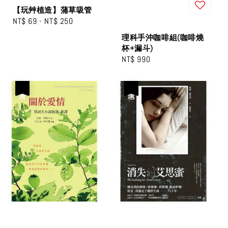
【玩艸植造】蒲草吸管
Regular
NT$ 69
-
NT$ 250
price
理科手沖咖啡組(咖啡燒
杯+漏斗)
Regular
NT$ 990
price
優惠
優惠