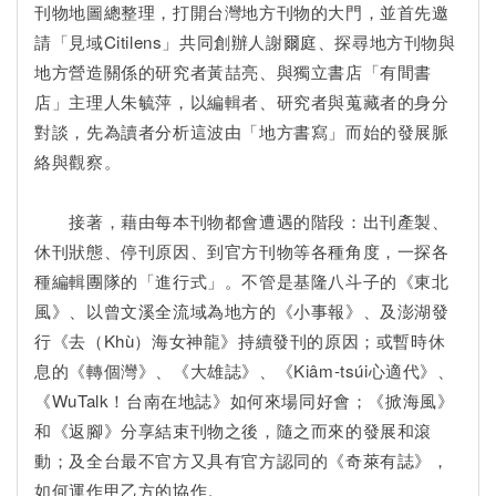
刊物地圖總整理，打開台灣地方刊物的大門，並首先邀
請「見域Citilens」共同創辦人謝爾庭、探尋地方刊物與
地方營造關係的研究者黃喆亮、與獨立書店「有間書
店」主理人朱毓萍，以編輯者、研究者與蒐藏者的身分
對談，先為讀者分析這波由「地方書寫」而始的發展脈
絡與觀察。
接著，藉由每本刊物都會遭遇的階段：出刊產製、
休刊狀態、停刊原因、到官方刊物等各種角度，一探各
種編輯團隊的「進行式」。不管是基隆八斗子的《東北
風》、以曾文溪全流域為地方的《小事報》、及澎湖發
行《去（Khù）海女神龍》持續發刊的原因；或暫時休
息的《轉個灣》、《大雄誌》、《Kiâm-tsúi心適代》、
《WuTalk！台南在地誌》如何來場同好會；《掀海風》
和《返腳》分享結束刊物之後，隨之而來的發展和滾
動；及全台最不官方又具有官方認同的《奇萊有誌》，
如何運作甲乙方的協作。