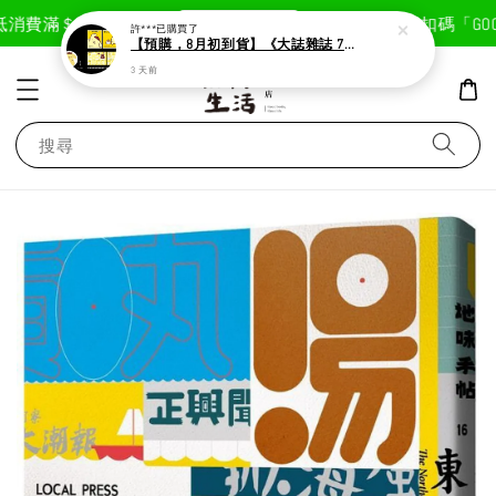
現在去購物！
消費滿＄1800免運費
首次註冊輸入折扣碼「GOODL
許***
已購買了
【預購，8月初到貨】《大誌雜誌 7月號 第 196 期》封面：布丁狗
3 天前
搜尋