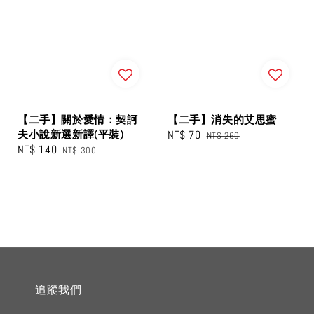
【二手】關於愛情：契訶
【二手】消失的艾思蜜
夫小說新選新譯(平裝)
Sale
NT$ 70
Regular
NT$ 260
Sale
NT$ 140
Regular
NT$ 300
price
price
price
price
追蹤我們