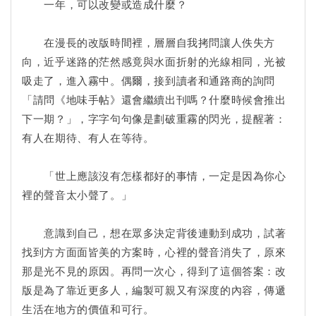
一年，可以改變或造成什麼？
在漫長的改版時間裡，層層自我拷問讓人佚失方
向，近乎迷路的茫然感竟與水面折射的光線相同，光被
吸走了，進入霧中。偶爾，接到讀者和通路商的詢問
「請問《地味手帖》還會繼續出刊嗎？什麼時候會推出
下一期？」，字字句句像是劃破重霧的閃光，提醒著：
有人在期待、有人在等待。
「世上應該沒有怎樣都好的事情，一定是因為你心
裡的聲音太小聲了。」
意識到自己，想在眾多決定背後連動到成功，試著
找到方方面面皆美的方案時，心裡的聲音消失了，原來
那是光不見的原因。再問一次心，得到了這個答案：改
版是為了靠近更多人，編製可親又有深度的內容，傳遞
生活在地方的價值和可行。