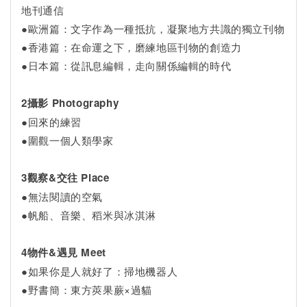
地刊通信
●歐洲篇：文字作為一種抵抗，凝聚地方共識的獨立刊物
●香港篇：在命運之下，磨練地區刊物的創造力
●日本篇：從訊息編輯，走向關係編輯的時代
2攝影 Photography
●回來的練習
●圍觀一個人類學家
3觀察&交往 Place
●無法閱讀的空氣
●帆船、音樂、稻米與冰淇淋
4物件&遇見 Meet
●如果你是人就好了：掃地機器人
●野書簡：東方莢果蕨×過貓