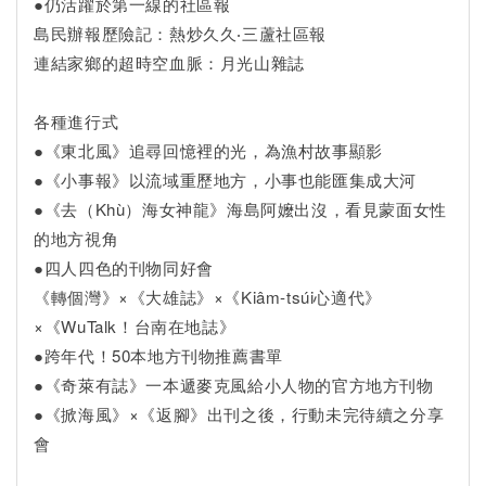
●仍活躍於第一線的社區報
島民辦報歷險記：熱炒久久‧三蘆社區報
連結家鄉的超時空血脈：月光山雜誌
各種進行式
●《東北風》追尋回憶裡的光，為漁村故事顯影
●《小事報》以流域重歷地方，小事也能匯集成大河
●《去（Khù）海女神龍》海島阿嬤出沒，看見蒙面女性
的地方視角
●四人四色的刊物同好會
《轉個灣》×《大雄誌》×《Kiâm-tsúi心適代》
×《WuTalk！台南在地誌》
●跨年代！50本地方刊物推薦書單
●《奇萊有誌》一本遞麥克風給小人物的官方地方刊物
●《掀海風》×《返腳》出刊之後，行動未完待續之分享
會