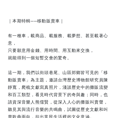
｜本期特輯──移動販賣車｜
有一種車，載商品、載服務、載夢想、甚至載著心
意，
只要願意用金錢、用時間、用互動來交換，
就能得到一個短暫交會的驚奇。
這一期，我們以街頭巷尾、山區郊鄉皆可見的「移
動販賣車」為主題，邀請台灣歷史博物館研究員陳
靜寬，爬梳文獻寫真照片，淺談歷史中的攤販流變
和百工類型，看見時代背景下的奇與趣；同時，也
請資深音樂人熊儒賢，從深入人心的攤販叫賣聲，
聽見其與流行音樂的共鳴曲，試圖從歷史文獻和叫
賣歌曲面向，拉出常民生活裡的文化意涵。