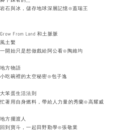
岩石與冰，儲存地球深層記憶⊙蓋瑞王
Grow From Land 和土脈脈
風土繫
一開始只是想做戲給阿公看⊙陶維均
地方物語
小吃碗裡的太空秘密⊙包子逸
大笨蛋生活法則
忙著用自身燃料，帶給人力量的秀蘭⊙高耀威
地方擺渡人
回到寶斗，一起田野勤學⊙張敬業