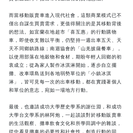
而當移動販賣車進入現代社會，這類商業模式已不
僅出自謀生買賣需求，更值得關注的是其移動背後
的想法。如宜蘭在地超市「喜互惠」的行動購物
車，即使收支難以平衡，仍堅持一週出車五天、天
天不同鄉鎮路線；南迴協會的「山羌披薩餐車」，
以使用部落在地穀物和食材，期盼年輕人回鄉的初
衷成立；從為家人製作冰淇淋開始，逐步自立擺
攤、改車環島送到各地弱勢單位的「小鎮冰淇
淋」，皆可見每一次的出車移動，都在實踐著個人
和單位的意志，宛如一場地方行動。
最後，也邀請成功大學歷史學系的謝仕淵，和成功
大學台文學系的林阿炮，一起談談對於移動販賣車
的生活觀察、攤車飲食文化和所學田調中的雜談，
從中看見攤車的必要性和社會性，創造行動的同