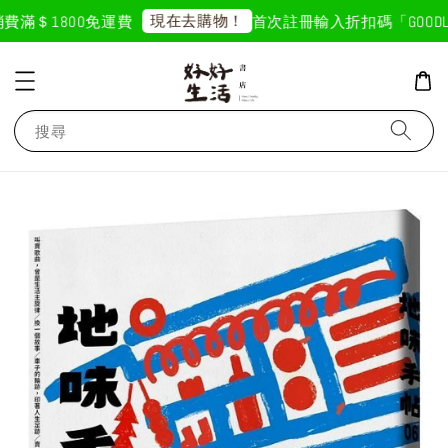
3 天前
現在去購物！
滿＄1800免運費
首次註冊輸入折扣碼「GOODLIF
搜尋