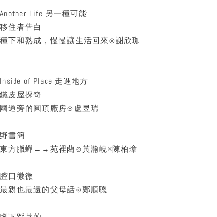
Another Life 另一種可能
移住者告白
種下和熟成，慢慢讓生活回來⊙謝欣珈
Inside of Place 走進地方
鐵皮屋探奇
國道旁的圓頂廠房⊙盧昱瑞
野書簡
東方臘蟬←→苑裡藺⊙黃瀚嶢×陳柏璋
腔口微微
最親也最遠的父母話⊙鄭順聰
腳下踩著的ˍˍ