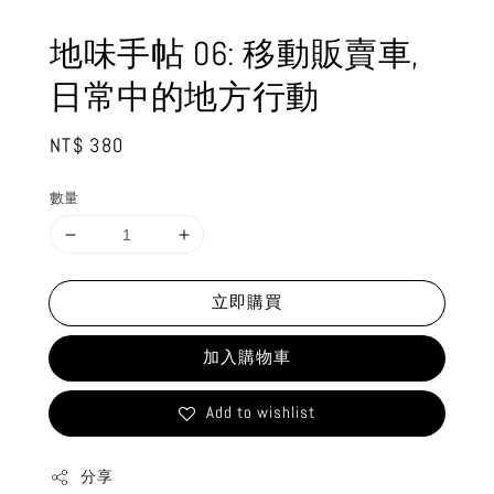
地味手帖 06: 移動販賣車,
日常中的地方行動
Regular
NT$ 380
price
數量
立即購買
加入購物車
Add to wishlist
分享