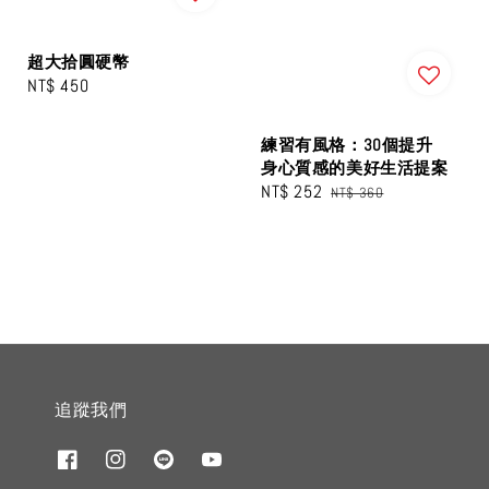
超大拾圓硬幣
Regular
NT$ 450
price
練習有風格：30個提升
身心質感的美好生活提案
Sale
NT$ 252
Regular
NT$ 360
price
price
追蹤我們