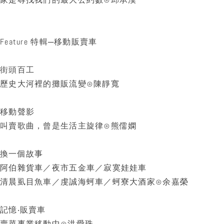
Feature 特輯─移動販賣車
街頭百工
歷史大河裡的攤販流變⊙陳靜寬
移動聲影
叫賣歌曲，曾是生活主旋律⊙熊儒嫻
換一個故事
阿伯雜貨車／夜市五金車／寂寞娃娃車
清晨虱目魚車／虔誠海蚵車／蚵寮大酒家⊙余嘉榮
記憶‧販賣車
賣菜事業移動中⊙洪愛珠