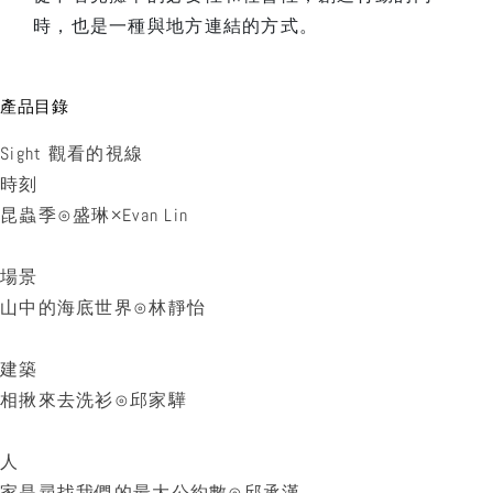
時，也是一種與地方連結的方式。
產品目錄
Sight 觀看的視線
時刻
昆蟲季⊙盛琳×Evan Lin
場景
山中的海底世界⊙林靜怡
建築
相揪來去洗衫⊙邱家驊
人
家是尋找我們的最大公約數⊙邱承漢