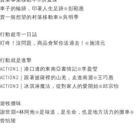
車子的輪跡，印著人生足跡⊙彭顯惠
賣一個想望的村落移動車⊙吳明季
行動超市一日誌
叮咚！沒問題，商品會幫你送過去！⊙施清元
行動就是進擊
ACTION1｜港口邊的東南亞書情記⊙李盈瑩
ACTION2｜跟著披薩裡的山羌，走進南迴⊙王巧惠
ACTION3｜冰淇淋魔法，從對家人的愛開始⊙邱宗怡
遊牧攤味
謝世淵×林阿炮⊙是味道，是生命，也是地方活力的攤車⊙
曾怡陵