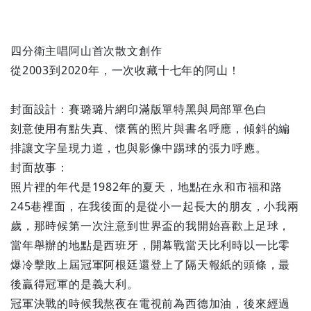
四分衛主唱阿山首次散文創作
從2003到2020年，一次收藏十七年的阿山！
封面設計：賽璐璐片網印滿版單特黑與局部單色白
刻意使用有點失真、懷舊的照片與書名呼應，傾斜的編
排讓文字呈現力道，也與影像中踢球的張力呼應。
封面故事：
照片裡的年代是1982年的夏天，地點在永和市福和路
245巷裡面，在我後面的是從小一起長大的朋友，小我兩
歲，那時候第一次注意到世界盃的我開始喜歡上足球，
當年舉辦的地點是西班牙，開幕戰當天比利時以一比零
爆冷擊敗上屆冠軍阿根廷還登上了隔天報紙的頭條，最
後贏得冠軍的是義大利。
冠軍決戰的時候我熬夜在電視前為西德加油，後來經過