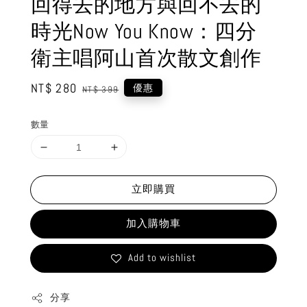
回得去的地方與回不去的
時光Now You Know：四分
衛主唱阿山首次散文創作
Sale
NT$ 280
Regular
優惠
NT$ 399
price
price
數量
立即購買
加入購物車
Add to wishlist
分享