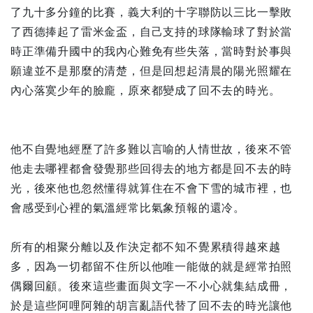
了九十多分鐘的比賽，義大利的十字聯防以三比一擊敗
了西德捧起了雷米金盃，自己支持的球隊輸球了對於當
時正準備升國中的我內心難免有些失落，當時對於事與
願違並不是那麼的清楚，但是回想起清晨的陽光照耀在
內心落寞少年的臉龐，原來都變成了回不去的時光。
他不自覺地經歷了許多難以言喻的人情世故，後來不管
他走去哪裡都會發覺那些回得去的地方都是回不去的時
光，後來他也忽然懂得就算住在不會下雪的城市裡，也
會感受到心裡的氣溫經常比氣象預報的還冷。
所有的相聚分離以及作決定都不知不覺累積得越來越
多，因為一切都留不住所以他唯一能做的就是經常拍照
偶爾回顧。後來這些畫面與文字一不小心就集結成冊，
於是這些阿哩阿雜的胡言亂語代替了回不去的時光讓他