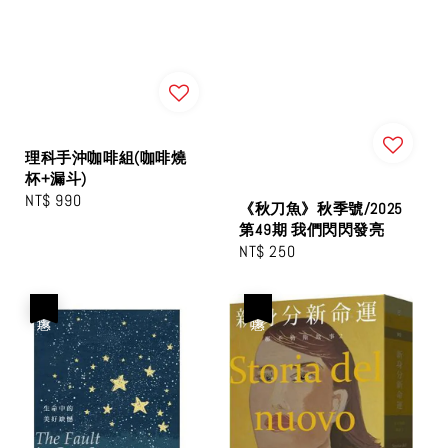
理科手沖咖啡組(咖啡燒
杯+漏斗)
Regular
NT$ 990
《秋刀魚》秋季號/2025
price
第49期 我們閃閃發亮
Regular
NT$ 250
price
優惠
優惠