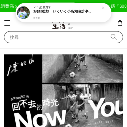
現在去購物！
消費滿＄1800免運費
首次註冊輸入折扣碼「GOODL
⋆** ༘
已購買了
好好閱讀T｜いくいく小高潮色計事務所X好好生活書店聯名款
3 天前
搜尋