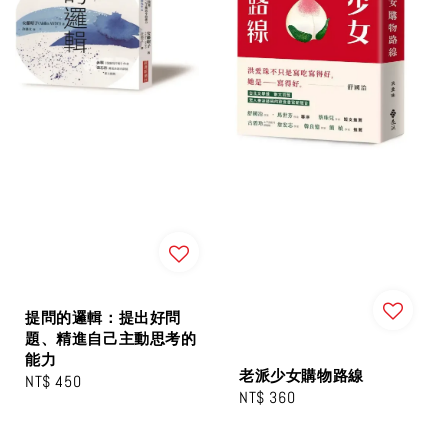
提問的邏輯：提出好問
題、精進自己主動思考的
能力
老派少女購物路線
Regular
NT$ 450
Regular
NT$ 360
price
price