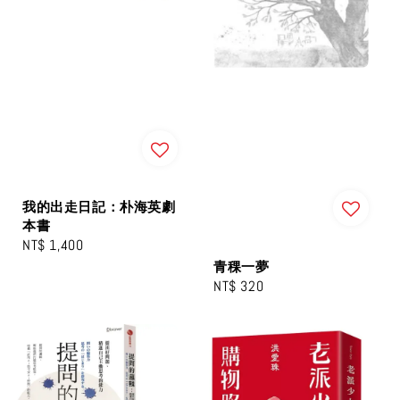
我的出走日記：朴海英劇
本書
Regular
NT$ 1,400
price
青稞一夢
Regular
NT$ 320
price