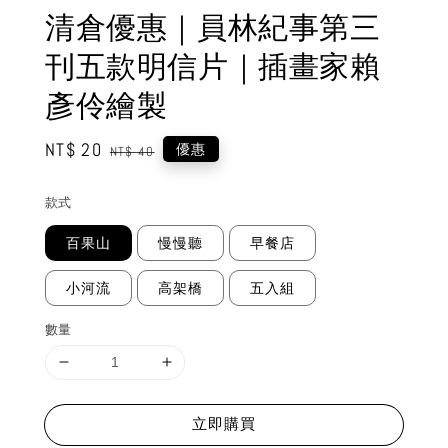
清倉優惠｜員林紀事第三
刊五款明信片｜插畫家賴
彥伶繪製
Sale
NT$ 20
Regular
優惠
NT$ 40
price
price
款式
百果山
慢慢聽
早餐店
小河流
高架橋
五入組
數量
立即購買