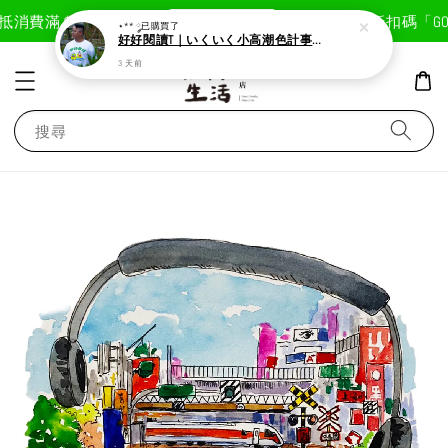
現在去購物！
抵
消費滿＄1800免運費
首次註冊輸入折扣碼「GOOD
⋆** ༘
已購買了
好好閱讀T｜いくいく小高潮色計事務所X好好生活書店聯名款
3 天前
搜尋