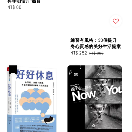
科學明信片-器官
Regular
NT$ 60
price
練習有風格：30個提升
身心質感的美好生活提案
Sale
NT$ 252
Regular
NT$ 360
price
price
優惠
優惠