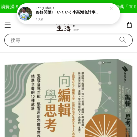
現在去購物！
消費滿＄1800免運費
首次註冊輸入折扣碼「GOODL
⋆** ༘
已購買了
好好閱讀T｜いくいく小高潮色計事務所X好好生活書店聯名款
5 天前
搜尋