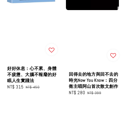
好好休息：心不累、身體
回得去的地方與回不去的
不疲憊、大腦不報廢的好
時光Now You Know：四分
眠人生實踐法
衛主唱阿山首次散文創作
Sale
NT$ 315
Regular
NT$ 450
Sale
NT$ 280
Regular
NT$ 399
price
price
price
price