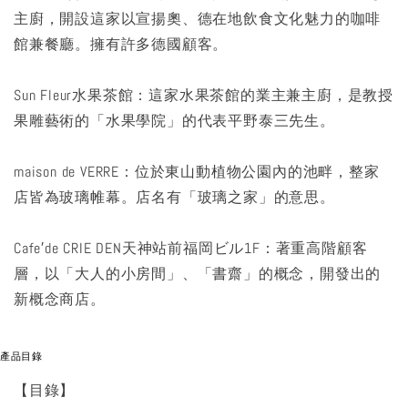
主廚，開設這家以宣揚奧、德在地飲食文化魅力的咖啡
館兼餐廳。擁有許多德國顧客。
Sun Fleur水果茶館：這家水果茶館的業主兼主廚，是教授
果雕藝術的「水果學院」的代表平野泰三先生。
maison de VERRE：位於東山動植物公園內的池畔，整家
店皆為玻璃帷幕。店名有「玻璃之家」的意思。
Cafe′de CRIE DEN天神站前福岡ビル1F：著重高階顧客
層，以「大人的小房間」、「書齋」的概念，開發出的
新概念商店。
產品目錄
【目錄】