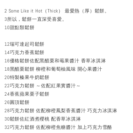
2 Some Like it Hot（Thick） 最愛熱（厚）鬆餅。
3所以，鬆餅一直深受喜愛。
10甜點類鬆餅
12瑞可達起司鬆餅
14巧克力香蕉鬆餅
16優格鬆餅佐配黑醋栗和莓果醬汁 香草冰淇淋
18黑醋栗鬆餅 柳橙和葡萄柚風味 開心果醬汁
20特製榛果牛奶鬆餅
22巧克力鬆餅 ～佐配紅果實醬汁～
24香蕉蘋果栗子鬆餅
26圓頂鬆餅
28巧克力鬆餅 佐配柳橙鳳梨香蕉醬汁 巧克力冰淇淋
30鬆餅佐紅酒煮櫻桃 配香草冰淇淋
32巧克力鬆餅 佐配柳橙焦糖醬汁 加上巧克力雪酪