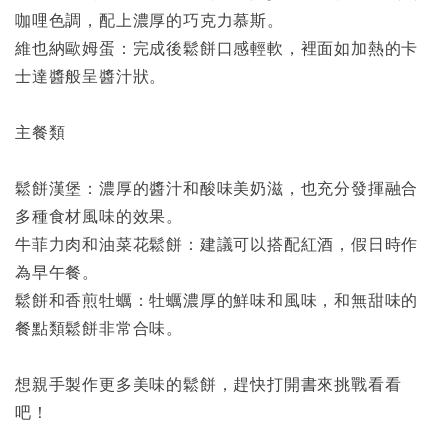
咖哩色調，配上濃厚的巧克力慕斯。
維也納歐姆蛋：完成後鬆餅口感輕軟，裡面如加熱的卡
士達醬般呈醬汁狀。
主餐類
鬆餅漢堡：濃厚的醬汁和酸味美奶滋，也充分發揮融合
多種食材風味的效果。
牛菲力肉和油菜花鬆餅：建議可以搭配紅酒，假日時作
為早午餐。
鬆餅和香煎牡蠣：牡蠣濃厚的鮮味和風味，和無甜味的
餐點類鬆餅非常合味。
想親手製作更多美味的鬆餅，趕快打開書來挑戰看看
吧！