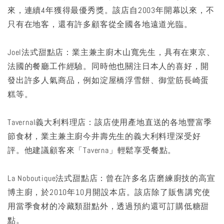
來，連續4年獲得最優秀獎。該店自2003年開幕以來，不
只有在地客，還有許多顧客從全國各地遠道光臨。
Joel法式甜點店：業主兼主廚木山寬先生，具有在東京、
法國的餐廳工作經驗。同時他也關注日本人的喜好，開
發出許多人氣商品，例如淀屋橋浮雪餅、御堂筋長崎蛋
糕等。
TavernaI義大利料理店：該店使用產地直送的各地豐富季
節食材，業主兼主廚今井壽先生的義大利料理深受好
評。他建議顧客來「Taverna」輕鬆享受餐點。
La Noboutique法式甜點店：曾在許多名店磨練廚技的高宣
博主廚，於2010年10月開設本店。該店除了販售講究使
用當季食材的冷藏類甜點外，透過預約還可訂購低糖甜
點。