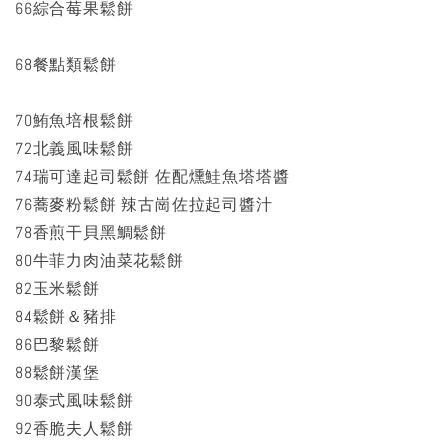
66綜合莓果鬆餅
68餐點類鬆餅
70鮪魚培根鬆餅
72北義風味鬆餅
74瑞可達起司鬆餅 佐配燻鮭魚塔塔醬
76蕎麥粉鬆餅 辣古崗佐拉起司醬汁
78香煎干貝黑鯛鬆餅
80牛菲力肉油菜花鬆餅
82玉米鬆餅
84鬆餅＆豬排
86巴黎鬆餅
88鬆餅漢堡
90泰式風味鬆餅
92香脆夫人鬆餅