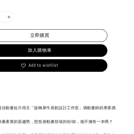
立即購買
加入購物車
Add to wishlist
最佳動畫短片得主「旋轉犀牛原創設計工作室」偶動畫師的專業偶
產業的新趨勢，想投身動畫領域的你/妳，能不擁有一本嗎？