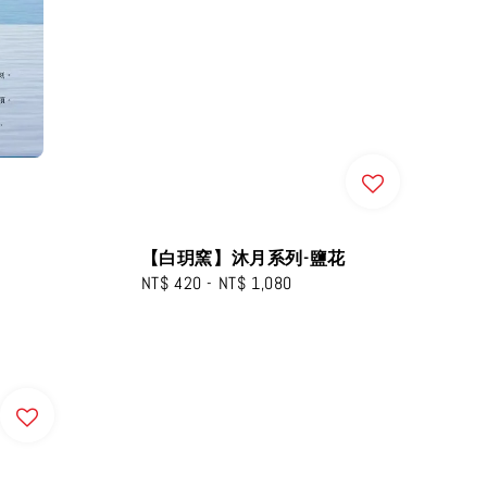
【白玥窯】沐月系列-鹽花
Regular
NT$ 420
-
NT$ 1,080
price