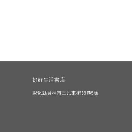
好好生活書店
彰化縣員林市三民東街59巷5號