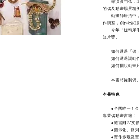
導演黃勻弦，出生
的偶及動畫場景精
動畫師唐治中，多
作調整，創作出細
今年「旋轉犀牛原
短片獎。
如何透過「偶」
如何透過調動作
如何擺脫動畫只有
本書將從製偶、
本書特色
●全國唯一！金馬
專業偶動畫書籍！
●隨書附27支影
●圖示化、條列
●實作步驟及實