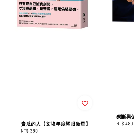
獨斷與
Regular
NT$ 480
賣瓜的人【文壇年度耀眼新星】
price
Regular
NT$ 380