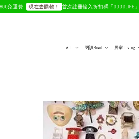
0免運費
首次註冊輸入折扣碼「GOODLIFE」5
現在去購物！
ALL
閱讀Read
居家 Living