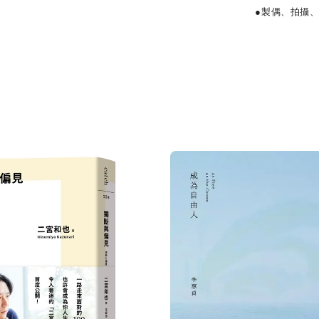
●製偶、拍攝、