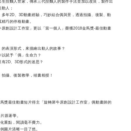
捏麵人世家，傳承三代捏麵人的製作手法並加以改良，製作出
美動人；
年2D、3D動畫經驗，巧妙結合偶與景，透過拍攝、後製、動
膩精巧的停格動畫。
創設計工作室」更以「當一個人」榮獲2018金馬獎-最佳動畫
的表演形式，來描繪出動人的故事？
以賦予「偶」生命力？
2D、3D形式的迷思？
拍攝、後製教學，傾囊相授！
獎最佳動畫短片得主「旋轉犀牛原創設計工作室」偶動畫師的
片跟著學。
化重點，閱讀毫不費力。
例圖片清晰一目了然。