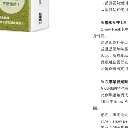
→當露營熱潮消退
→堅持站在使用者
※學習APPLE
Snow Peak
身保固。
這是因為社長出身
並且是個每年露營
因此，所有產品都
徹底融合露營老手
才能創造出實用、耐
※在事業低潮時，
AKB48的特色
此創舉讓她們成為
1988年Snow 
圓。
然而，風潮退去後
此時，snow p
因此在98年舉辦了第