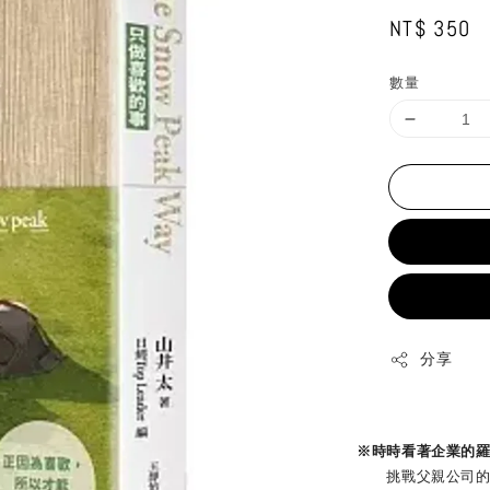
Regular
NT$ 350
price
數量
分享
※時時看著企業的
挑戰父親公司的新