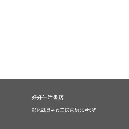
好好生活書店
彰化縣員林市三民東街59巷5號