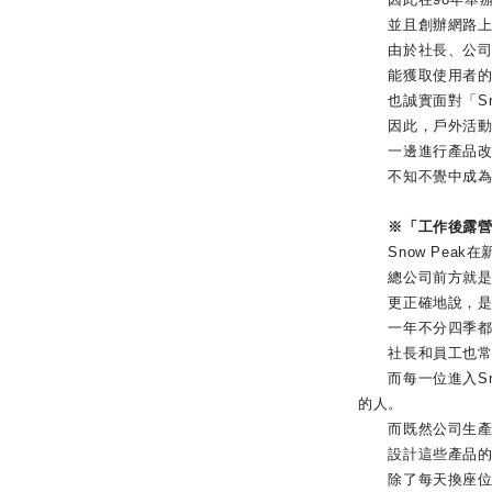
並且創辦網路上的「
由於社長、公司職
能獲取使用者的第
也誠實面對「Sno
因此，戶外活動者的
一邊進行產品改革
不知不覺中成為「
※「工作後露營
Snow Peak
總公司前方就是
更正確地說，是5萬
一年不分四季都會
社長和員工也常常
而每一位進入Sno
的人。
而既然公司生產的
設計這些產品的員
除了每天換座位的