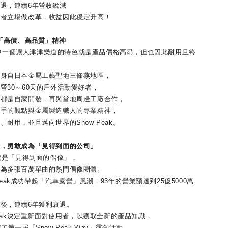
，連續6年營收銳減
立場做改革，收益因此穩定升高！
「高價、高品質」精神
其中一個讓人津津樂道的特色就是產品價格高昂，但也因此耐用且終
自日本金屬工藝聖地三條燕地區，
30～60天的戶外活動愛好者，
是自家開發，再與當地周邊工廠合作，
的觀點與金屬製造職人的專業精神，
用，並且邁向世界的Snow Peak。
勇敢成為「見得到面的公司」
就是「見得到面的偶像」，
多張百萬單曲的熱門偶像團體。
Peak成功帶起「汽車露營」風潮，93年的營業額達到25億5000萬
，連續6年獲利衰退。
eak決定重新面對使用者，以獲取全新的產品知識，
一屆「Snow Peak Way」露營活動，