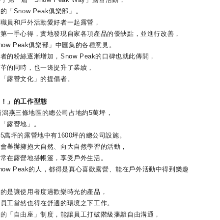
Snow Peak俱樂部」。
員和戶外活動愛好者一起露營，
一手心得，實地發現自家各項產品的優缺點，並進行改善，
w Peak俱樂部」中匯集的各種意見。
粉絲逐漸增加，Snow Peak的口碑也就此傳開，
的同時，也一邊提升了業績，
露營文化」的提倡者。
！」的工作型態
在新潟燕三條地區的總公司占地約5萬坪，
「露營地」。
坪的露營地中有1600坪的總公司設施。
舉辦擁抱大自然、向大自然學習的活動，
在露營地搭帳篷，享受戶外生活。
w Peak的人，都得是真心喜歡露營、能在戶外活動中得到樂趣
是讓使用者度過歡樂時光的產品，
工當然也得在舒適的環境之下工作。
「自由座」制度，能讓員工打破階級藩籬自由溝通，