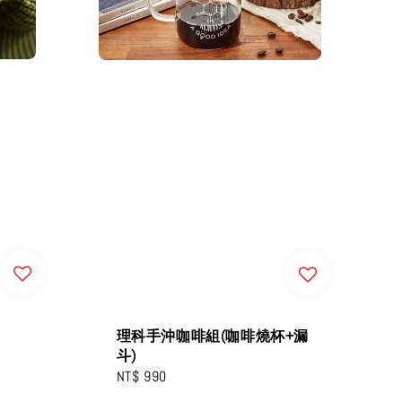
理科手沖咖啡組(咖啡燒杯+漏
斗)
Regular
NT$ 990
price