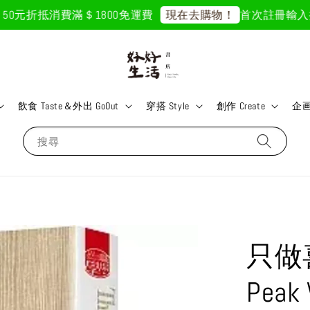
0元折抵
消費滿＄1800免運費
首次註冊輸入折扣碼
現在去購物！
飲食 Taste＆外出 GoOut
穿搭 Style
創作 Create
企画 
搜尋
只做喜
Peak