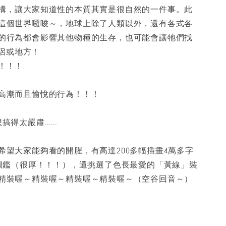
構，讓大家知道性的本質其實是很自然的一件事。此
這個世界囉唆～，地球上除了人類以外，還有各式各
的行為都會影響其他物種的生存，也可能會讓牠們找
伴侶或地方！
！！！
高潮而且愉悅的行為！！！
想搞得太嚴肅……
希望大家能夠看的開腥，有高達200多幅插畫4萬多字
物圖鑑（很厚！！！），還挑選了色長最愛的「黃線」裝
精裝喔～精裝喔～精裝喔～精裝喔～（空谷回音～）