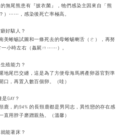
50% 的無尾熊患有『披衣菌』，牠們感染主因來自「熊
？）⋯⋯，感染後死亡率極高。
屍癖好駭人？
南美蜥蜴試圖和一條死去的母蜥蜴喇舌（ㄜ），再努
 了對方一小時左右（姦屍ㄇ⋯⋯）。
有生殖能力？
暱地尾巴交纏，這是為了方便母海馬將產卵器官對準
開口，再置入數百個卵。（哇）
種是GAY？
頸鹿，約94% 的長頸鹿都是男同志，異性戀的存在感
一直用脖子磨蹭親熱。（溫馨）
手就能著床？