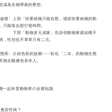
想成為生物學家的夢想。
の啟發〉上部「快要絕種只能自慰」描述快要絕種的動
，只能靠自慰打發時間。
物多元成家」告訴你動物家庭結構不
媽，性別也不單單只有二元。
生態系〉介紹色長的故鄉——彰化「二水」的動物生態
常跑去騷擾色長本人。
高潮一起科普動物界の全腥知識
也會染性病？