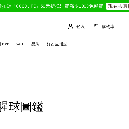
GOODLIFE」50元折抵
消費滿＄1800免運費
現在去購物！
登入
購物車
Pick
SALE
品牌
好好生活誌
腥球圖鑑