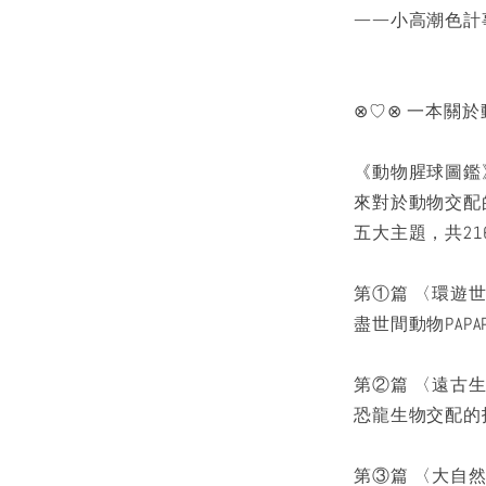
——小高潮色計
⊗♡⊗ 一本關
《動物腥球圖鑑
來對於動物交配
五大主題，共2
第①篇 〈環遊
盡世間動物PAPA
第②篇 〈遠古
恐龍生物交配的
第③篇 〈大自