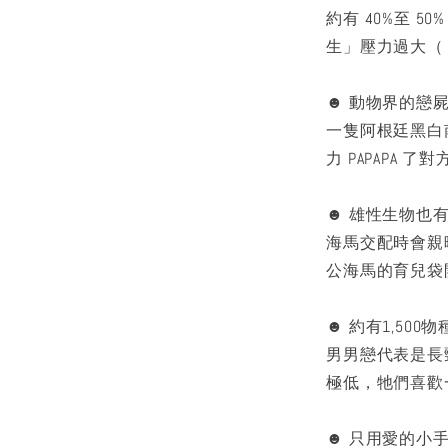
約有 40%至 
生」壓力過大（
☻ 動物界的戀
一隻阿根廷黑白
力 PAPAPA
☻ 雄性生物也
海馬交配時會親
公海馬的育兒袋
☻ 約有1,500物
男男戀代表是長
極低，牠們喜歡
☻ 只用愛的小