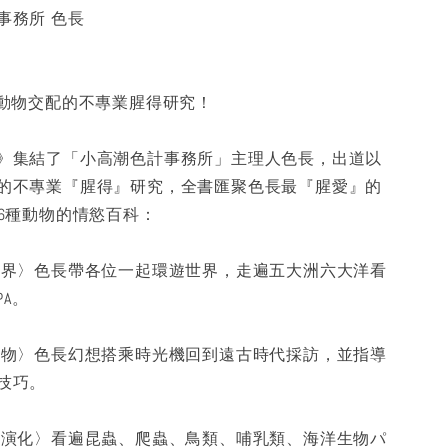
事務所 色長
於動物交配的不專業腥得研究！
》集結了「小高潮色計事務所」主理人色長，出道以
的不專業『腥得』研究，全書匯聚色長最『腥愛』的
16種動物的情慾百科：
世界〉色長帶各位一起環遊世界，走遍五大洲六大洋看
PA。
生物〉色長幻想搭乘時光機回到遠古時代採訪，並指導
技巧。
然演化〉看遍昆蟲、爬蟲、鳥類、哺乳類、海洋生物パ