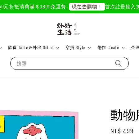
元折抵
消費滿＄1800免運費
首次註冊輸入折扣碼「
現在去購物！
飲食 Taste＆外出 GoOut
穿搭 Style
創作 Create
企画 
搜尋
動物
Regular
NT$ 499