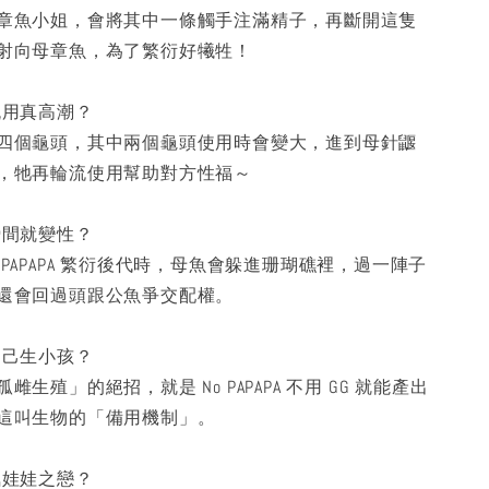
章魚小姐，會將其中一條觸手注滿精子，再斷開這隻
射向母章魚，為了繁衍好犧牲！
流用真高潮？
四個龜頭，其中兩個龜頭使用時會變大，進到母針鼴
，牠再輪流使用幫助對方性福～
瞬間就變性？
PAPAPA 繁衍後代時，母魚會躲進珊瑚礁裡，過一陣子
還會回過頭跟公魚爭交配權。
自己生小孩？
生殖」的絕招，就是 No PAPAPA 不用 GG 就能產出
這叫生物的「備用機制」。
氣娃娃之戀？