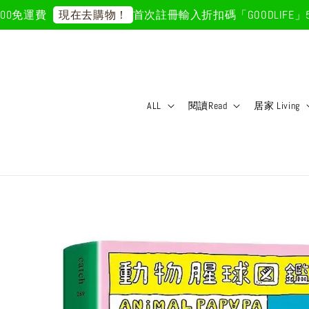
免運費
首次註冊輸入折扣碼「GOODLIFE」50
現在去購物！
ALL
閱讀Read
居家 Living