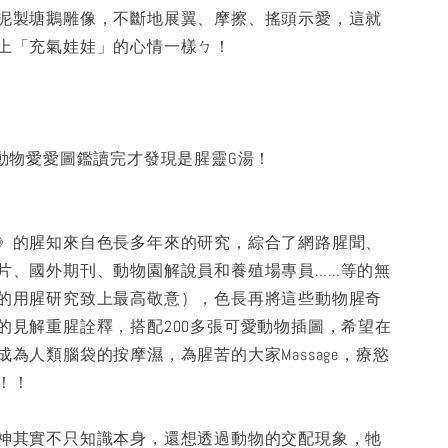
泥製塘鵝雕像，不斷地展翼、摩擦、搖頭示愛，這就
上「充氣娃娃」的心情一樣ㄅ！
是動物愛愛圖鑑讀完才發現是腥靈G湯！
》的腥知來自色長多年來的研究，綜合了網路腥聞、
片、國外期刊、動物園解說員和養殖場專員……等的無
的用腥研究致上最高敬意），色長再將這些動物腥奇
的見解重腥詮釋，搭配200多張可愛動物插圖，希望在
為人類腦袋的按摩濕，為腥苦的大家Massage，療慾
！！
神其實不只知識本身，還想透過動物的交配現象，牠