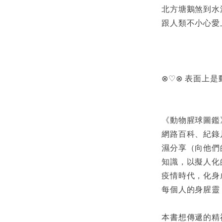
北方塘鵝煞到水
跟人類不小心愛
⊗♡⊗ 表面上
《動物腥球圖鑑
網路百科、紀錄
濕分享（向他們
知識，以擬人化
疫情時代，化身成
每個人的身腥靈
本書想傳遞的精