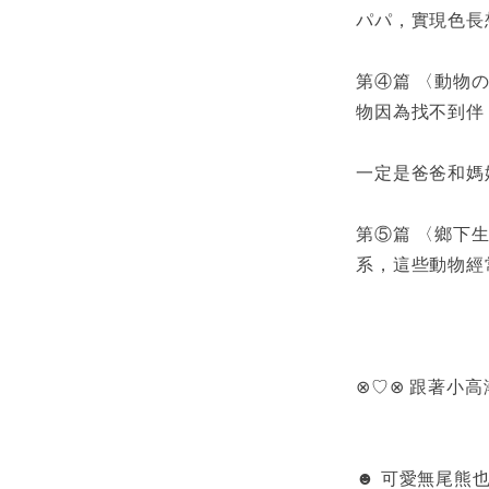
パパ，實現色長
第④篇 〈動物
物因為找不到伴
下部「動
一定是爸爸和媽
第⑤篇 〈鄉下
系，這些動物經
⊗♡⊗ 跟著小
☻ 可愛無尾熊