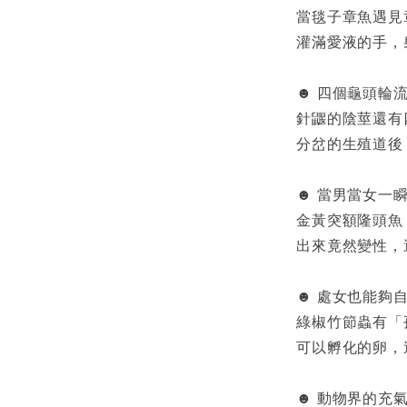
當毯子章魚遇見
灌滿愛液的手，
☻ 四個龜頭輪
針鼴的陰莖還有
分岔的生殖道後
☻ 當男當女一
金黃突額隆頭魚 
出來竟然變性，
☻ 處女也能夠
綠椒竹節蟲有「孤雌
可以孵化的卵，
☻ 動物界的充