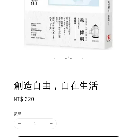
1
/
1
創造自由，自在生活
Regular
NT$ 320
price
數量