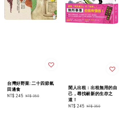
台灣好野菜: 二十四節氣
閒人出租：出租無用的自
田邊食
己，尋找嶄新的生存之
Sale
NT$ 245
Regular
NT$ 350
道！
price
price
Sale
NT$ 245
Regular
NT$ 350
price
price