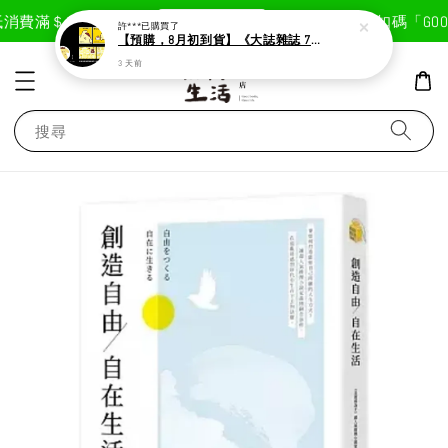
現在去購物！
消費滿＄1800免運費
首次註冊輸入折扣碼「GOODL
許***
已購買了
【預購，8月初到貨】《大誌雜誌 7月號 第 196 期》封面：布丁狗
3 天前
搜尋