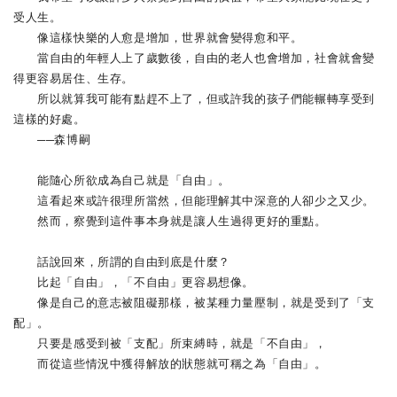
受人生。
像這樣快樂的人愈是增加，世界就會變得愈和平。
當自由的年輕人上了歲數後，自由的老人也會增加，社會就會變
得更容易居住、生存。
所以就算我可能有點趕不上了，但或許我的孩子們能輾轉享受到
這樣的好處。
──森博嗣
能隨心所欲成為自己就是「自由」。
這看起來或許很理所當然，但能理解其中深意的人卻少之又少。
然而，察覺到這件事本身就是讓人生過得更好的重點。
話說回來，所謂的自由到底是什麼？
比起「自由」，「不自由」更容易想像。
像是自己的意志被阻礙那樣，被某種力量壓制，就是受到了「支
配」。
只要是感受到被「支配」所束縛時，就是「不自由」，
而從這些情況中獲得解放的狀態就可稱之為「自由」。