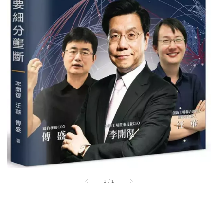
1
/
1