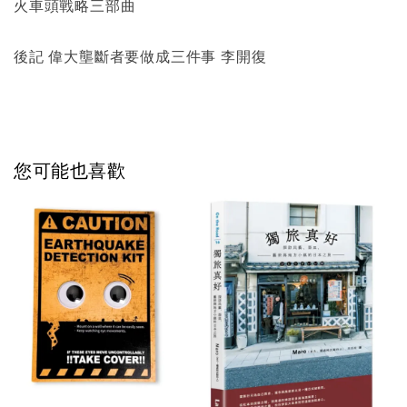
火車頭戰略三部曲
後記 偉大壟斷者要做成三件事 李開復
您可能也喜歡