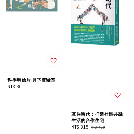
科學明信片-月下實驗室
Regular
NT$ 60
price
互住時代：打造社區共融
生活的合作住宅
Sale
NT$ 315
Regular
NT$ 450