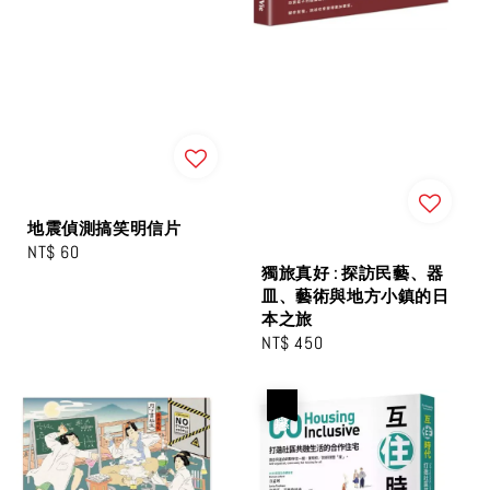
地震偵測搞笑明信片
Regular
NT$ 60
獨旅真好 : 探訪民藝、器
price
皿、藝術與地方小鎮的日
本之旅
Regular
NT$ 450
price
優惠