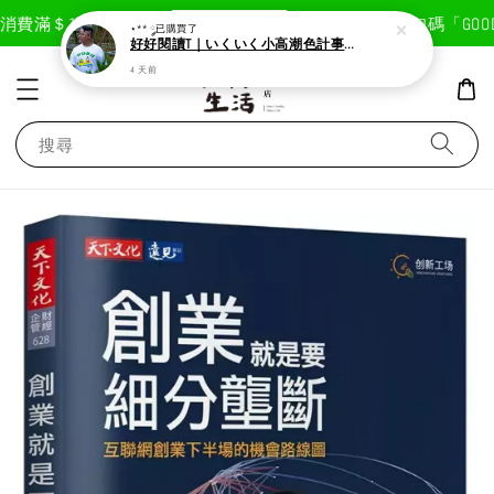
現在去購物！
費滿＄1800免運費
首次註冊輸入折扣碼「GOODLI
⋆** ༘
已購買了
好好閱讀T｜いくいく小高潮色計事務所X好好生活書店聯名款
4 天前
搜尋