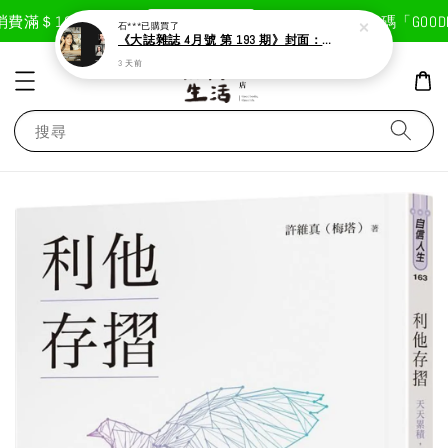
現在去購物！
費滿＄1800免運費
首次註冊輸入折扣碼「GOODLI
石***
已購買了
《大誌雜誌 4月號 第 193 期》封面：Solar 頌樂
3 天前
搜尋