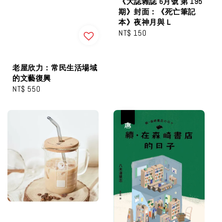
《大誌雜誌 6月號 第 195
期》封面：《死亡筆記
本》夜神月與Ｌ
Regular
NT$ 150
price
老屋欣力：常民生活場域
的文藝復興
Regular
NT$ 550
price
優惠