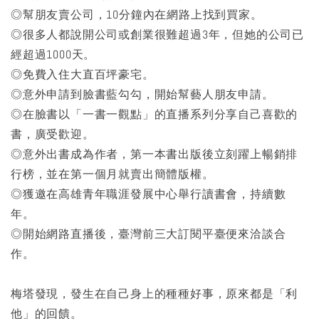
◎幫朋友賣公司，10分鐘內在網路上找到買家。
◎很多人都說開公司或創業很難超過3年，但她的公司已
經超過1000天。
◎免費入住大直百坪豪宅。
◎意外申請到臉書藍勾勾，開始幫藝人朋友申請。
◎在臉書以「一書一觀點」的直播系列分享自己喜歡的
書，廣受歡迎。
◎意外出書成為作者，第一本書出版後立刻躍上暢銷排
行榜，並在第一個月就賣出簡體版權。
◎獲邀在高雄青年職涯發展中心舉行讀書會，持續數
年。
◎開始網路直播後，臺灣前三大訂閱平臺便來洽談合
作。
梅塔發現，發生在自己身上的種種好事，原來都是「利
他」的回饋。