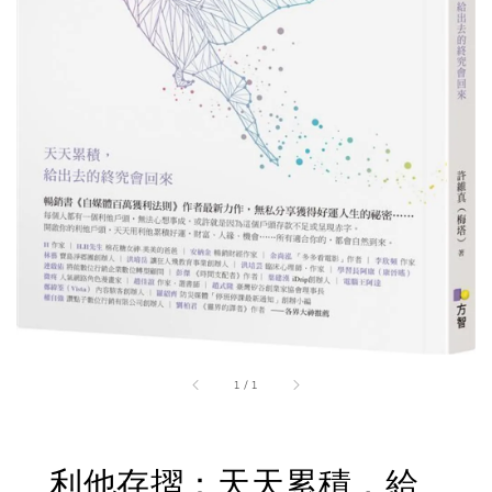
1
/
1
利他存摺：天天累積，給