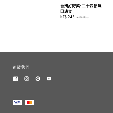
price
price
台灣好野菜: 二十四節氣
田邊食
Sale
NT$ 245
Regular
NT$ 350
price
price
追蹤我們