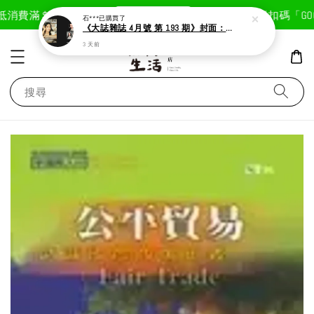
現在去購物！
消費滿＄1800免運費
首次註冊輸入折扣碼「GOOD
石***
已購買了
《大誌雜誌 4月號 第 193 期》封面：Solar 頌樂
3 天前
搜尋