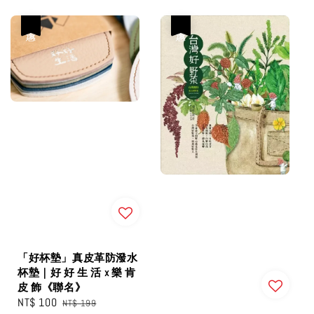
price
優惠
優惠
「好杯墊」真皮革防潑水
杯墊｜好 好 生 活 x 樂 肯
皮 飾《聯名》
Sale
NT$ 100
Regular
NT$ 199