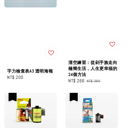
清空練習：從剁手族走向
極簡生活，人生更幸福的
字力檢查表A3 透明海報
24個方法
Regular
NT$ 200
Sale
NT$ 266
Regular
NT$ 380
price
price
price
優惠
優惠