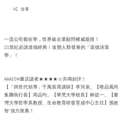
分享
一流公司都在學，世界級企業顧問權威親授！
21世紀必讀道德經典！改變人類發展的「道德決策
學」！
AMAZON書店讀者★★★★☆共鳴好評！
【「跨世代領導」千萬首席講師】李河泉、【唯品風尚
集團執行長】周品均、【華梵大學校長】林從一、【臺
灣大學哲學系教授、生命教育研發育成中心主任】孫效
智 強力推薦！