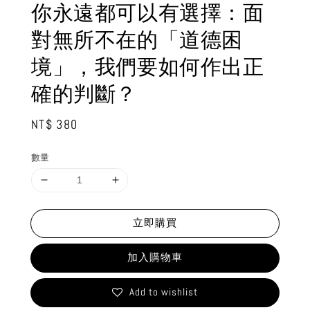
你永遠都可以有選擇：面
對無所不在的「道德困
境」，我們要如何作出正
確的判斷？
Regular
NT$ 380
price
數量
立即購買
加入購物車
Add to wishlist