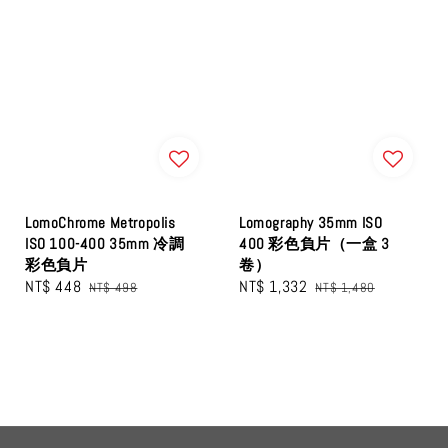
LomoChrome Metropolis
Lomography 35mm ISO
ISO 100-400 35mm 冷調
400 彩色負片（一盒 3
彩色負片
卷）
Sale
NT$ 448
Regular
Sale
NT$ 1,332
Regular
NT$ 498
NT$ 1,480
price
price
price
price