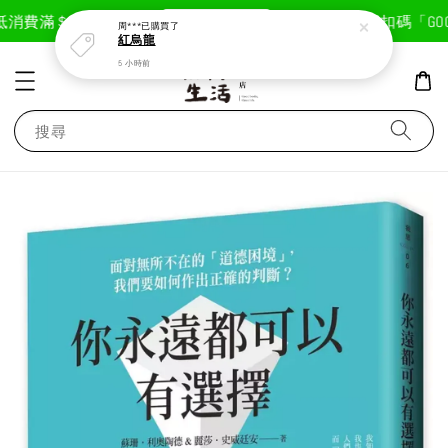
現在去購物！
消費滿＄1800免運費
首次註冊輸入折扣碼「GOODL
周***
已購買了
紅烏龍
5 小時前
搜尋