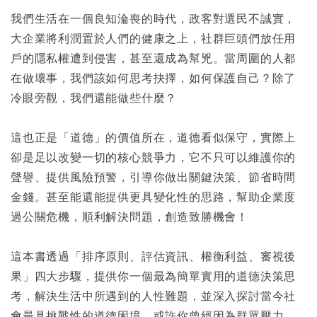
我們生活在一個良知淪喪的時代，政客對選民不誠實，
大企業將利潤置於人們的健康之上，社群巨頭們放任用
戶的隱私權遭到侵害，甚至還成為幫兇。當周圍的人都
在做壞事，我們該如何思考抉擇，如何保護自己？除了
冷眼旁觀，我們還能做些什麼？
這也正是「道德」的價值所在，道德看似保守，實際上
卻是足以改變一切的核心競爭力，它不只可以維護你的
聲譽、提供風險預警，引導你做出關鍵決策、節省時間
金錢。甚至能還能提供更具變化性的思路，幫助企業度
過公關危機，順利解決問題，創造致勝機會！
這本書透過「排序原則、評估資訊、權衡利益、審視後
果」四大步驟，提供你一個最為簡單實用的道德決策思
考，解決生活中所遇到的人性難題，並深入探討當今社
會最具挑戰性的道德困境。或許你曾經因為群眾壓力，