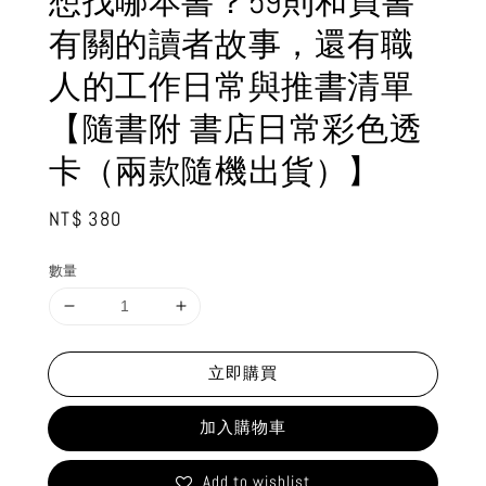
想找哪本書？59則和買書
有關的讀者故事，還有職
人的工作日常與推書清單
【隨書附 書店日常彩色透
卡（兩款隨機出貨）】
Regular
NT$ 380
price
數量
立即購買
加入購物車
Add to wishlist