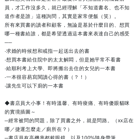
員，才工作沒多久，就已經理解「不知道書名、也不知
道作者是誰」這種詢問，其實是家常便飯（笑）。
所有來買書的讀者和顧客，無論是基於什麼目的、想買
哪一種書給誰，都是希望透過這本書來表達自己的感受
──
‧求婚的時候想和戒指一起送出去的書
‧想買本書給住院中的太太解悶，但是她平常不看書
‧給順利考上大學、即將搬出去住的女兒的一本書
‧一本很容易寫閱讀心得的書（？！）
‧讓先生可以下廚的一本書
◆書店員大小事！有時溫馨、有時痠痛、有時傻眼貓咪
的實境插圖～
─經常被問的問題，除了買書之外，就是問路。（xx店在
哪／捷運怎麼走／廁所在？）
─書店員有高機率都戴眼鏡，以及100%隨身帶筆。