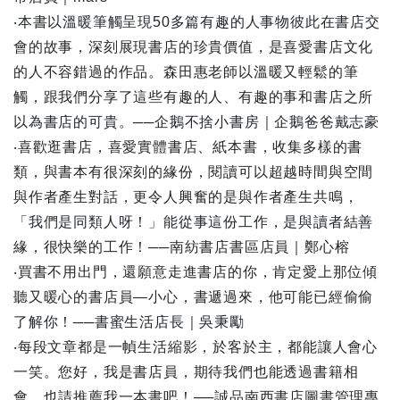
‧本書以溫暖筆觸呈現50多篇有趣的人事物彼此在書店交
會的故事，深刻展現書店的珍貴價值，是喜愛書店文化
的人不容錯過的作品。森田惠老師以溫暖又輕鬆的筆
觸，跟我們分享了這些有趣的人、有趣的事和書店之所
以為書店的可貴。──企鵝不捨小書房｜企鵝爸爸戴志豪
‧喜歡逛書店，喜愛實體書店、紙本書，收集多樣的書
類，與書本有很深刻的緣份，閱讀可以超越時間與空間
與作者產生對話，更令人興奮的是與作者產生共鳴，
「我們是同類人呀！」能從事這份工作，是與讀者結善
緣，很快樂的工作！──南紡書店書區店員｜鄭心榕
‧買書不用出門，還願意走進書店的你，肯定愛上那位傾
聽又暖心的書店員—小心，書遞過來，他可能已經偷偷
了解你！──書蜜生活店長｜吳秉勵
‧每段文章都是一幀生活縮影，於客於主，都能讓人會心
一笑。您好，我是書店員，期待我們也能透過書籍相
會，也請推薦我一本書吧！──誠品南西書店圖書管理專