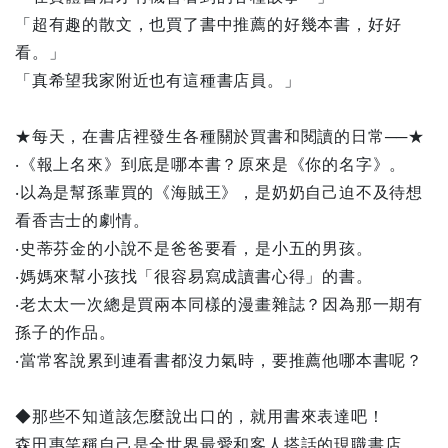
「超有趣的散文，也買了書中推薦的好幾本書，好好
看。」
「真希望我家附近也有這種書店員。」
★每天，在書店裡發生各種關於買書和閱讀的日常──★
‧《報上名來》到底是哪本書？原來是《你的名字》。
‧以為是幫孫輩買的《海賊王》，是奶奶自己迫不及待想
看香吉士的劇情。
‧史蒂芬金的小說不是爸爸要看，是小五的男孩。
‧媽媽來幫小孩找「很容易寫成讀書心得」的書。
‧老太太一次總是買兩本同樣的漫畫雜誌？因為那一期有
孫子的作品。
‧當常客說累到連看書都沒力氣時，要推薦他哪本書呢？
◆那些不知道該怎麼說出口的，就用書來表達吧！
森田惠笑稱自己是全世界最愛和客人搭話的現職書店