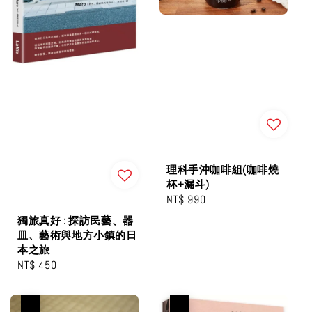
理科手沖咖啡組(咖啡燒
杯+漏斗)
Regular
NT$ 990
price
獨旅真好 : 探訪民藝、器
皿、藝術與地方小鎮的日
本之旅
Regular
NT$ 450
price
優惠
優惠