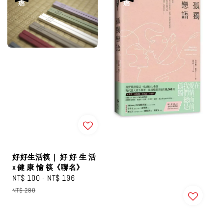
好好生活筷｜ 好 好 生 活
x 健 康 愉 筷《聯名》
Sale
NT$ 100
-
NT$ 196
Regular
price
price
NT$ 280