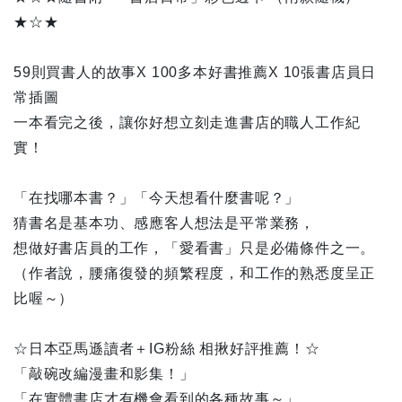
★☆★
59則買書人的故事X 100多本好書推薦X 10張書店員日
常插圖
一本看完之後，讓你好想立刻走進書店的職人工作紀
實！
「在找哪本書？」「今天想看什麼書呢？」
猜書名是基本功、感應客人想法是平常業務，
想做好書店員的工作，「愛看書」只是必備條件之一。
（作者說，腰痛復發的頻繁程度，和工作的熟悉度呈正
比喔～）
☆日本亞馬遜讀者＋IG粉絲 相揪好評推薦！☆
「敲碗改編漫畫和影集！」
「在實體書店才有機會看到的各種故事～」