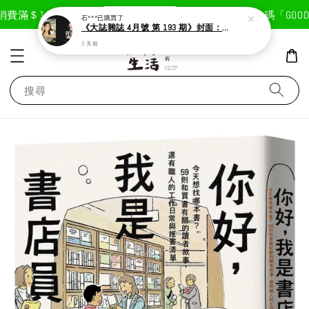
現在去購物！
費滿＄1800免運費
首次註冊輸入折扣碼「GOODLI
石***
已購買了
《大誌雜誌 4月號 第 193 期》封面：Solar 頌樂
3 天前
搜尋