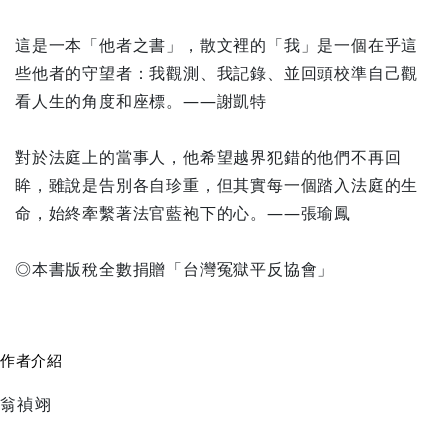
這是一本「他者之書」，散文裡的「我」是一個在乎這
些他者的守望者：我觀測、我記錄、並回頭校準自己觀
看人生的角度和座標。——謝凱特
對於法庭上的當事人，他希望越界犯錯的他們不再回
眸，雖說是告別各自珍重，但其實每一個踏入法庭的生
命，始終牽繫著法官藍袍下的心。——張瑜鳳
◎本書版稅全數捐贈「台灣冤獄平反協會」
作者介紹
翁禎翊