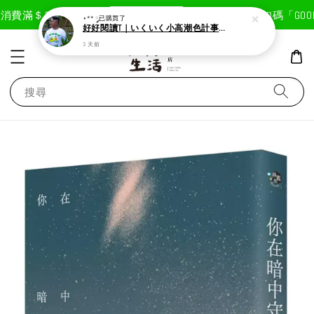
現在去購物！
消費滿＄1800免運費
首次註冊輸入折扣碼「GOODL
⋆** ༘
已購買了
好好閱讀T｜いくいく小高潮色計事務所X好好生活書店聯名款
3 天前
搜尋