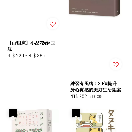
【白玥窯】小品花器/豆
瓶
Regular
NT$ 220
-
NT$ 390
price
練習有風格：30個提升
身心質感的美好生活提案
Sale
NT$ 252
Regular
NT$ 360
price
price
優惠
優惠