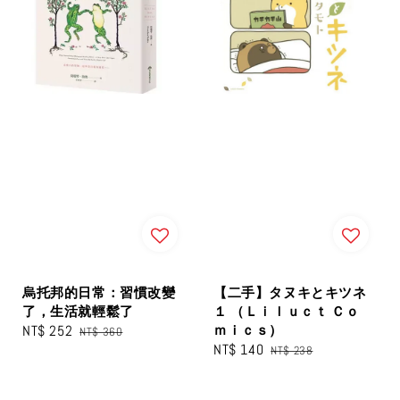
烏托邦的日常：習慣改變
【二手】タヌキとキツネ
了，生活就輕鬆了
１ （Ｌｉｌｕｃｔ Ｃｏ
Sale
NT$ 252
Regular
ｍｉｃｓ）
NT$ 360
Sale
NT$ 140
Regular
price
price
NT$ 238
price
price