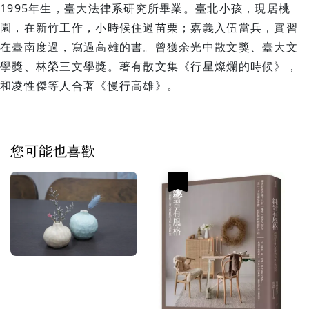
1995年生，臺大法律系研究所畢業。臺北小孩，現居桃
園，在新竹工作，小時候住過苗栗；嘉義入伍當兵，實習
在臺南度過，寫過高雄的書。曾獲余光中散文獎、臺大文
學獎、林榮三文學獎。著有散文集《行星燦爛的時候》，
和凌性傑等人合著《慢行高雄》。
您可能也喜歡
優惠