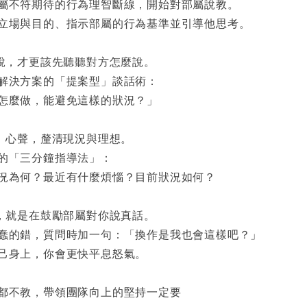
屬不符期待的行為理智斷線，開始對部屬說教。
立場與目的、指示部屬的行為基準並引導他思考。
要說，才更該先聽聽對方怎麼說。
解決方案的「提案型」談話術：
怎麼做，能避免這樣的狀況？」
質、心聲，釐清現況與理想。
的「三分鐘指導法」：
況為何？最近有什麼煩惱？目前狀況如何？
通，就是在鼓勵部屬對你說真話。
蠢的錯，質問時加一句：「換作是我也會這樣吧？」
己身上，你會更快平息怒氣。
都不教，帶領團隊向上的堅持一定要