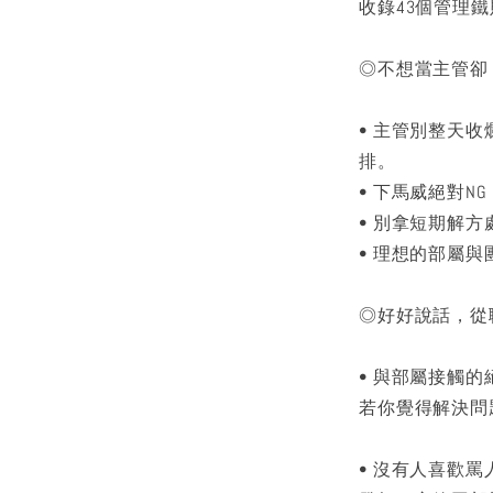
收錄43個管理
◎不想當主管卻
• 主管別整天
排。
• 下馬威絕對
• 別拿短期解
• 理想的部屬
◎好好說話，從
• 與部屬接觸
若你覺得解決問
• 沒有人喜歡