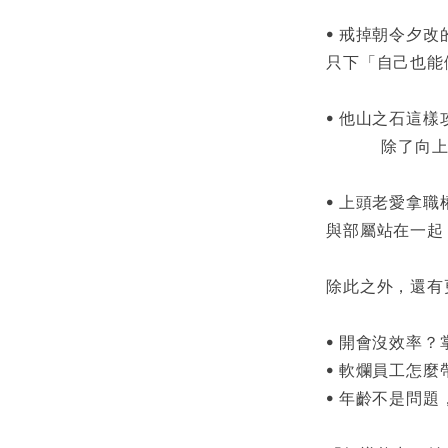
• 戒掉朝令夕
只下「自己也能
• 他山之石這
除了向上位者
• 上頭老愛拿
與部屬站在一起
除此之外，還有
• 開會沒效率
• 軟爛員工怎
• 年齡不是問