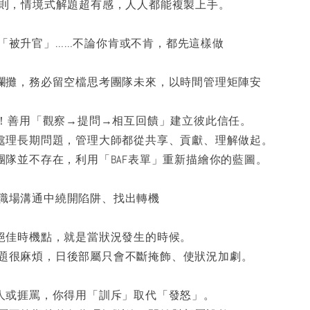
鐵則，情境式解題超有感，人人都能複製上手。
「被升官」……不論你肯或不肯，都先這樣做
收爛攤，務必留空檔思考團隊未來，以時間管理矩陣安
NG！善用「觀察→提問→相互回饋」建立彼此信任。
方處理長期問題，管理大師都從共享、貢獻、理解做起。
與團隊並不存在，利用「BAF表單」重新描繪你的藍圖。
職場溝通中繞開陷阱、找出轉機
的絕佳時機點，就是當狀況發生的時候。
題很麻煩，日後部屬只會不斷掩飾、使狀況加劇。
罵人或捱罵，你得用「訓斥」取代「發怒」。