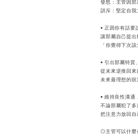
發怒：主管因部
訓斥：堅定自我
• 正因你有話
讓部屬自己提出
「你覺得下次該
• 引出部屬特
從未來逆推回來
未來最理想的狀
• 維持良性溝
不論部屬犯了多
把注意力放回自
◎主管可以什麼