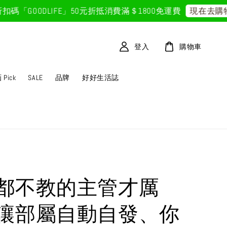
GOODLIFE」50元折抵
消費滿＄1800免運費
現在去購物！
登入
購物車
Pick
SALE
品牌
好好生活誌
都不教的主管才厲
讓部屬自動自發、你