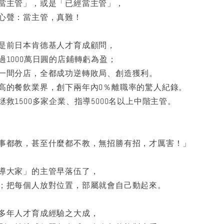
當主管」，或是「已經當主管」，
心聲：當主管，真難！
是前日本肯德基人才育成顧問，
過1000萬日圓的店鋪轉虧為盈；
一間分店，全都成功逆轉敗局、創造獲利。
高的餐飲業界，創下兩年內0％離職率的驚人紀錄。
1500多家企業、指導5000名以上中階主管。
事都教，甚至什麼都不教，無招勝有招，才厲害！」
大家」的主管早落伍了，
；把每個人放對位置，部屬就會自己動起來。
多年人才育成經驗之大成，