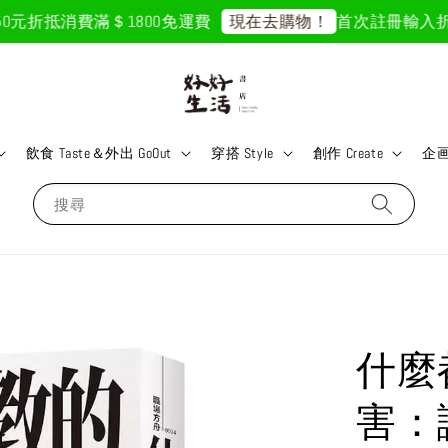
元折抵
消費滿＄1800免運費
首次註冊輸入折扣碼「
現在去購物！
飲食 Taste＆外出 GoOut
穿搭 Style
創作 Create
企画 
搜尋
什麼
害：