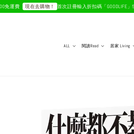
免運費
首次註冊輸入折扣碼「GOODLIFE」50
現在去購物！
ALL
閱讀Read
居家 Living