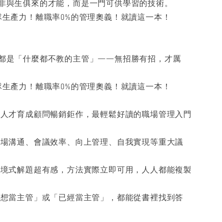
非與生俱來的才能，而是一門可供學習的技術。
隊生產力！離職率0%的管理奧義！就讀這一本！
都是「什麼都不教的主管」——無招勝有招，才厲
隊生產力！離職率0%的管理奧義！就讀這一本！
基人才育成顧問暢銷鉅作，最輕鬆好讀的職場管理入門
職場溝通、會議效率、向上管理、自我實現等重大議
情境式解題超有感，方法實際立即可用，人人都能複製
不想當主管」或「已經當主管」，都能從書裡找到答