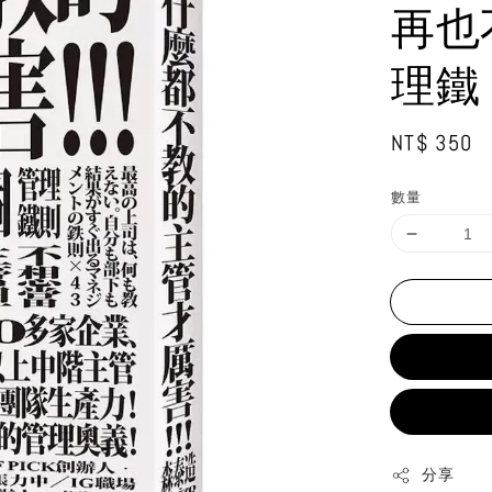
再也
理鐵
Regular
NT$ 350
price
數量
分享