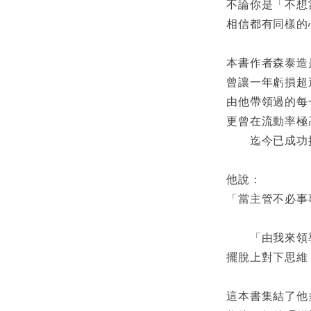
不論你是「不想
相信都有同樣的
本書作者森泰造
曾讓一年虧損超
由他帶領過的每
更曾在流動率極
迄今已成功拯救
他說：
「當主管不必事
「由我來領導
擺脫上對下思維
這本書集結了他