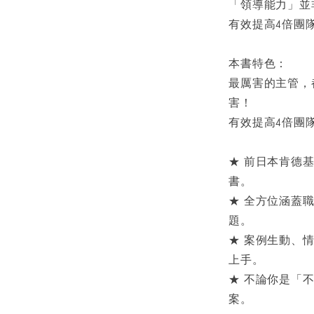
「領導能力」並
有效提高4倍團
本書特色：
最厲害的主管，
害！
有效提高4倍團
★ 前日本肯德
書。
★ 全方位涵蓋
題。
★ 案例生動、
上手。
★ 不論你是「
案。