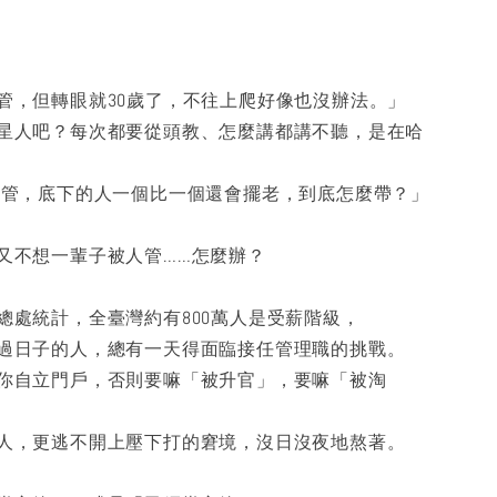
管，但轉眼就30歲了，不往上爬好像也沒辦法。」
星人吧？每次都要從頭教、怎麼講都講不聽，是在哈
管，底下的人一個比一個還會擺老，到底怎麼帶？」
又不想一輩子被人管……怎麼辦？
總處統計，全臺灣約有800萬人是受薪階級，
過日子的人，總有一天得面臨接任管理職的挑戰。
你自立門戶，否則要嘛「被升官」，要嘛「被淘
人，更逃不開上壓下打的窘境，沒日沒夜地熬著。