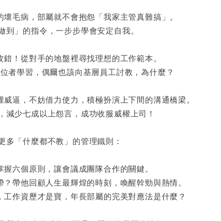
改的壞毛病，部屬就不會抱怨「我家主管真難搞」。
做到」的指令，一步步學會安定自我。
樣攻錯！從對手的地盤裡尋找理想的工作範本。
學習，偶爾也該向基層員工討教，為什麼？
職權威逼，不妨借力使力，積極扮演上下間的溝通橋梁。
，減少七成以上怨言，成功收服威權上司！
更多「什麼都不教」的管理鐵則：
？掌握六個原則，讓會議成團隊合作的關鍵。
麼帶？帶他回顧人生最輝煌的時刻，喚醒幹勁與熱情。
題，工作資歷才是寶，年長部屬的完美對應法是什麼？