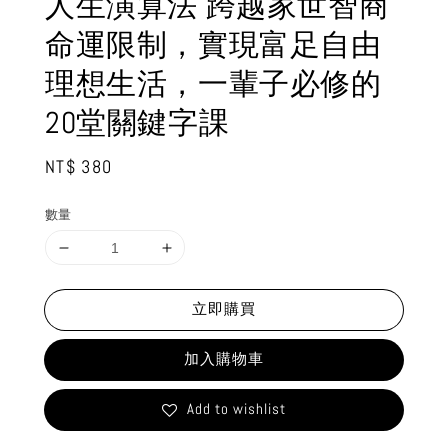
人生演算法 跨越家世智商
命運限制，實現富足自由
理想生活，一輩子必修的
20堂關鍵字課
Regular
NT$ 380
price
數量
立即購買
加入購物車
Add to wishlist