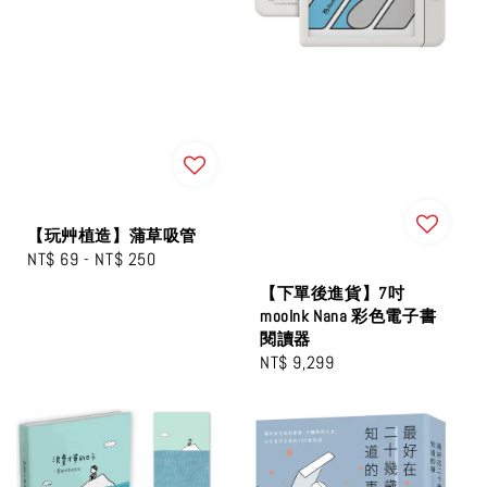
【玩艸植造】蒲草吸管
Regular
NT$ 69
-
NT$ 250
price
【下單後進貨】7吋
mooInk Nana 彩色電子書
閱讀器
Regular
NT$ 9,299
price