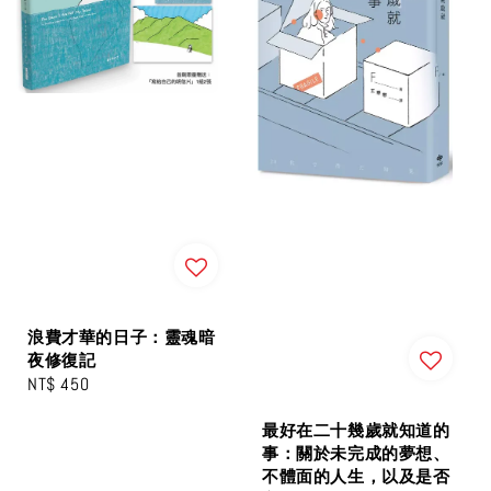
浪費才華的日子：靈魂暗
夜修復記
Regular
NT$ 450
price
最好在二十幾歲就知道的
事：關於未完成的夢想、
不體面的人生，以及是否