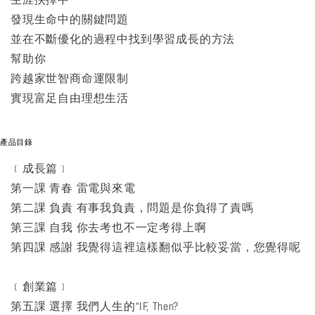
發現生命中的關鍵問題
並在不斷優化的過程中找到學習成長的方法
幫助你
跨越家世智商命運限制
實現富足自由理想生活
產品目錄
﹝成長篇﹞
第一課 青春 雷電與來電
第二課 負責 有事我負責，問題是你負得了責嗎
第三課 自我 你去考也不一定考得上啊
第四課 感謝 我覺得這裡這樣翻似乎比較妥當，您覺得呢
﹝創業篇﹞
第五課 選擇 我們人生的“IF, Then?