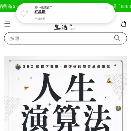
現在去購物！
費滿＄1800免運費
首次註冊輸入折扣碼「GOODLI
周***
已購買了
紅烏龍
59 分鐘前
搜尋