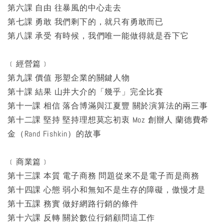
第六課 自由 往暴風的中心走去
第七課 勇敢 我們剩下的，就只有勇敢而已
第八課 承受 有時候，我們唯一能做得就是吞下它
﹝經營篇﹞
第九課 價值 形塑企業的關鍵人物
第十課 結果 山井大介的「幾乎」完全比賽
第十一課 相信 落合博滿與江夏豐 關於演算法的兩三事
第十二課 堅持 堅持理想莫忘初衷 Moz 創辦人 蘭德費希
金（Rand Fishkin）的故事
﹝商業篇﹞
第十三課 本質 電子商務 問題從來不是電子而是商務
第十四課 心態 弱小和無知不是生存的障礙，傲慢才是
第十五課 務實 做好網路行銷的條件
第十六課 反轉 關於數位行銷顧問這工作