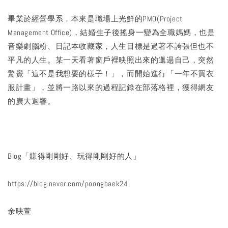
畢業於經營學系，本來是職場上光鮮的PMO(Project
Management Office)，結婚生子後搖身一變為全職媽媽，也是
音樂劇腦粉、日記本收藏家，人生目標是過著不誇張但也不
平凡的人生。某一天看著窗戶裡映照出來的邋遢自己，突然
驚覺「這不是我想要的樣子！」，而開始進行「一年不買衣
服計畫」，並將一路以來的過程記錄在部落格裡，獲得網友
的廣大迴響。
Blog「賺得剛剛好、玩得剛剛好的人」
https://blog.naver.com/poongbaek24
余映萱