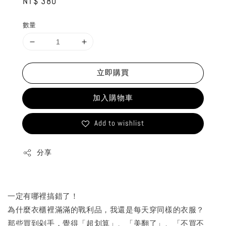
Regular
NT$ 380
price
數量
立即購買
加入購物車
Add to wishlist
分享
一定有哪裡搞錯了！
為什麼衣櫃裡滿滿的戰利品，我還是每天穿同樣的衣服？
那些買到剁手，覺得「超划算」、「美翻了」、「不買不