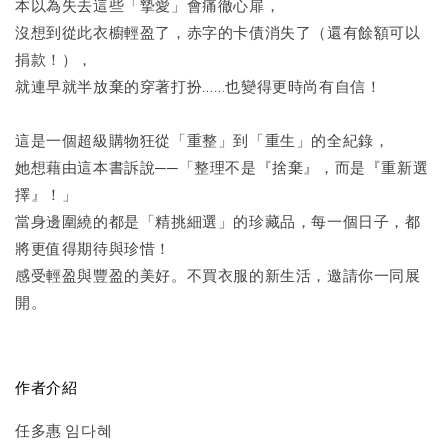
本以為失去這些「摯愛」會痛徹心扉，
沒想到從此衣櫥輕盈了，赤字的卡債消失了（還有餘額可以
捐款！），
就連早就半放棄的穿著打扮……也變得更時尚有自信！
這是一個超級購物狂從「重整」到「重生」的全紀錄，
她想藉由這本書訴說──「整理不是『捨棄』，而是『重新選
擇』！」
當身邊圍繞的都是「精挑細選」的珍藏品，每一個日子，都
將更值得期待與珍惜！
感受輕盈與豐盈的美好。不買衣服的新生活，邀請你一同展
開。
作者介紹
任多惠 임다혜