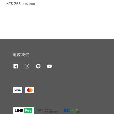
Sale
NT$ 266
Regular
NT$ 380
price
price
追蹤我們