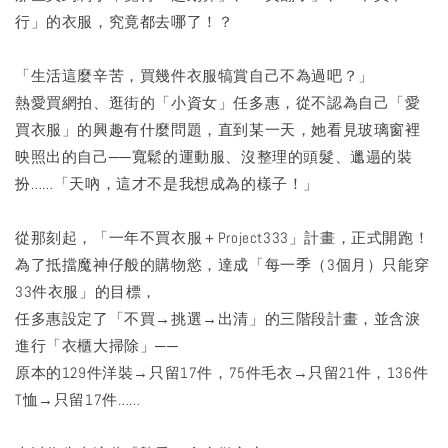
行」的衣服，究竟都去哪了！？
「生活這麼辛苦，買幾件衣服犒賞自己不為過吧？」
熱愛買網拍、逛街的「小資女」任多惠，從不認為自己「愛
買衣服」的興趣有什麼問題，直到某一天，她看見玻璃窗裡
映照出的自己──寬鬆的運動服、沒整理的頭髮、邋遢的裝
扮……「天吶，這才不是我想成為的樣子！」
從那刻起，「一年不買衣服＋Project333」計畫，正式開跑！
為了抵擋魔神仔般的購物慾，達成「每一季（3個月）只能穿
33件衣服」的目標，
任多惠設定了「不買→挑選→出清」的三階段計畫，並含淚
進行「衣櫃大掃除」──
原本的129件洋裝→只留17件，75件毛衣→只留21件，136件
T恤→只留17件……