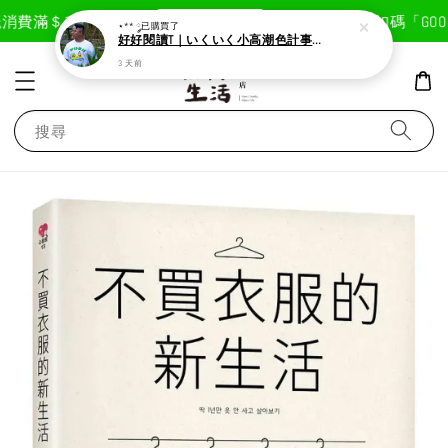
現在去購物！
消費滿＄1800免運費
首次註冊輸入折扣碼「GOODL
⋆** ༘
已購買了
好好閱讀T｜いくいく小高潮色計事務所X好好生活書店聯名款
3 天前
搜尋