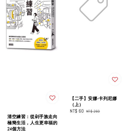
【二手】安娜‧卡列尼娜
（上）
Sale
NT$ 60
Regular
NT$ 260
清空練習：從剁手族走向
price
price
極簡生活，人生更幸福的
24個方法