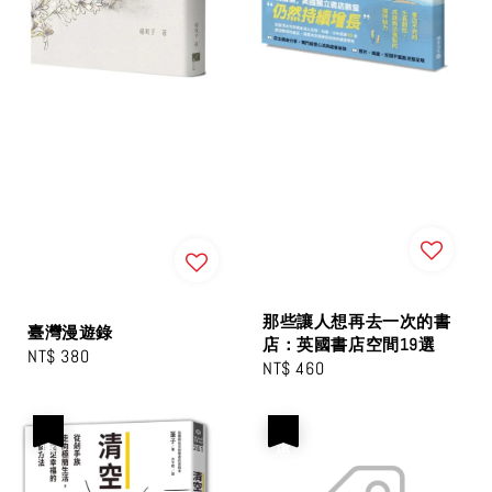
那些讓人想再去一次的書
臺灣漫遊錄
店：英國書店空間19選
Regular
NT$ 380
Regular
NT$ 460
price
price
優惠
優惠