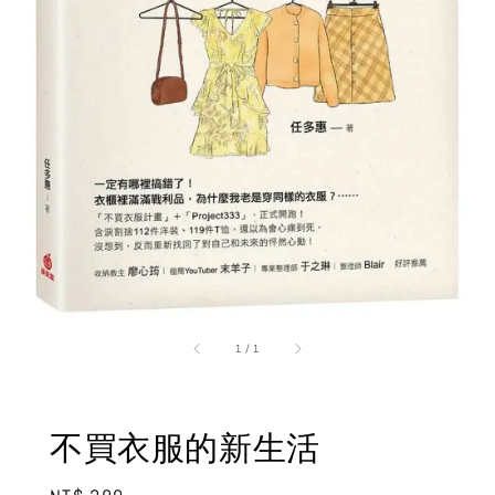
1
/
1
不買衣服的新生活