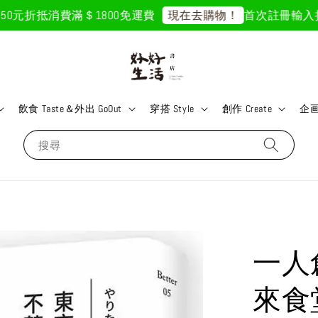
元折抵
消費滿＄1800免運費
首次註冊輸入折扣碼「
現在去購物！
飲食 Taste＆外出 GoOut
穿搭 Style
創作 Create
企画 
搜尋
一人
來食