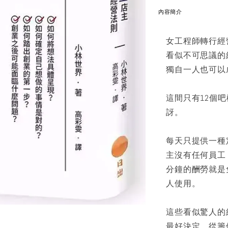
內容簡介
女工程師轉行經
看似不可思議的
獨自一人也可以
這間只有12個
訝。
每天只提供一種
主沒有任何員工
分鐘的酬勞就是
人使用。
這些看似驚人的
最好決定。從籌