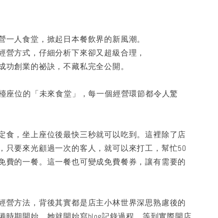
營一人食堂，掀起日本餐飲界的新風潮。
經營方式，仔細分析下來卻又超級合理，
成功創業的祕訣，不藏私完全公開。
吧檯座位的「未來食堂」，每一個經營環節都令人驚
定食，坐上座位後最快三秒就可以吃到。這裡除了店
，只要來光顧過一次的客人，就可以來打工，幫忙50
免費的一餐。這一餐也可變成免費餐券，讓有需要的
經營方法，背後其實都是店主小林世界深思熟慮後的
備時期開始，她就開始寫blog記錄過程，等到實際開店