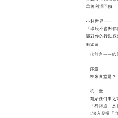
◎將利潤回饋
小林世界——
「環境不會對你
能對你的行動踩
產品目錄
代前言——給
序章
未來食堂是？
第一章
開始任何事之
「行得通」是
1深入發掘「