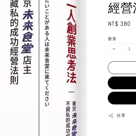
經營
Regular
NT$ 380
price
數量
分享