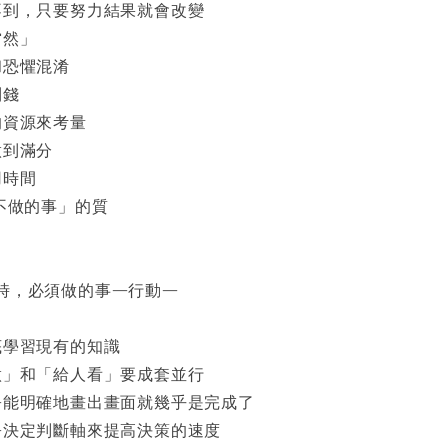
不到，只要努力結果就會改變
當然」
和恐懼混淆
到錢
的資源來考量
做到滿分
用時間
得不做的事」的質
時，必須做的事—行動—
底學習現有的知識
做」和「給人看」要成套並行
—能明確地畫出畫面就幾乎是完成了
—決定判斷軸來提高決策的速度