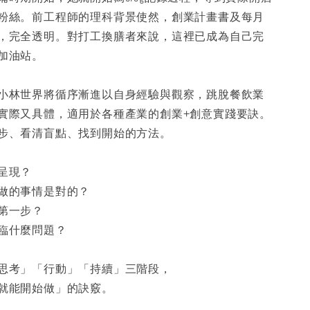
粉絲。前工程師的理科背景使然，創業計畫書及每月
，完全透明。對打工換膳者來說，這裡已成為自己完
加油站。
小林世界將循序漸進以自身經驗與觀察，跳脫餐飲業
實際又具體，適用於各種產業的創業+創意實踐要訣。
步、看清盲點、找到開始的方法。
呈現？
做的事情是對的？
第一步？
臨什麼問題？
思考」「行動」「持續」三階段，
就能開始做」的訣竅。