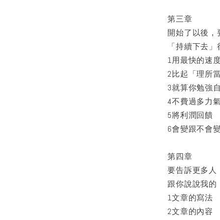
第三章
開始了以後，
「持續下去」
1用最快的速度
2比起「理所
3就算你勉強
4不費過多力
5將利潤回饋
6會變跟不會
第四章
要告訴更多人
跟你說說我的
1文章的寫法
2文章的內容