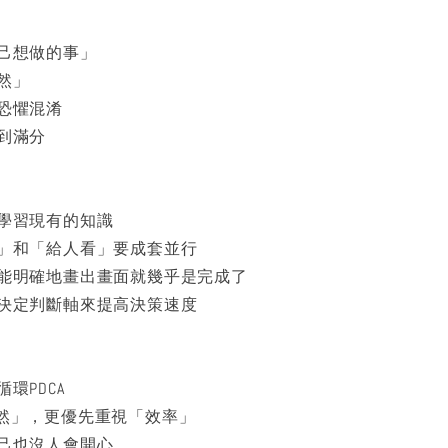
己想做的事」
然」
恐懼混淆
到滿分
學習現有的知識
」和「給人看」要成套並行
能明確地畫出畫面就幾乎是完成了
決定判斷軸來提高決策速度
環PDCA
然」，更優先重視「效率」
己也沒人會開心