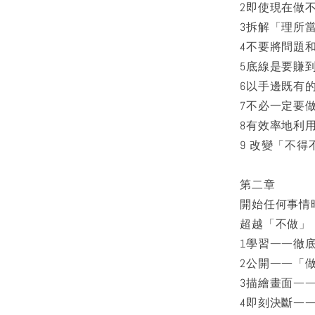
2即使現在做
3拆解「理所
4不要將問題
5底線是要賺
6以手邊既有
7不必一定要
8有效率地利
9 改變「不
第二章
開始任何事情
超越「不做」
1學習——徹
2公開——「
3描繪畫面—
4即刻決斷—