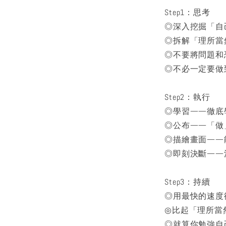
Step1：思考
◎深入挖掘「自
◎拆解「理所當
◎不要將問題和
◎不必一定要做
Step2：執行
◎學習——徹底
◎公布——「做
◎描繪畫面——
◎即刻決斷——
Step3：持續
◎用最快的速度循
◎比起「理所當
◎就算你勉強自