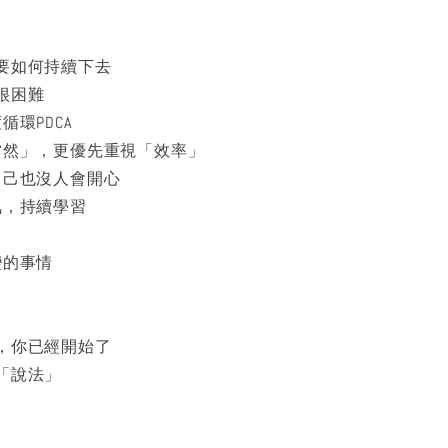
要如何持續下去
很困難
循環PDCA
當然」，更優先重視「效率」
自己也沒人會開心
氣，持續學習
變的事情
，你已經開始了
「說法」