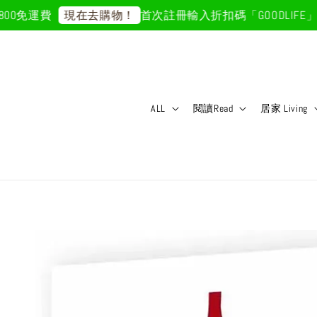
0免運費
首次註冊輸入折扣碼「GOODLIFE」50
現在去購物！
ALL
閱讀Read
居家 Living