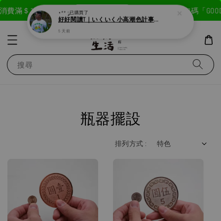
現在去購物！
消費滿＄1800免運費
首次註冊輸入折扣碼「GOODL
⋆** ༘
已購買了
好好閱讀T｜いくいく小高潮色計事務所X好好生活書店聯名款
5 天前
搜尋
瓶器擺設
排列方式 :