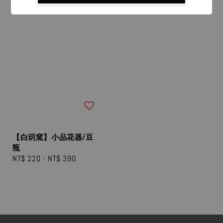
【白玥窯】小品花器/豆
瓶
Regular
NT$ 220
-
NT$ 390
price