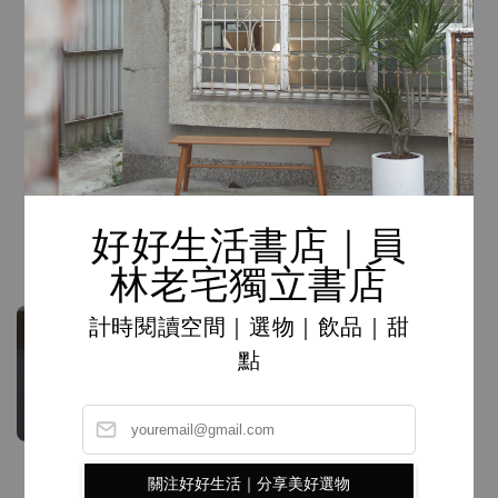
超大伍拾圓硬幣
Regular
NT$ 490
price
好好生活書店｜員
超大拾圓硬幣
Regular
NT$ 450
林老宅獨立書店
price
計時閱讀空間｜選物｜飲品｜甜
點
關注好好生活｜分享美好選物