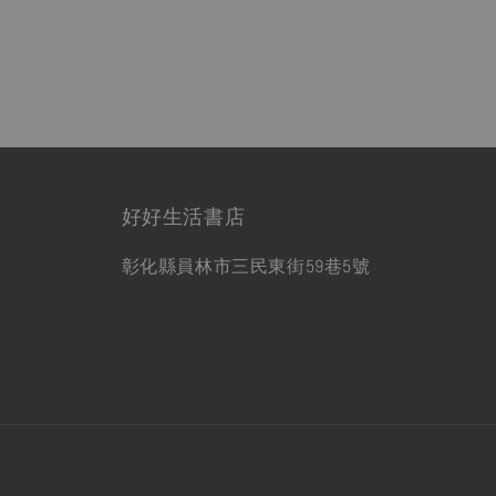
好好生活書店
彰化縣員林市三民東街59巷5號