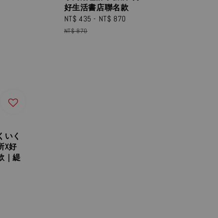
好生活書店聯名款
Sale
NT$ 435
-
NT$ 870
Regular
price
price
NT$ 870
くいく
所X好
款｜緹