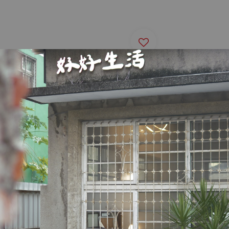
【House Design 】 毛絨
設計撞色復古斜背包
Regular
NT$ 899
n】復古紫
price
包
【House
歪歪包
Sale
NT$ 839
price
優惠