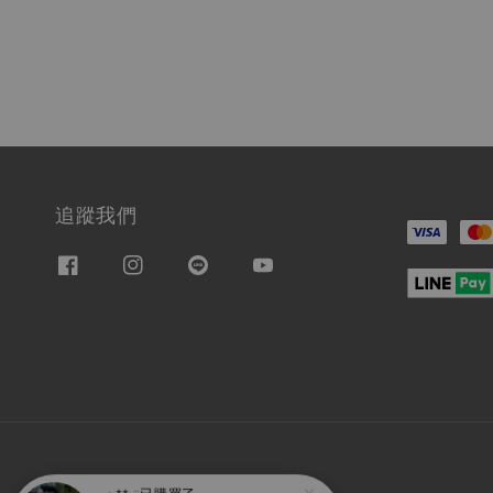
追蹤我們
⋆** ༘
已購買了