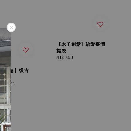
【木子創意】珍愛臺灣
提袋
Regular
NT$ 450
price
 Desing 】復古
Regular
NT$ 899
price