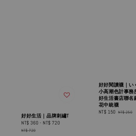
好好閱讀襪｜い
小高潮色計事務
好生活書店聯名
花中統襪
Sale
NT$ 150
Regular
NT$ 250
好好生活｜品牌刺繡T
price
price
Sale
NT$ 360
-
NT$ 720
Regular
price
price
NT$ 720