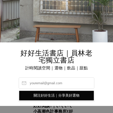
好好生活書店｜員林老
宅獨立書店
計時閱讀空間｜選物｜飲品｜甜點
關注好好生活｜分享美好選物
好好閱讀T｜いくいく
小高潮色計事務所X好