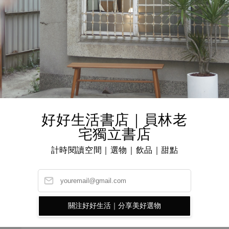
好好生活書店｜員林老
 ISO
LomoChrome Purple ISO
Simple
盒 3
100–400 35mm 紫調負
相機－Lom
宅獨立書店
片－Pétillant 新配方
彩色負
計時閱讀空間｜選物｜飲品｜甜點
r
Sale
NT$ 349
Regular
Sale
NT$ 855
80
NT$ 388
price
price
price
關注好好生活｜分享美好選物