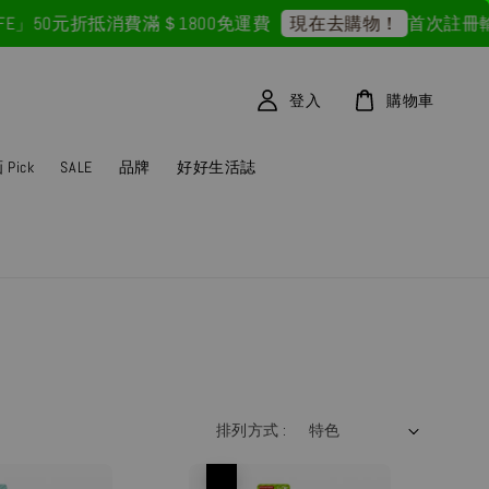
」50元折抵
消費滿＄1800免運費
首次註冊輸入折
現在去購物！
登入
購物車
Pick
SALE
品牌
好好生活誌
排列方式 :
優惠