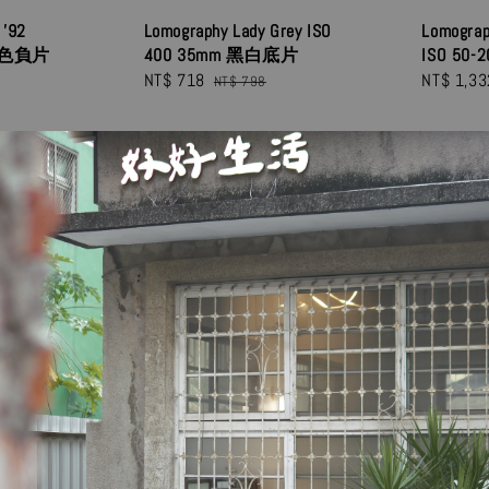
 ’92
Lomography Lady Grey ISO
Lomograp
 彩色負片
400 35mm 黑白底片
ISO 50
Sale
NT$ 718
Regular
Sale
NT$ 1,33
NT$ 798
price
price
price
優惠
優惠