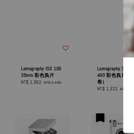
Lomography ISO 100
Lomography 35mm
35mm 彩色負片
400 彩色負片（一
卷）
Sale
NT$ 1,062
Regular
NT$ 1,180
Sale
NT$ 1,332
Regula
price
price
NT$ 1,4
price
price
優惠