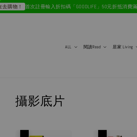
首次註冊輸入折扣碼「GOODLIFE」50元折抵
消費滿＄1
去購物！
ALL
閱讀Read
居家 Living
攝影底片
優惠
優惠