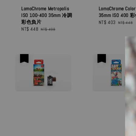
LomoChrome Metropolis
LomoChrome Color
ISO 100-400 35mm 冷調
35mm ISO 400
彩色負片
Sale
NT$ 403
Regular
NT$ 448
Sale
NT$ 448
Regular
price
price
NT$ 498
price
price
優惠
優惠