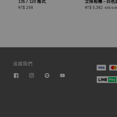
135 / 120 格式
立得相機－白色
Regular
NT$ 258
Sale
NT$ 5,382
Regula
NT$ 5,9
price
price
price
追蹤我們