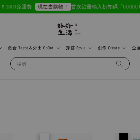
800免運費
首次註冊輸入折扣碼「GOODLIFE
現在去購物！
飲食 Taste＆外出 GoOut
穿搭 Style
創作 Create
企画 
搜尋
優惠
售完
優惠