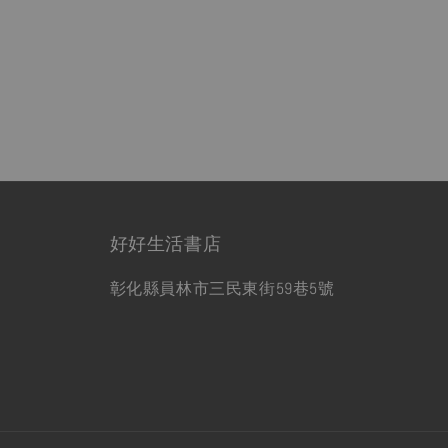
好好生活書店
彰化縣員林市三民東街59巷5號