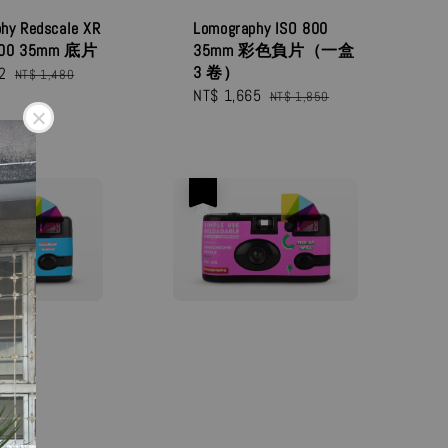
hy Redscale XR
Lomography ISO 800
-200 35mm 底片
35mm 彩色負片（一盒
3 卷）
2
Regular
NT$ 1,480
Sale
NT$ 1,665
Regular
price
NT$ 1,850
price
price
優惠