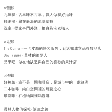
○留鄉
九層粿 - 古早味不古早，職人做粿好滋味
麵湯湯 - 藏在飯湯的原味堅持
洗室 - 從家事門外漢，搖身為洗衣職人
○返鄉
The Corner - 一卡皮箱的快閃販售，到返鄉成立品牌飾品店
Day Tripper - 員林的追夢人
品果吧 - 做在地缺乏與自己的喜歡的果汁店
○移鄉
好氣氛 - 這不是一間咖啡店，是城市中的一處綠洲
二本咖啡 - 純白空間裡的玩藝之心
摩露啡 - 在植物園裡喝咖啡
員林人物偵探社- 誕生之路