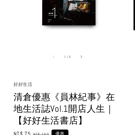
1
/
6
好好生活
清倉優惠《員林紀事》在
地生活誌Vol.1開店人生｜
【好好生活書店】
Sale
NT$ 75
Regular
優惠
NT$ 150