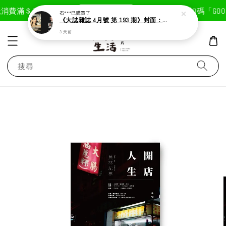
現在去購物！
消費滿＄1800免運費
首次註冊輸入折扣碼「GOODL
石***
已購買了
《大誌雜誌 4月號 第 193 期》封面：Solar 頌樂
3 天前
搜尋