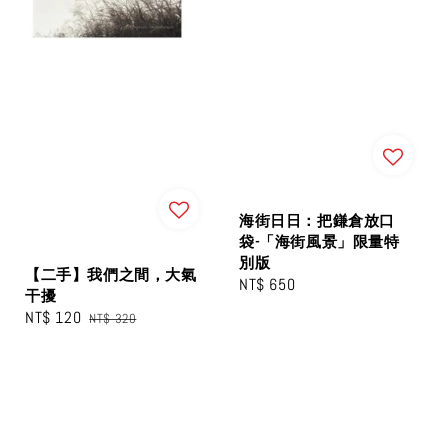
海街日日：把鎌倉放口
袋-「海街風景」限量特
別版
【二手】我們之間，大氣
Regular
NT$ 650
干擾
price
Sale
NT$ 120
Regular
NT$ 320
price
price