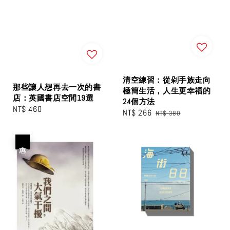
清空練習：從剁手族走向
那些讓人想再去一次的書
極簡生活，人生更幸福的
店：英國書店空間19選
24個方法
Regular
NT$ 460
Sale
NT$ 266
Regular
NT$ 380
price
price
price
優惠