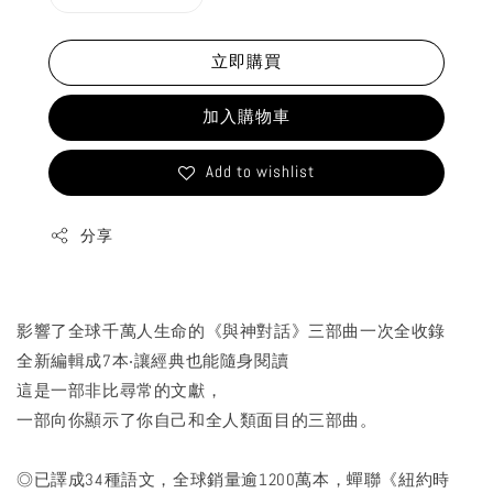
立即購買
加入購物車
Add to wishlist
分享
影響了全球千萬人生命的《與神對話》三部曲一次全收錄
全新編輯成7本‧讓經典也能隨身閱讀
這是一部非比尋常的文獻，
一部向你顯示了你自己和全人類面目的三部曲。
◎已譯成34種語文，全球銷量逾1200萬本，蟬聯《紐約時