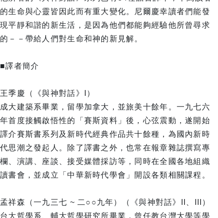
的生命與心靈皆因此而有重大變化。尼爾慶幸讀者們能發
現平靜和諧的新生活，是因為他們都能夠經驗他所曾尋求
的－－帶給人們對生命和神的新見解。
■譯者簡介
王季慶（《與神對話》I）
成大建築系畢業，留學加拿大，並旅美十餘年。一九七六
年首度接觸啟悟性的「賽斯資料」後，心弦震動，遂開始
譯介賽斯書系列及新時代經典作品共十餘種，為國內新時
代思潮之發起人。除了譯書之外，也常在報章雜誌撰寫專
欄、演講、座談、接受媒體採訪等，同時在全國各地組織
讀書會，並成立「中華新時代學會」開設各類相關課程。
孟祥森（一九三七 ~ 二○○九年）（《與神對話》II、III）
台大哲學系、輔大哲學研究所畢業，曾任教台灣大學等學