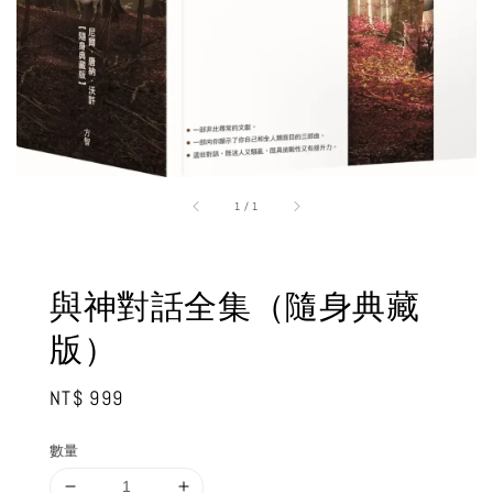
1
/
1
與神對話全集（隨身典藏
版）
Regular
NT$ 999
price
數量