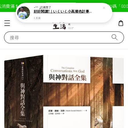
現在去購物！
消費滿＄1800免運費
首次註冊輸入折扣碼「GOODL
⋆** ༘
已購買了
好好閱讀T｜いくいく小高潮色計事務所X好好生活書店聯名款
3 天前
搜尋