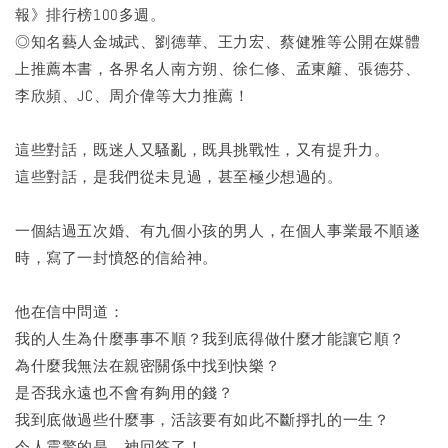
報》排行榜100多週。
◎知名藝人金城武、劉德華、王力宏、蔡健雅等公開在媒體
上推薦本書，各界名人南方朔、徐仁修、孟東籬、張德芬、
李欣頻、JC、周介偉等大力推薦！
這些對話，既迷人又騷亂，既具挑戰性，又有提升力。
這些對話，是我們從未見過，甚至極少想過的。
一個結過五次婚、有九個小孩的男人，在個人事業最不順遂
時，寫了一封憤怒的信給神。
他在信中問道：
我的人生為什麼事事不順？我到底得做什麼才能讓它順？
為什麼我無法在親密關係中找到快樂？
是否我永遠也不會有夠用的錢？
我到底做過些什麼事，活該要有如此不斷掙扎的一生？
令人震驚的是，神回答了！