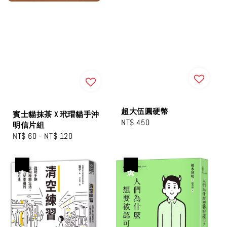
超大伍圓硬幣
賓士貓抹茶 X 玳瑁貓手沖
Regular
NT$ 450
明信片組
price
Regular
NT$ 60
-
NT$ 120
price
優惠
優惠