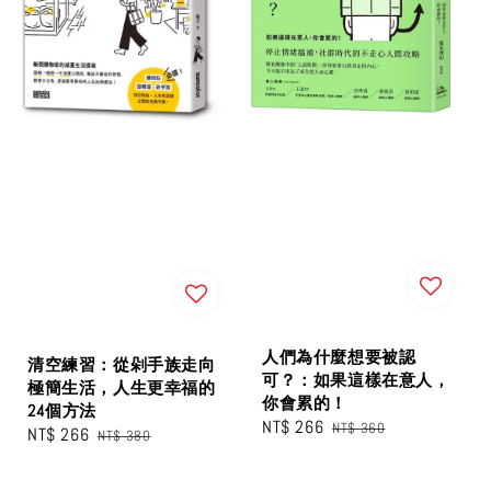
人們為什麼想要被認
清空練習：從剁手族走向
可？：如果這樣在意人，
極簡生活，人生更幸福的
你會累的！
24個方法
Sale
NT$ 266
Regular
NT$ 360
Sale
NT$ 266
Regular
NT$ 380
price
price
price
price