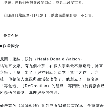
現在，你我都有機會改變自己，並真正改變世界。
◎隨身典藏版為7冊+1別冊，以書函裝成套書，不分售。
作者介紹
■作者簡介
尼爾．唐納．沃許（Neale Donald Walsch）
結過五次婚、有九個小孩，在個人事業最不順遂時，神來
之筆，「寫」出了《與神對話》這本「驚世之作」。之
後，他整個人生觀與生活都改變了。他創立了一個名為
「再創造」（ReCreation）的組織，專門致力於傳播自己
所領悟的喜悅、真理與愛的信念。
他所著的《與神對話》系列已有34種語言譯本，千萬讀者