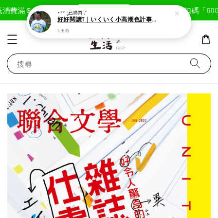
現在去購物！
消費滿＄1800免運費
首次註冊輸入折扣碼「GOODL
⋆** ༘
已購買了
好好閱讀T｜いくいく小高潮色計事務所X好好生活書店聯名款
3 天前
搜尋