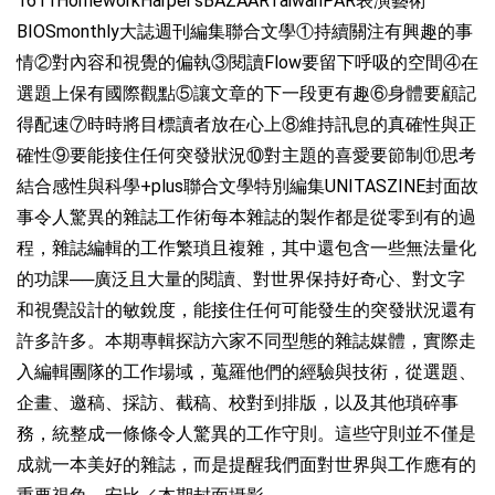
1611HomeworkHarper’sBAZAARTaiwanPAR表演藝術
BIOSmonthly大誌週刊編集聯合文學①持續關注有興趣的事
情②對內容和視覺的偏執③閱讀Flow要留下呼吸的空間④在
選題上保有國際觀點⑤讓文章的下一段更有趣⑥身體要顧記
得配速⑦時時將目標讀者放在心上⑧維持訊息的真確性與正
確性⑨要能接住任何突發狀況⑩對主題的喜愛要節制⑪思考
結合感性與科學+plus聯合文學特別編集UNITASZINE封面故
事令人驚異的雜誌工作術每本雜誌的製作都是從零到有的過
程，雜誌編輯的工作繁瑣且複雜，其中還包含一些無法量化
的功課──廣泛且大量的閱讀、對世界保持好奇心、對文字
和視覺設計的敏銳度，能接住任何可能發生的突發狀況還有
許多許多。本期專輯探訪六家不同型態的雜誌媒體，實際走
入編輯團隊的工作場域，蒐羅他們的經驗與技術，從選題、
企畫、邀稿、採訪、截稿、校對到排版，以及其他瑣碎事
務，統整成一條條令人驚異的工作守則。這些守則並不僅是
成就一本美好的雜誌，而是提醒我們面對世界與工作應有的