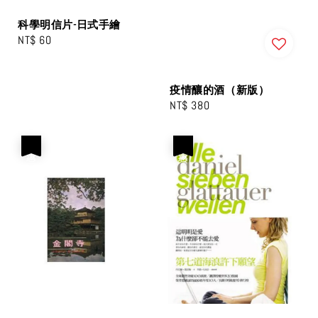
科學明信片-日式手繪
Regular
NT$ 60
price
疫情釀的酒（新版）
Regular
NT$ 380
price
優惠
優惠