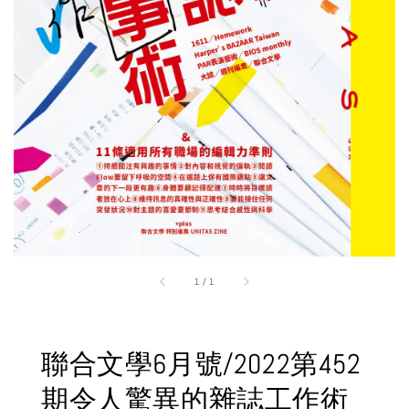
1
/
1
聯合文學6月號/2022第452
期令人驚異的雜誌工作術