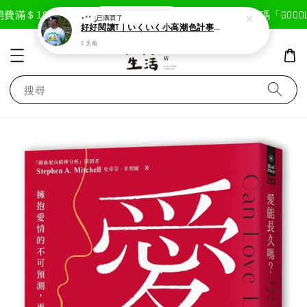
現在去購物！
費滿＄1800免運費
首次註冊輸入折扣碼「GOODLIF
⋆** ༘
已購買了
好好閱讀T｜いくいく小高潮色計事務所X好好生活書店聯名款
5 天前
搜尋