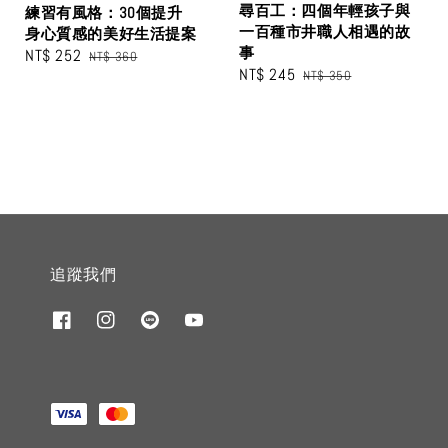
尋百工：四個年輕孩子與
練習有風格：30個提升
一百種市井職人相遇的故
身心質感的美好生活提案
事
Sale
NT$ 252
Regular
NT$ 360
Sale
NT$ 245
Regular
NT$ 350
price
price
price
price
追蹤我們