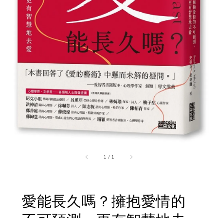
1
/
1
愛能長久嗎？擁抱愛情的