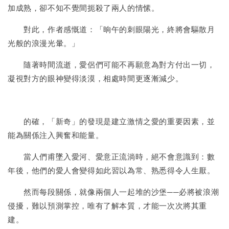
加成熟，卻不知不覺間扼殺了兩人的情愫。
對此，作者感慨道：「晌午的刺眼陽光，終將會驅散月
光般的浪漫光暈。」
隨著時間流逝，愛侶們可能不再願意為對方付出一切，
凝視對方的眼神變得淡漠，相處時間更逐漸減少。
的確，「新奇」的發現是建立激情之愛的重要因素，並
能為關係注入興奮和能量。
當人們甫墜入愛河、愛意正流淌時，絕不會意識到：數
年後，他們的愛人會變得如此習以為常、熟悉得令人生厭。
然而每段關係，就像兩個人一起堆的沙堡──必將被浪潮
侵擾，難以預測掌控，唯有了解本質，才能一次次將其重
建。