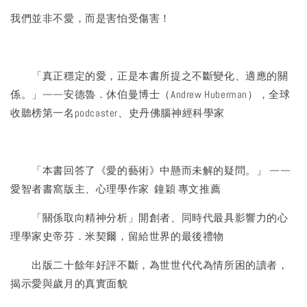
我們並非不愛，而是害怕受傷害！
「真正穩定的愛，正是本書所提之不斷變化、適應的關
係。」——安德魯．休伯曼博士（Andrew Huberman），全球
收聽榜第一名podcaster、史丹佛腦神經科學家
「本書回答了《愛的藝術》中懸而未解的疑問。」 ——
愛智者書窩版主、心理學作家 鐘穎 專文推薦
「關係取向精神分析」開創者、同時代最具影響力的心
理學家史帝芬．米契爾，留給世界的最後禮物
出版二十餘年好評不斷，為世世代代為情所困的讀者，
揭示愛與歲月的真實面貌