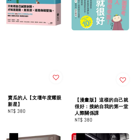
賣瓜的人【文壇年度耀眼
【漫畫版】這樣的自己就
新星】
很好：接納自我的第一堂
Regular
NT$ 380
人際關係課
price
Regular
NT$ 380
price
優惠
優惠