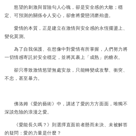
慾望的刺激與冒險勾人心魄，卻是安全感的大敵；穩
定、可預測的關係令人安心，卻會將愛戀消磨殆盡。
愛情的本質，正是建立在激情與安全感的永恆擺盪上、
變化莫測。
為了自我保護、在想像中對愛情有所掌握，人們努力將
一切情感寄託於安全穩定，並將其裹上「成熟」的糖衣。
卻只導致激情慾望無處安放，只能轉變成攻擊、衝突、
不忠，甚至暴力。
佛洛姆《愛的藝術》中，講述了愛的方方面面，唯獨不
深談危險的浪漫之愛。
《愛能長久嗎？》則選擇直面前者懸而未決、未被解答
的疑問：愛的力量是什麼？