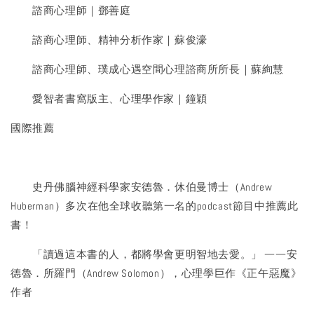
諮商心理師｜鄧善庭
諮商心理師、精神分析作家｜蘇俊濠
諮商心理師、璞成心遇空間心理諮商所所長｜蘇絢慧
愛智者書窩版主、心理學作家｜鐘穎
國際推薦
史丹佛腦神經科學家安德魯．休伯曼博士（Andrew
Huberman）多次在他全球收聽第一名的podcast節目中推薦此
書！
「讀過這本書的人，都將學會更明智地去愛。」 ——安
德魯．所羅門（Andrew Solomon），心理學巨作《正午惡魔》
作者