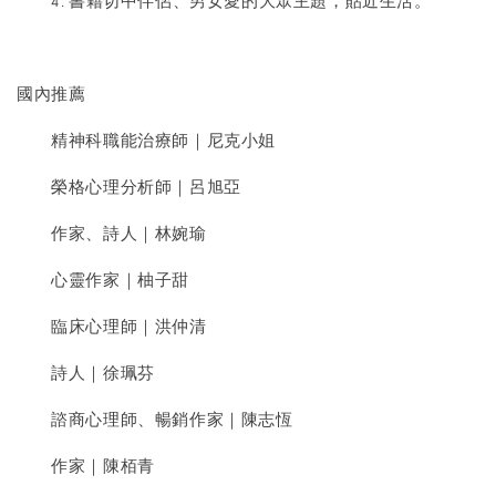
4. 書籍切中伴侶、男女愛的大眾主題，貼近生活。
國內推薦
精神科職能治療師｜尼克小姐
榮格心理分析師｜呂旭亞
作家、詩人｜林婉瑜
心靈作家｜柚子甜
臨床心理師｜洪仲清
詩人｜徐珮芬
諮商心理師、暢銷作家｜陳志恆
作家｜陳栢青