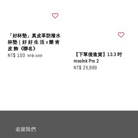
「好杯墊」真皮革防潑水
杯墊｜好 好 生 活 x 樂 肯
皮 飾《聯名》
【下單後進貨】13.3 吋
Sale
NT$ 100
Regular
NT$ 199
mooInk Pro 2
price
price
Regular
NT$ 25,999
price
追蹤我們