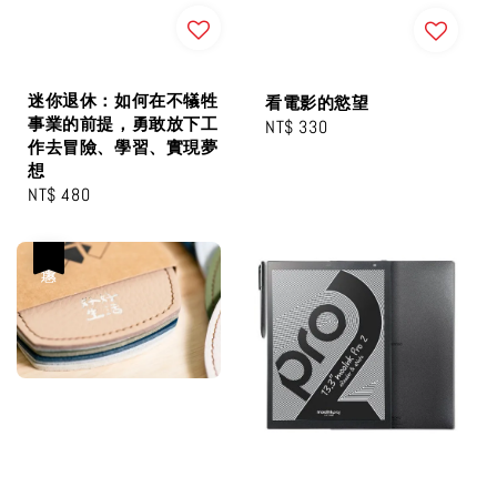
迷你退休：如何在不犠牲
看電影的慾望
事業的前提，勇敢放下工
Regular
NT$ 330
作去冒險、學習、實現夢
price
想
Regular
NT$ 480
price
優惠