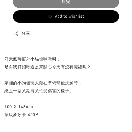
售完
Add to wishlist
分享
好天氣時窗外小貓也咪咪叫，
是向我打招呼還是來關心今天有沒有罐罐呢？
家裡的小狗發現人類在準備幫他洗澡時，
總是一副又期待又怕受傷害的樣子。
100 X 148mm
頂級象牙卡 420P