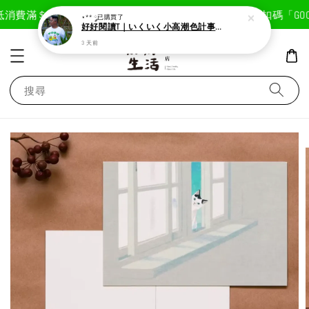
現在去購物！
消費滿＄1800免運費
首次註冊輸入折扣碼「GOODL
⋆** ༘
已購買了
好好閱讀T｜いくいく小高潮色計事務所X好好生活書店聯名款
3 天前
搜尋