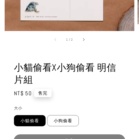
1
/
2
小貓偷看X小狗偷看 明信
片組
Regular
NT$ 50
售完
price
大小
小貓偷看
小狗偷看