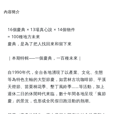
內容簡介
16個慶典 × 13場真心說 × 14個物件
= 100種地方未來
慶典，是為了把人找回來和留下來
｜本期特輯──一個慶典，一百種未來｜
自1990年代，全台各地湧現了以產業、文化、生態
等為特色主軸的大型節慶，如雲林古坑咖啡節、平溪
天燈節、苗栗桐花季、墾丁風鈴季……等活動，加上
週休二日的休閒時代來臨，數十年間各地呈現「瘋節
慶」的景況，也形成全民假日跑活動的熱潮。