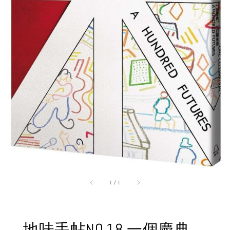
1
/
1
地味手帖NO.18 一個慶典，