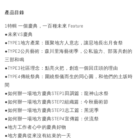
產品目錄
1特輯 一個慶典，一百種未來 Feature
●未來V.S慶典
●TYPE1地方產業：匯聚地方人意志，讓惡地長出月食祭
●TYPE2公共藝術：森川里海藝術季，公私協力、部落共創的
三部和鳴
●TYPE3社區理念：點亮火把，創造一個回庄頭的理由
●TYPE4傳統祭典：圍繞祭儀而生的同心圓，和他們的土坂時
間
●如何辦一場地方慶典STEP1田調篇：龍神山水祭
●如何辦一場地方慶典STEP2組織篇：今秋藝術節
●如何辦一場地方慶典STEP3志工篇：黑泥季
●如何辦一場地方慶典STEP4宣傳篇：伏流祭
●地方工作者心中的慶典好物
●地方慶典從來沒有結束的一天