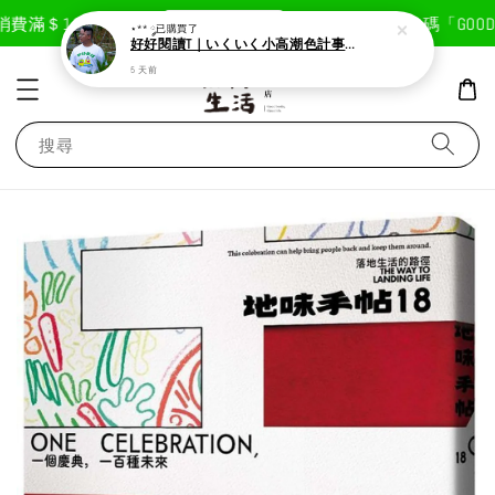
現在去購物！
費滿＄1800免運費
首次註冊輸入折扣碼「GOODLI
⋆** ༘
已購買了
好好閱讀T｜いくいく小高潮色計事務所X好好生活書店聯名款
5 天前
搜尋