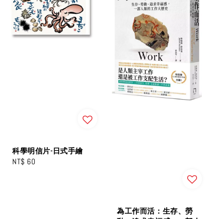
科學明信片-日式手繪
Regular
NT$ 60
price
為工作而活：生存、勞