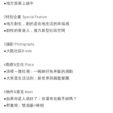
●地方策展上線中
2特別企畫 Special Feature
●地方創生，創的是在地生活的幸福感
●韌性的香港人，接力新型社區空間
3攝影 Photography
●大觀社區B-side
4觀察&交往 Place
●浪裡～微吐潮：一碗魩仔魚丼飯的感動
●大笨蛋生活法則：新世界與圓盤樂團
5物件&遇見 Meet
●如果你是人就好了：你還有在戴手錶嗎？
●野書簡：雙扇蕨×樟樹