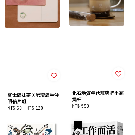
化石地質年代玻璃把手高
賓士貓抹茶 X 玳瑁貓手沖
燒杯
明信片組
Regular
NT$ 590
Regular
NT$ 60
-
NT$ 120
price
price
優惠