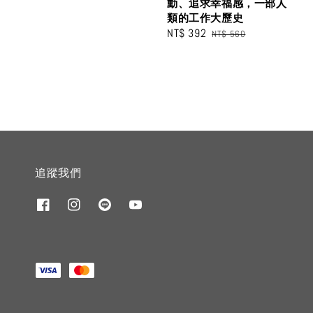
動、追求幸福感，一部人
類的工作大歷史
Sale
NT$ 392
Regular
NT$ 560
price
price
追蹤我們