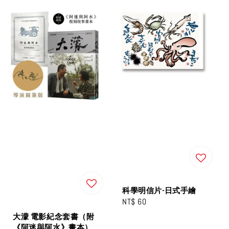
科學明信片-日式手繪
Regular
NT$ 60
price
大濛 電影紀念套書（附
《阿迷與阿水》畫本）