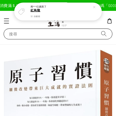
現在去購物！
費滿＄1800免運費
首次註冊輸入折扣碼「GOODLI
周***
已購買了
紅烏龍
32 分鐘前
搜尋