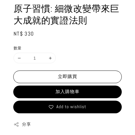
原子習慣: 細微改變帶來巨
大成就的實證法則
Regular
NT$ 330
price
數量
立即購買
加入購物車
Add to wishlist
分享