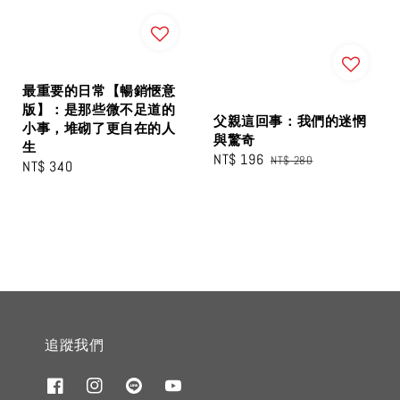
最重要的日常【暢銷愜意
版】：是那些微不足道的
父親這回事：我們的迷惘
小事，堆砌了更自在的人
與驚奇
生
Sale
NT$ 196
Regular
NT$ 280
Regular
NT$ 340
price
price
price
追蹤我們