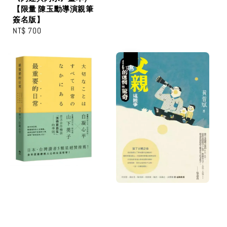
【限量 陳玉勳導演親筆
簽名版】
Regular
NT$ 700
price
優惠