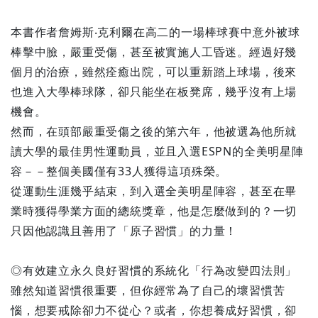
本書作者詹姆斯‧克利爾在高二的一場棒球賽中意外被球
棒擊中臉，嚴重受傷，甚至被實施人工昏迷。經過好幾
個月的治療，雖然痊癒出院，可以重新踏上球場，後來
也進入大學棒球隊，卻只能坐在板凳席，幾乎沒有上場
機會。
然而，在頭部嚴重受傷之後的第六年，他被選為他所就
讀大學的最佳男性運動員，並且入選ESPN的全美明星陣
容－－整個美國僅有33人獲得這項殊榮。
從運動生涯幾乎結束，到入選全美明星陣容，甚至在畢
業時獲得學業方面的總統獎章，他是怎麼做到的？一切
只因他認識且善用了「原子習慣」的力量！
◎有效建立永久良好習慣的系統化「行為改變四法則」
雖然知道習慣很重要，但你經常為了自己的壞習慣苦
惱，想要戒除卻力不從心？或者，你想養成好習慣，卻