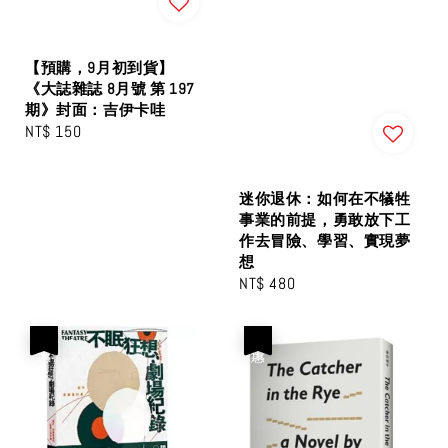
【預購，9月初到貨】
《大誌雜誌 8月號 第 197
期》封面：吉伊卡哇
Regular
NT$ 150
price
迷你退休：如何在不犠牲
事業的前提，勇敢放下工
作去冒險、學習、實現夢
想
Regular
NT$ 480
price
優惠
優惠