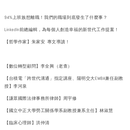
94%上班族想離職！我們的職場到底發生了什麼事？
LinkedIn前總編輯，為每個人創造幸福的新世代工作提案！
【哲學作家】朱家安 專文導讀！
【數位轉型顧問】李全興（老查）
【台積電「跨世代溝通」指定講座、陽明交大EMBA兼任副教
授】李河泉
【謙眾國際法律事務所律師】周宇修
【國立中正大學勞工關係學系副教授兼系主任】林淑慧
【臨床心理師】洪仲清