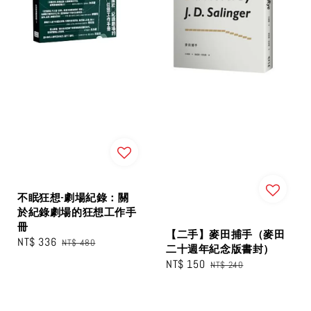
不眠狂想-劇場紀錄：關
於紀錄劇場的狂想工作手
冊
【二手】麥田捕手（麥田
Sale
NT$ 336
Regular
NT$ 480
二十週年紀念版書封）
price
price
Sale
NT$ 150
Regular
NT$ 240
price
price