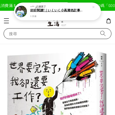
現在去購物！
消費滿＄1800免運費
首次註冊輸入折扣碼「GOODL
⋆** ༘
已購買了
好好閱讀T｜いくいく小高潮色計事務所X好好生活書店聯名款
3 天前
搜尋