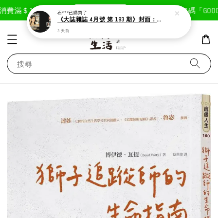
現在去購物！
費滿＄1800免運費
首次註冊輸入折扣碼「GOODLI
石***
已購買了
《大誌雜誌 4月號 第 193 期》封面：Solar 頌樂
3 天前
搜尋