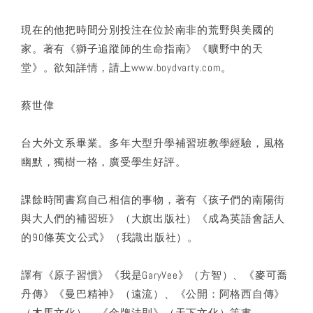
現在的他把時間分別投注在位於南非的荒野與美國的
家。著有《獅子追蹤師的生命指南》《曠野中的天
堂》。欲知詳情，請上www.boydvarty.com。
蔡世偉
台大外文系畢業。多年大型升學補習班教學經驗，風格
幽默，獨樹一格，廣受學生好評。
課餘時間書寫自己相信的事物，著有《孩子們的南陽街
與大人們的補習班》（大旗出版社）《成為英語會話人
的90條英文公式》（我識出版社）。
譯有《原子習慣》《我是GaryVee》（方智）、《麥可喬
丹傳》《曼巴精神》（遠流）、《公開：阿格西自傳》
（木馬文化）、《金牌法則》（天下文化）等書。