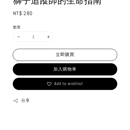
獅子追蹤師的生命指南
Regular
NT$ 280
price
數量
立即購買
加入購物車
Add to wishlist
分享