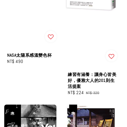
NASA太陽系感溫變色杯
Regular
NT$ 490
price
練習有涵養：讓身心皆美
好，優雅大人的201則生
活提案
Sale
NT$ 224
Regular
NT$ 320
price
price
優惠
優惠