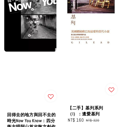
【二手】基列系列
（I）：遺愛基列
回得去的地方與回不去的
Sale
NT$ 160
Regular
時光Now You Know：四分
NT$ 320
衛主唱阿山首次散文創作
price
price