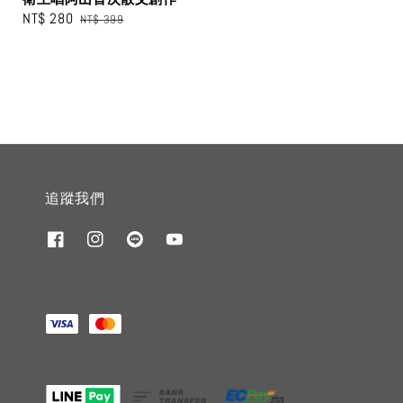
Sale
NT$ 280
Regular
NT$ 399
price
price
追蹤我們