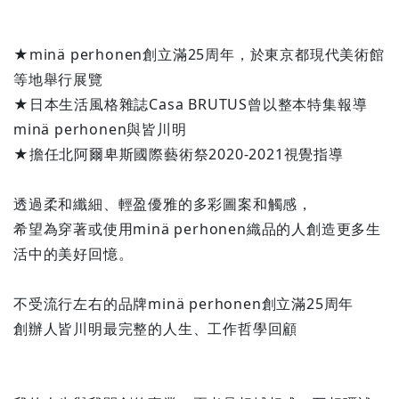
★minä perhonen創立滿25周年，於東京都現代美術館
等地舉行展覽
★日本生活風格雜誌Casa BRUTUS曾以整本特集報導
minä perhonen與皆川明
★擔任北阿爾卑斯國際藝術祭2020-2021視覺指導
透過柔和纖細、輕盈優雅的多彩圖案和觸感，
希望為穿著或使用minä perhonen織品的人創造更多生
活中的美好回憶。
不受流行左右的品牌minä perhonen創立滿25周年
創辦人皆川明最完整的人生、工作哲學回顧