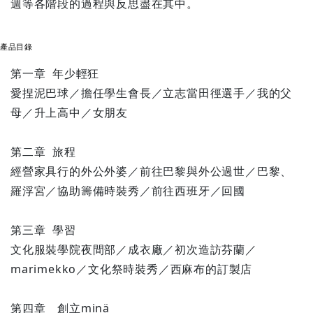
週等各階段的過程與反思盡在其中。
產品目錄
第一章 年少輕狂
愛捏泥巴球／擔任學生會長／立志當田徑選手／我的父
母／升上高中／女朋友
第二章 旅程
經營家具行的外公外婆／前往巴黎與外公過世／巴黎、
羅浮宮／協助籌備時裝秀／前往西班牙／回國
第三章 學習
文化服裝學院夜間部／成衣廠／初次造訪芬蘭／
marimekko／文化祭時裝秀／西麻布的訂製店
第四章 創立minä