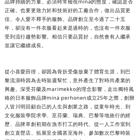
品牌持續的力量。必須時常檢視minä的態度，確認是否
正確。也要更致力於和技術好的工廠合作，做出品質更
佳、令人愛不釋手的服飾。品牌創立至今過了二十五
年，卻沒有一件衣服看起來是過時的，也沒有一件衣服
受到流行趨勢影響。相信只要品質好，自然會有人繼承
並讓它繼續成長。
從小喜愛田徑，卻因為骨折受傷放棄了體育生涯，到巴
黎流浪時因為去時裝週幫忙，意外產生了對時尚產業的
興趣。深受芬蘭及marimekko的理念影響，走出獨特風
格的日本服飾品牌minä perhonen成立25年之際，創辦
人皆川明回顧自己的人生與創業之路，從童年時光、到
文化服裝學院求學、至芬蘭、瑞典、巴黎等地旅行的經
歷、品牌草創初期在漁市打工的時代、從一人工作室到
創立直營店、拓展至全國甚至海外、參加數次巴黎時裝