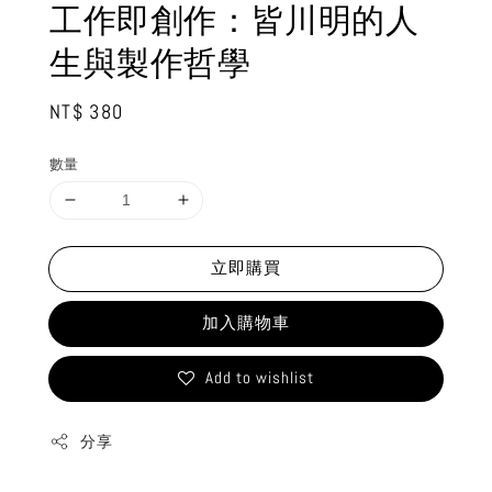
工作即創作：皆川明的人
生與製作哲學
Regular
NT$ 380
price
數量
立即購買
加入購物車
Add to wishlist
分享