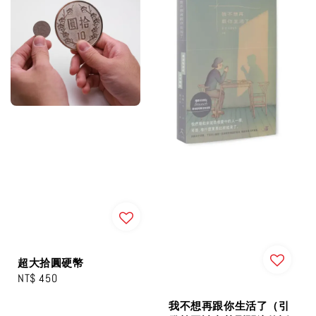
超大拾圓硬幣
Regular
NT$ 450
price
我不想再跟你生活了（引