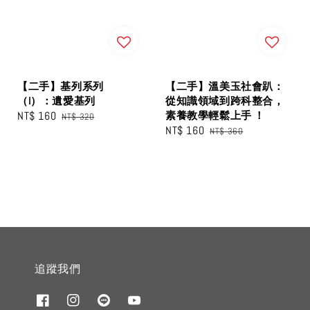
【二手】基列系列
【二手】溫美玉社會趴：
（I）：遺愛基列
從知識領域到跨科整合，
Sale
NT$ 160
Regular
素養教學輕鬆上手 ！
NT$ 320
Sale
NT$ 160
Regular
price
price
NT$ 360
price
price
追蹤我們