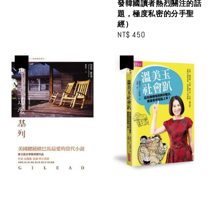
發韓國讀者熱烈關注的話
題，極度私密的分手聖
經）
Regular
NT$ 450
price
優惠
優惠