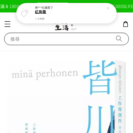
現在去購物！
＄1800免運費
首次註冊輸入折扣碼「GOODLIFE
周***
已購買了
紅烏龍
1 小時前
搜尋