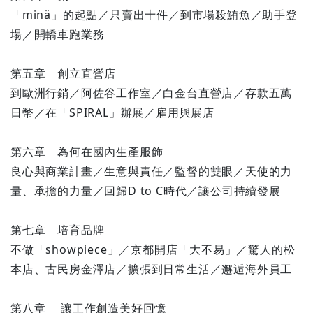
「minä」的起點／只賣出十件／到市場殺鮪魚／助手登
場／開轎車跑業務
第五章 創立直營店
到歐洲行銷／阿佐谷工作室／白金台直營店／存款五萬
日幣／在「SPIRAL」辦展／雇用與展店
第六章 為何在國內生產服飾
良心與商業計畫／生意與責任／監督的雙眼／天使的力
量、承擔的力量／回歸D to C時代／讓公司持續發展
第七章 培育品牌
不做「showpiece」／京都開店「大不易」／驚人的松
本店、古民房金澤店／擴張到日常生活／邂逅海外員工
第八章 讓工作創造美好回憶