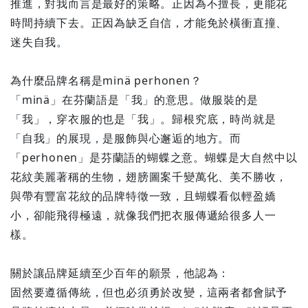
推進，對我而言是最好的策略。正因為不擅長，更能花
時間持續下去。正因為缺乏自信，才能免於橫衝直撞、
迷失自我。
為什麼品牌名稱是minä perhonen？
「minä」在芬蘭語是「我」的意思。做服裝的是
「我」，穿衣服的也是「我」。歸根究底，時尚就是
「自我」的展現，是服飾與心邂逅的地方。而
「perhonen」是芬蘭語的蝴蝶之意。蝴蝶是大自然中以
花紋美麗著稱的生物，翅膀圖案千變萬化、美不勝收，
與帶有豐富花紋的品牌特徵一致，且蝴蝶看似輕盈嬌
小，卻能飛得極遠，就像我們把衣服傳遞給很多人一
樣。
關於讓品牌延續至少百年的願景，他認為：
固然要遵循傳統，但也必須勇於改變，這兩者都會賦予