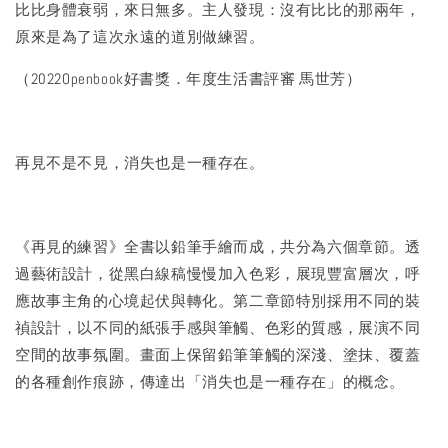
比比身體衰弱，來日無多。主人發現：沒有比比的那兩年，
原來是為了這次永遠的道別做練習。
（2022Openbook好書獎．年度生活書評審 馬世芳）
再見不是不見，消失也是一種存在。
《再見的練習》全書以鉛筆手繪而成，共分為六個章節。透
過藝術設計，從黑白線稿慢慢加入色彩，展現豐富層次，呼
應故事主角的心境起伏與轉化。第二章節特別採用不同的裝
禎設計，以不同的紙張手感與筆觸、色彩的質感，展演不同
空間的故事氛圍。畫面上保留鉛筆筆觸的深淺、塗抹、覆蓋
的各種創作痕跡，傳達出「消失也是一種存在」的概念。