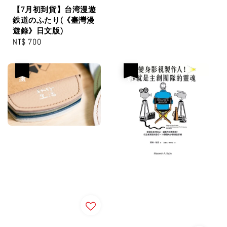
price
【7月初到貨】台湾漫遊
鉄道のふたり(《臺灣漫
遊錄》日文版)
Regular
NT$ 700
price
優惠
優惠