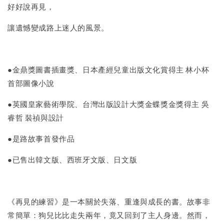
好好說再見，
讓遺憾變成路上迷人的風景。
●金鼎獎圖書插畫獎、日本產經兒童出版文化賞得主 林小杯
首部圖像小說
●英國皇家藝術學院、台灣出版設計大獎金蝶獎金獎得主 吳
睿哲 裝禎與設計
●是路故事首發作品
●已售出韓文版、西班牙文版、日文版
《再見的練習》是一本關於失落、重逢與成長的書。故事非
常簡單：狗兒比比走失兩年，竟又回到了主人身邊。然而，