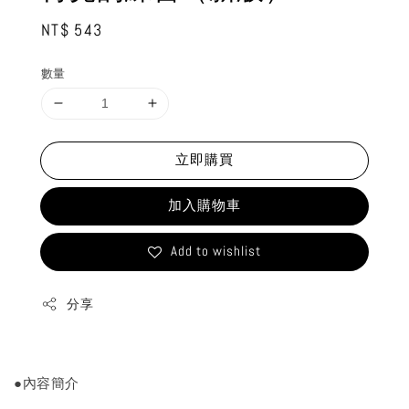
Regular
NT$ 543
price
數量
立即購買
加入購物車
Add to wishlist
分享
●內容簡介