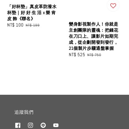
「好杯墊」真皮革防潑水
杯墊｜好 好 生 活 x 樂 肯
皮 飾《聯名》
變身影視製作人！你就是
Sale
NT$ 100
Regular
NT$ 199
主創團隊的靈魂：把錢花
price
price
在刀口上、讓影片如期完
成，從企劃開發到發行，
21個製片步驟通盤掌握
Sale
NT$ 525
Regular
NT$ 750
price
price
追蹤我們