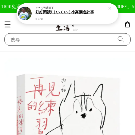
現在去購物！
800免運費
首次註冊輸入折扣碼「GOODLIFE」5
⋆** ༘
已購買了
好好閱讀T｜いくいく小高潮色計事務所X好好生活書店聯名款
3 天前
搜尋