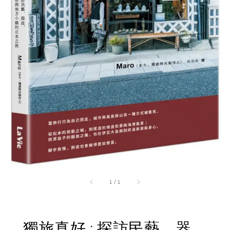
1
/
1
獨旅真好 : 探訪民藝、器