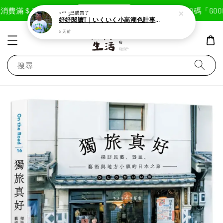
現在去購物！
消費滿＄1800免運費
首次註冊輸入折扣碼「GOODL
⋆** ༘
已購買了
好好閱讀T｜いくいく小高潮色計事務所X好好生活書店聯名款
5 天前
搜尋