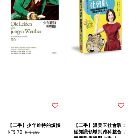
【二手】少年維特的煩惱
【二手】溫美玉社會趴：
Sale
NT$ 70
Regular
從知識領域到跨科整合，
NT$ 180