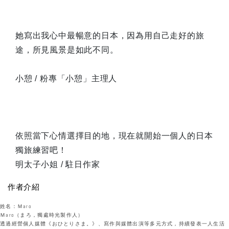
她寫出我心中最暢意的日本，因為用自己走好的旅
途，所見風景是如此不同。
小憩 / 粉專「小憩」主理人
依照當下心情選擇目的地，現在就開始一個人的日本
獨旅練習吧！
明太子小姐 / 駐日作家
作者介紹
姓名：Ｍaro
Ｍaro（まろ，獨處時光製作人）
透過經營個人媒體《おひとりさま。》、寫作與媒體出演等多元方式，持續發表一人生活