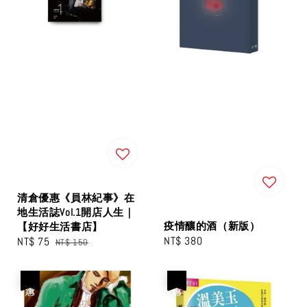
清倉優惠《員林紀事》在
地生活誌Vol.1開店人生｜
疫情釀的酒（新版）
【好好生活書店】
Regular
NT$ 380
Sale
NT$ 75
Regular
NT$ 150
price
price
price
優惠
優惠