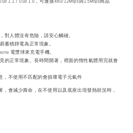
USB 1.1 / USB 1.0，可連接480/12Mbps與1.5Mbps商品
小，對人體沒有危險，請安心觸碰。
容易蓄積靜電為正常現象。
asma 電漿球來充電手機。
常見的正常現象。長時間開著，裡面的惰性氣體用完就會
意，不使用不匹配的會損壞電子元氣件
著，會減少壽命，在不使用以及底座出現發熱狀況時，