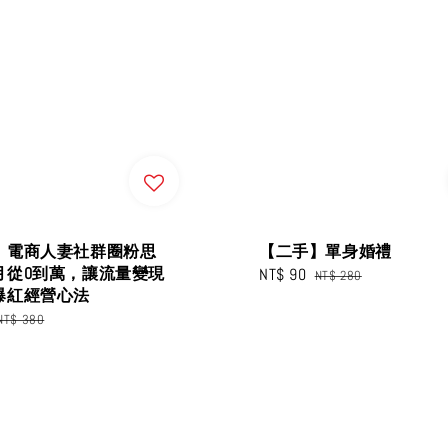
】電商人妻社群圈粉思
【二手】單身婚禮
月從0到萬，讓流量變現
Sale
NT$ 90
Regular
NT$ 280
爆紅經營心法
price
price
Regular
NT$ 380
price