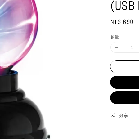
(USB
Regular
NT$ 690
price
數量
分享