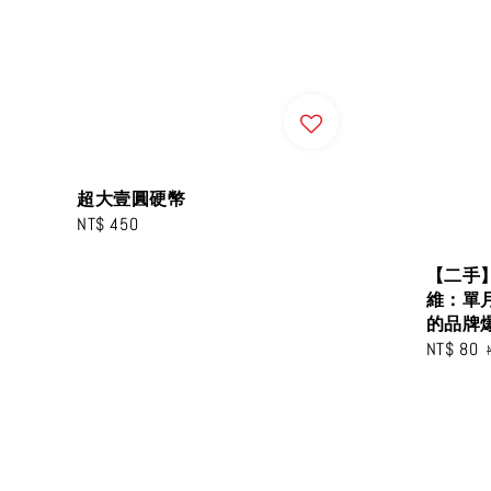
超大壹圓硬幣
Regular
NT$ 450
price
【二手
維：單
的品牌
Sale
NT$ 80
price