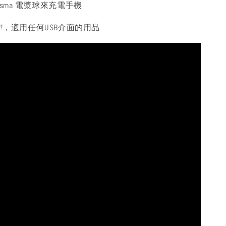
asma 電漿球來充電手機
!!，適用任何USB介面的用品