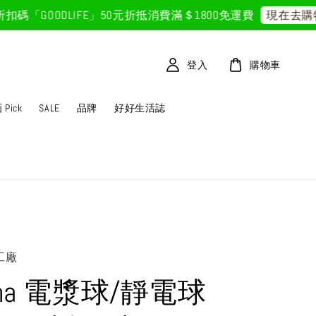
GOODLIFE」50元折抵
消費滿＄1800免運費
現在去購物！
登入
購物車
Pick
SALE
品牌
好好生活誌
工廠
sma 電漿球/靜電球