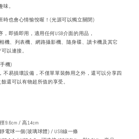
趣味。
班時也會心情愉悅喔！(光源可以獨立關閉)
序，即插即用，適用任何USB介面的用品，
位相機、列表機、網路攝影機、隨身碟、讀卡機及其它
皆可以連接。
手機)
，不易損壞設備，不僅單單裝飾用之外，還可以分享四
賞之餘還可以有物超所值的享受。
.6cm / 高14cm
電球一個(玻璃球體) / USB線一條