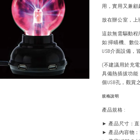
用，實用又兼顧
放在辦公室，上
這款無需驅動程
如:掃瞄機、數
USB介面設備，
(不建議用於充電
具備熱插拔功能
個USB孔，觀
規格說明
產品規格 :
► 產品尺寸：直徑9
► 產品內容物：靜