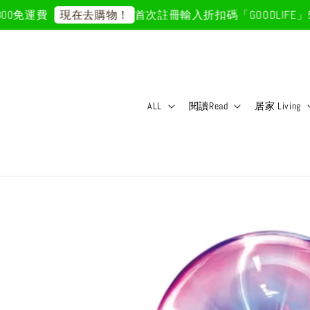
免運費
首次註冊輸入折扣碼「GOODLIFE」50
現在去購物！
ALL
閱讀Read
居家 Living