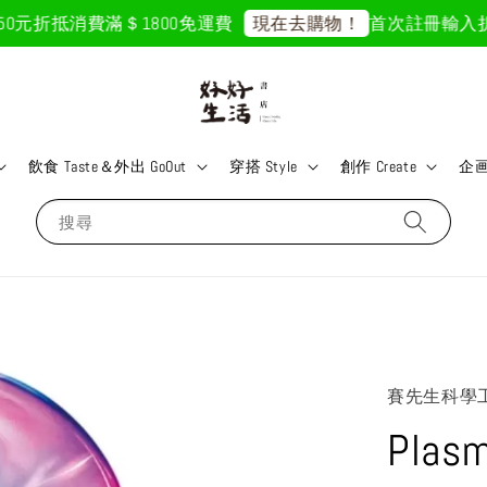
元折抵
消費滿＄1800免運費
首次註冊輸入折扣碼「
現在去購物！
飲食 Taste＆外出 GoOut
穿搭 Style
創作 Create
企画 
搜尋
賽先生科學
Pla