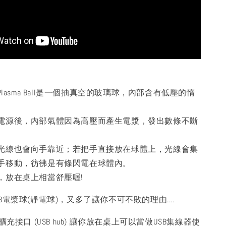
Plasma Ball是一個抽真空的玻璃球，內部含有低壓的惰
電源後，內部氣體因為高壓而產生電漿，發出數條不斷
光線也會向手靠近；若把手直接放在球體上，光線會集
手移動，彷彿是有條閃電在球體內。
，放在桌上相當舒壓喔!
B電漿球(靜電球)，又多了讓你不可不敗的理由....
擴充接口 (USB hub) 讓你放在桌上可以當做USB集線器使