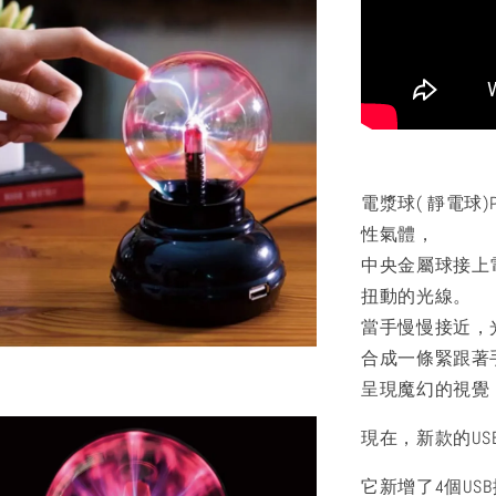
電漿球( 靜電球)
性氣體，
中央金屬球接上
扭動的光線。
當手慢慢接近，
合成一條緊跟著
呈現魔幻的視覺
現在，新款的US
它新增了4個USB