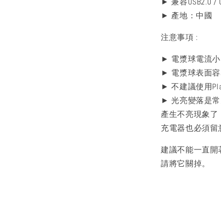
► 兼容USB2.0 / 
► 產地：中國
注意事項 :
► 電漿球電流
► 電漿球表面
► 不建議使用Pl
► 光亮變落是
產生不亮現象了
充電器也必須留
建議不能一直開
請將它關掉。