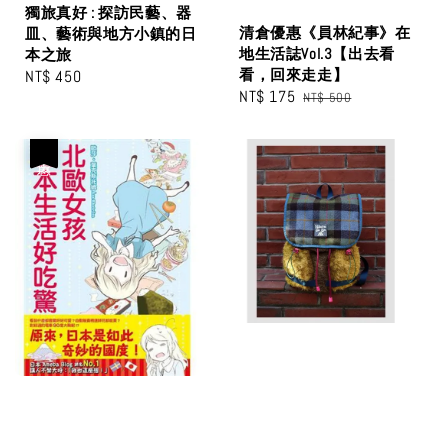
獨旅真好 : 探訪民藝、器
清倉優惠《員林紀事》在
皿、藝術與地方小鎮的日
地生活誌Vol.3【出去看
本之旅
看，回來走走】
Regular
NT$ 450
Sale
NT$ 175
Regular
NT$ 500
price
price
price
優惠