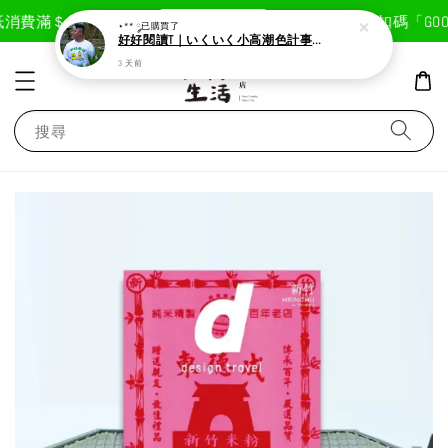
現在去購物！
消費滿＄1800免運費
首次註冊輸入折扣碼「GOODL
⋆** ༘
已購買了
好好閱讀T｜いくいく小高潮色計事務所X好好生活書店聯名款
3 天前
搜尋