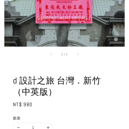
1
/
1
d 設計之旅 台灣．新⽵
（中英版）
Regular
NT$ 980
price
數量