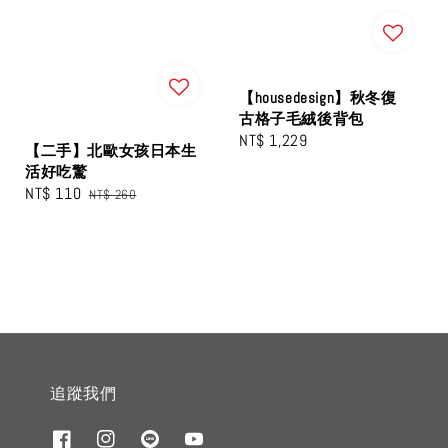
【housedesign】秋冬復
古格子毛絨後背包
Regular
NT$ 1,229
【二手】北歐女孩日本生
price
活好吃驚
Sale
NT$ 110
Regular
NT$ 260
price
price
追蹤我們