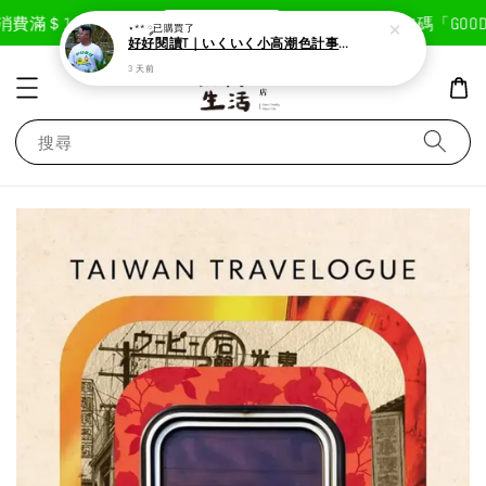
現在去購物！
費滿＄1800免運費
首次註冊輸入折扣碼「GOODLI
⋆** ༘
已購買了
好好閱讀T｜いくいく小高潮色計事務所X好好生活書店聯名款
3 天前
搜尋