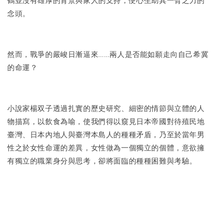
鶴並沒有雄厚的背景與家人的支持，便心生助其一臂之力的
念頭。
然而，戰爭的嚴峻日漸逼來……兩人是否能如願走向自己希冀
的命運？
小說家楊双子透過扎實的歷史研究、細密的情節與立體的人
物描寫，以飲食為喻，使我們得以窺見日本帝國對待殖民地
臺灣、日本內地人與臺灣本島人的種種矛盾，乃至於當年男
性之於女性命運的差異，女性做為一個獨立的個體，意欲擁
有獨立的職業身分與思考，卻將面臨的種種困難與考驗。