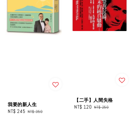
【二手】人間失格
我要的新人生
Sale
NT$ 120
Regular
NT$ 250
Sale
NT$ 245
Regular
NT$ 350
price
price
price
price