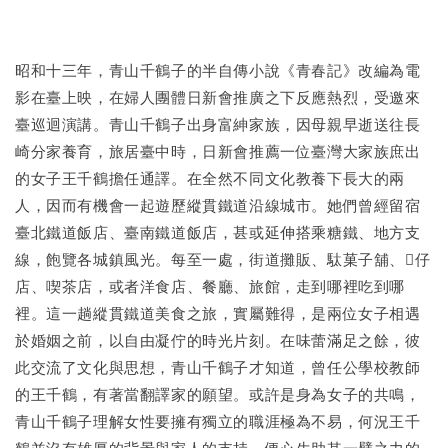
昭和十三年，青山千鶴子的半自傳小說《青春記》改編為電
影在臺上映，在婦人團體日新會推廣之下反應熱烈，受邀來
臺巡迴演講。青山千鶴子出身富紳家族，因母親早逝送往長
崎分家養育，旅居臺中時，日新會推薦一位臺灣大家族庶出
的女子王千鶴擔任通譯。在全然不同文化教養下長大的兩
人，因而有機會一起遊歷縱貫鐵道沿線城市。她們曾經留宿
臺北鐵道飯店、臺南鐵道飯店，甚或延伸搭乘糖鐵、地方支
線，飽覽各城鎮風光。每至一處，街道攤販、駄菓子舖、𥴊仔
店、喫茶店，或者洋食店、餐廳、旅館，走到哪裡吃到哪
裡。這一趟縱貫鐵道美食之旅，實屬難得，是兩位女子相遇
於婚姻之前，以自由凝佇的時光片刻。在味蕾滿足之餘，彼
此交流了文化與思想，青山千鶴子才知道，曾任公學校教師
的王千鶴，有著當翻譯家的願望。或許是身為女子的共鳴，
青山千鶴子理解女性要擁有獨立的職涯極為不易，何況王千