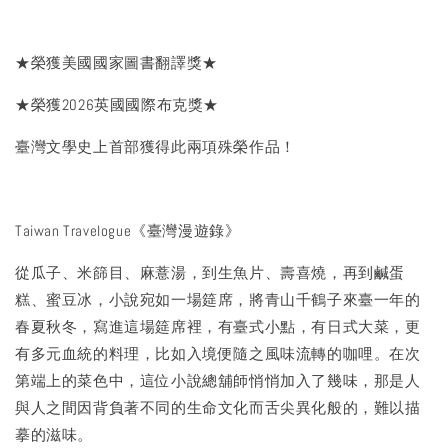
★榮獲美國國家圖書翻譯獎★
★榮獲2026英國國際布克獎★
臺灣文學史上首部獲得此兩項殊榮作品！
Taiwan Travelogue《臺灣漫遊錄》
從瓜子、米篩目、麻薏湯，到生魚片、壽喜燒，再到鹹蛋
糕、蜜豆冰，小說宛如一場筵席，將青山千鶴子來臺一年的
春夏秋冬，寫進這場筵席裡，有臺式小點，有日式大菜，更
有多元血統的料理，比如入境便隨之風味流轉的咖哩。在次
第端上的菜色中，這位小說總舖師悄悄加入了幾味，那是人
與人之間因背負著不同的生命文化而舌尖異化般的，難以描
摹的滋味。